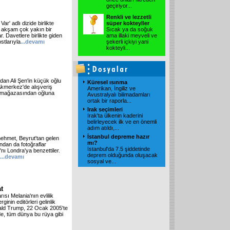
geçiriyor
...
Renkli ve lezzetli
r' adlı dizide birlikte
süper kokteyller
 akşam çok yakın bir
Sıcak ya da soğuk
. Davetlere birlikte giden
ama illaki meyveli ve
stlarıyla
...devamı
şekerli içkiyi yani
kokteyli
...
an Ali Şen'in küçük oğlu
Küresel ısınma
e Akmerkez'de alışveriş
Amerikan, İngiliz ve
im mağazasından oğluna
Avustralyalı bilimadamları
ortak bir raporla
...
Irak seçimleri
Irak'ta ülkenin kaderini
belirleyecek ilk ve en önemli
adım atıldı,
...
İstanbul depreme hazır
mehmet, Beyrut'tan gelen
mı?
ndan da fotoğraflar
İstanbul'da 7.5 şiddetinde
'nı Londra'ya benzettiler.
deprem olduğunda oluşacak
...devamı
sosyal ve
...
t
sı Melania'nın evlilik
inin editörleri gelinlik
ald Trump, 22 Ocak 2005'te
e, tüm dünya bu rüya gibi