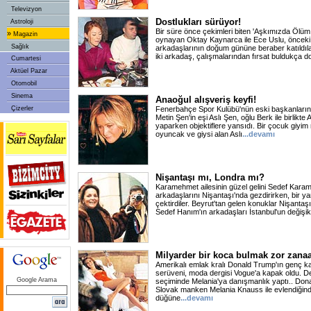
Televizyon
Dostlukları sürüyor!
Astroloji
Bir süre önce çekimleri biten 'Aşkımızda Ölüm Va
»
Magazin
oynayan Oktay Kaynarca ile Ece Uslu, önceki
Sağlık
arkadaşlarının doğum gününe beraber katıldılar
iki arkadaş, çalışmalarından fırsat buldukça do
Cumartesi
Aktüel Pazar
Otomobil
Sinema
Anaoğul alışveriş keyfi!
Çizerler
Fenerbahçe Spor Kulübü'nün eski başkanlarınd
Metin Şen'in eşi Aslı Şen, oğlu Berk ile birlikt
yaparken objektiflere yansıdı. Bir çocuk giy
oyuncak ve giysi alan Aslı
...devamı
Nişantaşı mı, Londra mı?
Karamehmet ailesinin güzel gelini Sedef Kara
arkadaşlarını Nişantaşı'nda gezdirirken, bir ya
çektirdiler. Beyrut'tan gelen konuklar Nişantaşı
Sedef Hanım'ın arkadaşları İstanbul'un değişik
Milyarder bir koca bulmak zor zanaa
Amerikalı emlak kralı Donald Trump'ın genç karı
serüveni, moda dergisi Vogue'a kapak oldu. Derg
Google Arama
seçiminde Melania'ya danışmanlık yaptı.. Don
Slovak manken Melania Knauss ile evlendiğind
düğüne
...devamı