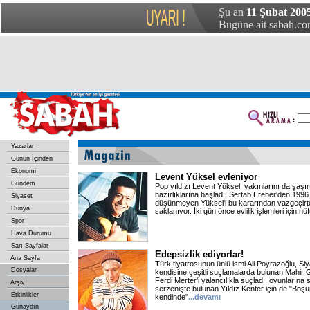
Şu an
11 Şubat 200
Bugüne ait sabah.com
Yazarlar
Günün İçinden
Ekonomi
Levent Yüksel evleniyor
Gündem
Pop yıldızı Levent Yüksel, yakınlarını da şaşırta
hazırlıklarına başladı. Sertab Erener'den 1996 
Siyaset
düşünmeyen Yüksel'i bu kararından vazgeçirten
Dünya
saklanıyor. İki gün önce evlilik işlemleri için nü
Spor
Hava Durumu
Sarı Sayfalar
Edepsizlik ediyorlar!
Ana Sayfa
Türk tiyatrosunun ünlü ismi Ali Poyrazoğlu, 
Dosyalar
kendisine çeşitli suçlamalarda bulunan Mahir 
Ferdi Merter'i yalancılıkla suçladı, oyunlarına s
Arşiv
serzenişte bulunan Yıldız Kenter için de "Boş
Etkinlikler
kendinde"
...devamı
Günaydın