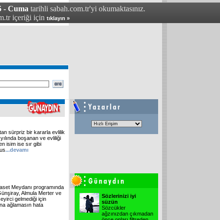
5 - Cuma
tarihli sabah.com.tr'yi okumaktasınız.
.tr içeriği için
tıklayın »
n sürpriz bir kararla evlilik
yılında boşanan ve evliliği
 isim ise sır gibi
fus
...devamı
Siyaset Meydanı programında
Günşiray, Almula Merter ve
Sözlerinizi iyi
eyirci gelmediği için
süzün
una ağlamasın hata
Sözcükler
ağzınızdan çıkmadan
önce onları filtreden