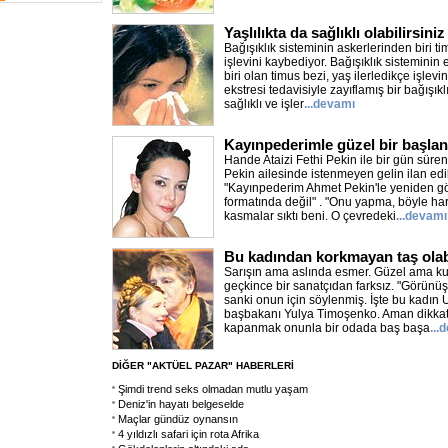
Yaşlılıkta da sağlıklı olabilirsiniz
Bağışıklık sisteminin askerlerinden biri ti
işlevini kaybediyor. Bağışıklık sisteminin
biri olan timus bezi, yaş ilerledikçe işlev
ekstresi tedavisiyle zayıflamış bir bağışıkl
sağlıklı ve işler
...devamı
Kayınpederimle güzel bir başla
Hande Ataizi Fethi Pekin ile bir gün süren ev
Pekin ailesinde istenmeyen gelin ilan edile
"Kayınpederim Ahmet Pekin'le yeniden 
formatında değil" . "Onu yapma, böyle har
kasmalar sıktı beni. O çevredeki
...devamı
Bu kadından korkmayan taş olab
Sarışın ama aslında esmer. Güzel ama ku
geçkince bir sanatçıdan farksız. "Görün
sanki onun için söylenmiş. İşte bu kadın 
başbakanı Yulya Timoşenko. Aman dikkat;
kapanmak onunla bir odada baş başa
...
DİĞER "AKTÜEL PAZAR" HABERLERİ
Şimdi trend seks olmadan mutlu yaşam
Deniz'in hayatı belgeselde
Maçlar gündüz oynansın
4 yıldızlı safari için rota Afrika