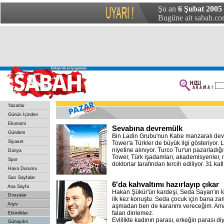
Şu an
6 Şubat 2005 
Bugüne ait sabah.com
Yazarlar
Günün İçinden
Ekonomi
Sevabına devremülk
Gündem
Bin Ladin Grubu'nun Kabe manzaralı de
Siyaset
Tower'a Türkler de büyük ilgi gösteriyor. L
niyetine alınıyor. Turco Tur'un pazarlad
Dünya
Tower, Türk işadamları, akademisyenler, mi
Spor
doktorlar tarafından tercih ediliyor. 31 katl
Hava Durumu
Sarı Sayfalar
6'da kahvaltımı hazırlayıp çıkar
Ana Sayfa
Hakan Şükür'ün kardeşi, Seda Sayan'ın k
Dosyalar
ilk kez konuştu. Seda çocuk için bana zam
Arşiv
aşmadan ben de kararımı vereceğim. Ama o
falan dinlemez.
Etkinlikler
Evlilikte kadının parası, erkeğin parası d
Günaydın