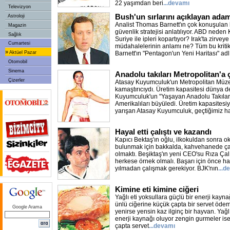
22 yaşımdan beri
...devamı
Televizyon
Bush'un sırlarını açıklayan ada
Astroloji
Analist Thomas Barnett'ın çok konuşulan 
Magazin
güvenlik stratejisi anlatılıyor. ABD neden
Sağlık
Suriye ile ipleri kopartıyor? Irak'ta zirve
Cumartesi
müdahalelerinin anlamı ne? Tüm bu kriti
»
Aktüel Pazar
Barnett'ın "Pentagon'un Yeni Haritası" adl
Otomobil
Sinema
Anadolu takıları Metropolitan'a 
Çizerler
Atasay Kuyumculuk'un Metropolitan Müze
kamaştırıcıydı. Üretim kapasitesi dünya d
Kuyumculuk'un "Yaşayan Anadolu Takılar
Amerikalıları büyüledi. Üretim kapasitesi
yarışan Atasay Kuyumculuk, geçtiğimiz h
Hayal etti çalıştı ve kazandı
Kapıcı Bektaş'ın oğlu, ilkokuldan sonra o
bulunmak için bakkalda, kahvehanede çalı
olmaktı. Beşiktaş'ın yeni CEO'su Rıza Ça
herkese örnek olmalı. Başarı için önce h
yılmadan çalışmak gerekiyor. BJK'nın
...d
Kimine eti kimine ciğeri
Yağlı eti yoksullara güçlü bir enerji kayna
ünlü ciğerine küçük çapta bir servet ödem
Google Arama
yenirse yensin kaz ilginç bir hayvan. Yağlı
enerji kaynağı oluyor zengin gurmeler is
çapta servet
...devamı