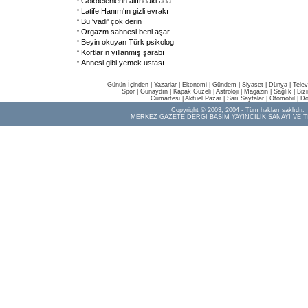
Gökdelenlerin altındaki ada
Latife Hanım'ın gizli evrakı
Bu 'vadi' çok derin
Orgazm sahnesi beni aşar
Beyin okuyan Türk psikolog
Kortların yıllanmış şarabı
Annesi gibi yemek ustası
Günün İçinden
|
Yazarlar
|
Ekonomi
|
Gündem
|
Siyaset
|
Dünya |
Telev
Spor
|
Günaydın
|
Kapak Güzeli
|
Astroloji
|
Magazin
|
Sağlık
|
Biz
Cumartesi
|
Aktüel Pazar
|
Sarı Sayfalar
|
Otomobil
|
Do
Copyright © 2003, 2004 - Tüm hakları saklıdır.
MERKEZ GAZETE DERGİ BASIM YAYINCILIK SANAYİ VE T