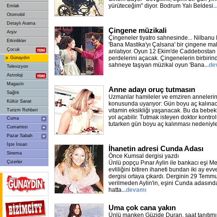
yürüteceğim" diyor. Bodrum Yalı Beldesi
.
Emlak
Otomobil
Detaylı Arama
Çingene müzikali
Arşiv
Çingeneler tiyatro sahnesinde... Nilbanu 
Etkinlikler
'Bana Mastika'yı Çalsana' bir çingene ma
Çocuk
anlatıyor. Oyun 12 Ekim'de Caddebostan 
»
perdelerini açacak. Çingenelerin birbirind
Günaydın
sahneye taşıyan müzikal oyun 'Bana
...d
Televizyon
Astroloji
Magazin
Anne adayı oruç tutmasın
Sağlık
Uzmanlar hamileler ve emziren anneleri
Kültür Sanat
konusunda uyarıyor: Gün boyu aç kalınacağ
vitamin eksikliği yaşanacak. Bu da bebek
Turizm Rehberi
yol açabilir. Tutmak isteyen doktor kontro
Cuma
tutarken gün boyu aç kalınması nedeniyl
Cumartesi
Pazar Sabah
İşte İnsan
İhanetin adresi Cunda Adası
Sinema
Önce Kumsal dergisi yazdı
Çizerler
Ünlü popçu Pınar Aylin ile bankacı eşi Me
evliliğini bitiren ihaneti bundan iki ay ev
dergisi ortaya çıkardı. Derginin 29 Temmuz
verilmeden Aylin'in, eşini Cunda adasında 
hatta
...devamı
Uma çok cana yakın
Ünlü manken Güzide Duran, saat tanıtımı i