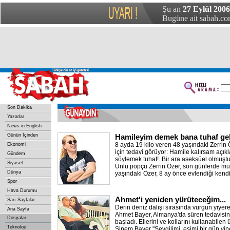
Şu an
27 Eylül 200
Bugüne ait sabah.com
Son Dakika
Yazarlar
News in English
Günün İçinden
Hamileyim demek bana tuhaf gel
8 ayda 19 kilo veren 48 yaşındaki Zerrin
Ekonomi
için tedavi görüyor: Hamile kalırsam açı
Gündem
söylemek tuhaf!. Bir ara aseksüel olmuşt
Siyaset
Ünlü popçu Zerrin Özer, son günlerde mut
Dünya
yaşındaki Özer, 8 ay önce evlendiği kend
Spor
Hava Durumu
Ahmet'i yeniden yürüteceğim...
Sarı Sayfalar
Derin deniz dalışı sırasında vurgun yiyere
Ana Sayfa
Ahmet Bayer, Almanya'da süren tedavisi
Dosyalar
başladı. Ellerini ve kollarını kullanabilen
Teknoloji
Sinem Bayer "Sevgilimi, eşimi bir gün yin