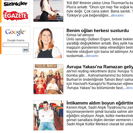
'Kill Bill' filminin yıldızı Uma Thurman'l
Plus'a anlattı: "Onun için hep 'Ne soğuk 
öyle değil. Çok cana yakın. Bana sarıldı.
Türkiye'yi çok beğendiğini
...devamı
Benim oğlan herkesi susturdu
Kimse laf atmıyor
Ünlü sanatçı Gülben Ergen, bebek bekle
Google Arama
yarattığı değişiklikleri anlattı. Beş aylık 
magazin gündemini takip etmediğini belir
Hamile olduğum için bana laf atılmıyor. 
susturmak
...devamı
Avrupa Yakası'na Ramazan geli
atv'nin reyting rekortmeni dizisi 'Avrupa 
bomba gibi... Kahramanlarımız bu bölüm
Burhan'ın önderliğinde Tahsin Bey'i sahu
için Hacivat'lı Karagöz'lü Ramazan eğlen
'Avrupa Yakası' bu bölümünde fasıl,
...de
İntikamımı aldım boyun eğdirtti
Kerem Alışık, Sadri Alışık Tiyatrosu'nu z
küçümseyenlerin şimdi burada sahne alm
eğdiğini söylüyor. Alışık, kültür merkezi
görsel sanatlara ilişkin dersler vermenin 
Sadri Alışık Kültür Merkezi olarak bir yılda