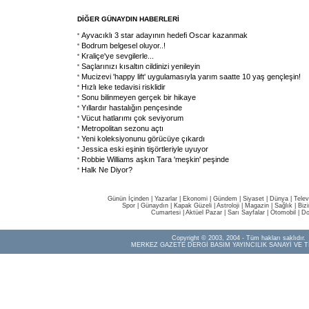
DİĞER GÜNAYDIN HABERLERİ
Ayvacıklı 3 star adayının hedefi Oscar kazanmak
Bodrum belgesel oluyor..!
Kraliçe'ye sevgilerle...
Saçlarınızı kısaltın cildinizi yenileyin
Mucizevi 'happy lift' uygulamasıyla yarım saatte 10 yaş gençleşin!
Hızlı leke tedavisi risklidir
Sonu bilinmeyen gerçek bir hikaye
Yıllardır hastalığın pençesinde
Vücut hatlarımı çok seviyorum
Metropolitan sezonu açtı
Yeni koleksiyonunu görücüye çıkardı
Jessica eski eşinin tişörtleriyle uyuyor
Robbie Williams aşkın Tara 'meşkin' peşinde
Halk Ne Diyor?
Günün İçinden
|
Yazarlar
|
Ekonomi
|
Gündem
|
Siyaset
|
Dünya |
Telev
Spor
|
Günaydın
|
Kapak Güzeli
|
Astroloji
|
Magazin
|
Sağlık
|
Biz
Cumartesi
|
Aktüel Pazar
|
Sarı Sayfalar
|
Otomobil
|
Do
Copyright © 2003, 2004 - Tüm hakları saklıdır.
MERKEZ GAZETE DERGİ BASIM YAYINCILIK SANAYİ VE T