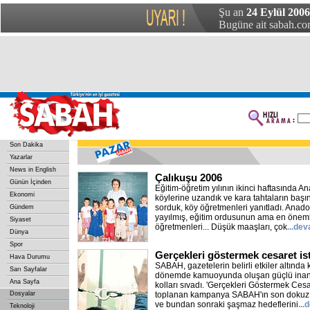
Şu an
24 Eylül 2006
Bugüne ait sabah.com
Son Dakika
Yazarlar
News in English
Çalıkuşu 2006
Günün İçinden
Eğitim-öğretim yılının ikinci haftasında A
Ekonomi
köylerine uzandık ve kara tahtaların başı
sorduk, köy öğretmenleri yanıtladı. Anadol
Gündem
yayılmış, eğitim ordusunun ama en önemli
Siyaset
öğretmenleri... Düşük maaşları, çok
...de
Dünya
Spor
Gerçekleri göstermek cesaret is
Hava Durumu
SABAH, gazetelerin belirli etkiler altında 
Sarı Sayfalar
dönemde kamuoyunda oluşan güçlü inancı
Ana Sayfa
kolları sıvadı. 'Gerçekleri Göstermek Cesar
Dosyalar
toplanan kampanya SABAH'ın son dokuz a
ve bundan sonraki şaşmaz hedeflerini
...
Teknoloji