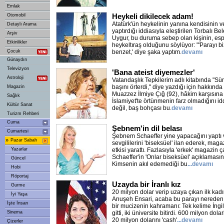
Emlak
Heykeli dikilecek adam!
Otomobil
Atatürk'ün heykelinin yanına kendisinin ve
Detaylı Arama
yaptırdığı iddiasıyla eleştirilen Torbalı B
Arşiv
Uygur, bu duruma sebep olan kişinin, espr
Etkinlikler
heykeltıraş olduğunu söylüyor: "'Parayı bi
Çocuk
benzet,' diye şaka yaptım.
devamı
Günaydın
Televizyon
'Bana ateist diyemezler'
Astroloji
Vatandaşlık Tepkilerim adlı kitabında "Sü
başını örterdi,'' diye yazdığı için hakkın
Magazin
Muazzez İlmiye Çığ (92), hâkim karşısına 
Sağlık
İslamiyet'te örtünmenin farz olmadığını i
Kültür Sanat
değil, baş bohçası bu.
devamı
Turizm Rehberi
Cuma
Şebnem'in dil belası
Cumartesi
Şebnem Schaeffer yine yapacağını yaptı v
»
Pazar Sabah
sevgililerini 'biseksüel' ilan ederek, m
Yazarlar
etkisi yarattı. Fazlasıyla 'erkek' magazin
Schaeffer'in 'Onlar biseksüel' açıklamasın
Güncel
Kimsenin akıl edemediği bu
...devamı
Hobi
Röportaj
Uzayda bir İranlı kız
Gurme
20 milyon dolar verip uzaya çıkan ilk kadın
İyi Yaşa
Anuşeh Ensari, acaba bu parayı nereden
İşte İnsan
bir mucizenin kahramanı: Tek kelime İng
Sinema
gitti, iki üniversite bitirdi. 600 milyon dol
20 milyon dolarını 'cash'
...devamı
Çizerler