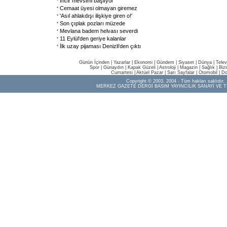
İncir mevsimi başlıyor
Cemaat üyesi olmayan giremez
'Asıl ahlakdışı ilişkiye giren o!'
Son çıplak pozları müzede
Mevlana badem helvası severdi
11 Eylül'den geriye kalanlar
İlk uzay pijaması Denizli'den çıktı
Günün İçinden
|
Yazarlar
|
Ekonomi
|
Gündem
|
Siyaset
|
Dünya |
Telev
Spor
|
Günaydın
|
Kapak Güzeli
|
Astroloji
|
Magazin
|
Sağlık
|
Biz
Cumartesi
|
Aktüel Pazar
|
Sarı Sayfalar
|
Otomobil
|
Do
Copyright © 2003, 2004 - Tüm hakları saklıdır.
MERKEZ GAZETE DERGİ BASIM YAYINCILIK SANAYİ VE T