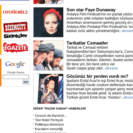
Son star Faye Dunaway
Antalya Film Festivali'nin en parlak yıldı
sisteminin artık ortadan kalktığını söylü
Amerikan sinemasının gelmiş geçmiş en gü
Antalya Altın Portakal Film Festivali'ne '
katılan ünlü aktris yönetmenliğini
...devam
Tarikatlar Cemaatler
Tarikat ve Cemaat rehberi
Nakşibendiler'den Süleymancılar'a, Cerrah
İsmailağa Camii cinayetinden sonra günd
cemaatlerin farkları, liderleri, ibadet yerleri
Bir tane yol, bin tane yolcu var
Siyah cüppe giyip zikir
...devamı
Google Arama
Gözünüz bir yerden ısırdı mı?
İşadamı Erdal Acar'ın eşi Emel Acar, moda
düzenlediği haute couture defilesiyle kan
hazırlamak için aylardır çalışan genç mod
bazıları bize tanıdık geldi. İş adamı Erdal A
Türkiye güzeli Emel Acar, 'modacı'
...deva
DİĞER "PAZAR SABAH" HABERLERİ
Uyusun da büyüsün...
'Son fedai' Perinçek
Politikaya dönmüyor
Kuzuların sessizliği