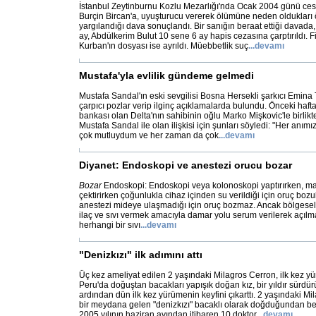
İstanbul Zeytinburnu Kozlu Mezarlığı'nda Ocak 2004 günü c
Burçin Bircan'a, uyuşturucu vererek ölümüne neden oldukları 
yargılandığı dava sonuçlandı. Bir sanığın beraat ettiği davada,
ay, Abdülkerim Bulut 10 sene 6 ay hapis cezasına çarptırıldı. Fi
Kurban'ın dosyası ise ayrıldı. Müebbetlik suç
...
devamı
Mustafa'yla evlilik gündeme gelmedi
Mustafa Sandal'ın eski sevgilisi Bosna Hersekli şarkıcı Emina 
çarpıcı pozlar verip ilginç açıklamalarda bulundu. Önceki hafta
bankası olan Delta'nın sahibinin oğlu Marko Mişkovic'le birlikt
Mustafa Sandal ile olan ilişkisi için şunları söyledi: "Her anımı
çok mutluydum ve her zaman da çok
...
devamı
Diyanet: Endoskopi ve anestezi orucu bozar
Bozar
Endoskopi: Endoskopi veya kolonoskopi yaptırırken, ma
çektirirken çoğunlukla cihaz içinden su verildiği için oruç bozu
anestezi mideye ulaşmadığı için oruç bozmaz. Ancak bölgesel
ilaç ve sıvı vermek amacıyla damar yolu serum verilerek açılma
herhangi bir sıvı
...
devamı
"Denizkızı" ilk adımını attı
Üç kez ameliyat edilen 2 yaşındaki Milagros Cerron, ilk kez yü
Peru'da doğuştan bacakları yapışık doğan kız, bir yıldır sürd
ardından dün ilk kez yürümenin keyfini çıkarttı. 2 yaşındaki M
bir meydana gelen "denizkızı" bacaklı olarak doğduğundan ber
2005 yılının haziran ayından itibaren 10 doktor
...
devamı