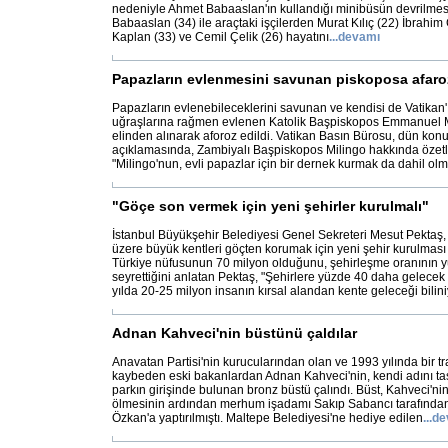
nedeniyle Ahmet Babaaslan'ın kullandığı minibüsün devrilmes
Babaaslan (34) ile araçtaki işçilerden Murat Kılıç (22) İbrahim 
Kaplan (33) ve Cemil Çelik (26) hayatını
...
devamı
Papazların evlenmesini savunan piskoposa afaro
Papazların evlenebileceklerini savunan ve kendisi de Vatikan
uğraşlarına rağmen evlenen Katolik Başpiskopos Emmanuel Mil
elinden alınarak aforoz edildi. Vatikan Basın Bürosu, dün konuy
açıklamasında, Zambiyalı Başpiskopos Milingo hakkında özetle
"Milingo'nun, evli papazlar için bir dernek kurmak da dahil ol
"Göçe son vermek için yeni şehirler kurulmalı"
İstanbul Büyükşehir Belediyesi Genel Sekreteri Mesut Pektaş,
üzere büyük kentleri göçten korumak için yeni şehir kurulması
Türkiye nüfusunun 70 milyon olduğunu, şehirleşme oranının y
seyrettiğini anlatan Pektaş, "Şehirlere yüzde 40 daha gelece
yılda 20-25 milyon insanın kırsal alandan kente geleceği bilini
Adnan Kahveci'nin büstünü çaldılar
Anavatan Partisi'nin kurucularından olan ve 1993 yılında bir tr
kaybeden eski bakanlardan Adnan Kahveci'nin, kendi adını taş
parkın girişinde bulunan bronz büstü çalındı. Büst, Kahveci'nin
ölmesinin ardından merhum işadamı Sakıp Sabancı tarafından
Özkan'a yaptırılmıştı. Maltepe Belediyesi'ne hediye edilen
...
de