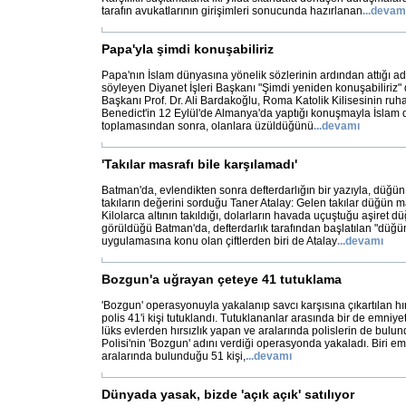
tarafın avukatlarının girişimleri sonucunda hazırlanan
...
devam
Papa'yla şimdi konuşabiliriz
Papa'nın İslam dünyasına yönelik sözlerinin ardından attığı ad
söyleyen Diyanet İşleri Başkanı "Şimdi yeniden konuşabiliriz" d
Başkanı Prof. Dr. Ali Bardakoğlu, Roma Katolik Kilisesinin ruha
Benedict'in 12 Eylül'de Almanya'da yaptığı konuşmayla İslam 
toplamasından sonra, olanlara üzüldüğünü
...
devamı
'Takılar masrafı bile karşılamadı'
Batman'da, evlendikten sonra defterdarlığın bir yazıyla, düğün 
takıların değerini sorduğu Taner Atalay: Gelen takılar düğün ma
Kilolarca altının takıldığı, dolarların havada uçuştuğu aşiret d
görüldüğü Batman'da, defterdarlık tarafından başlatılan "düğün
uygulamasına konu olan çiftlerden biri de Atalay
...
devamı
Bozgun'a uğrayan çeteye 41 tutuklama
'Bozgun' operasyonuyla yakalanıp savcı karşısına çıkartılan hır
polis 41'i kişi tutuklandı. Tutuklananlar arasında bir de emniyet
lüks evlerden hırsızlık yapan ve aralarında polislerin de bulu
Polisi'nin 'Bozgun' adını verdiği operasyonda yakaladı. Biri em
aralarında bulunduğu 51 kişi,
...
devamı
Dünyada yasak, bizde 'açık açık' satılıyor