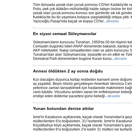
Tüm dünyada yasak olan çocuk pornosu CD'leri Kadıköy'de rahat
Polis, pek çok dükkânı mühürlediği halde satışın önüne bir tü
yasak olan çocuk pornosu konusu son günlerde sık sık gündem
Kadıköy'de bu tür yayınlara kolayca ulaşılabildiği ortaya çıktı.
Yazıcıoğlu Pasajı'nda kaçak ve kopya CD'ler
...
devamı
En siyasi cemaat Süleymancılar
Süleymancıların kurucusu Tunahan, 1959'da 50 bin kişinin katı
Cemaatin bugünkü lideri ANAP döneminde bakandı, kardeşi 
AKP milletvekili. Nakşi cemaatlerden olan ve adını kurucusu 
Tunahan'dan alan Süleymancılar, siyasette en en etkili ve Tür
Demokrat Parti döneminden bugüne Kuran kursu
...
devamı
Annesi öldükten 2 ay sonra doğdu
Kızı olacağını duyunca kürtajı reddeden kanserli anne doğum
ay yaşatıldı. Beyin ölümü gerçekleşen Amerikalı Veronica Cel
yeterince zaman tanıyabilmek için hastanede makinelere bağlı
canlı tutuldu. Vücudunu aniden saran bir enfeksiyonun bebe
endişe eden doktorlar pazartesi günü bebeği
...
devamı
Yunan botundan denize attılar
İzmir'in Karaburun açıklarında, kaçak olarak Yunanistan'a ge
mültecilerden 6'sı boğulurken, 31'i kurtarıldı. İzmir'in Karaburu
Küçükbahçe köyü açıklarında, kaçak olarak Yunanistan'a geç
mültecilerden 6'sı boğulurken 2'si kadın 31 mülteci ise kurtarı