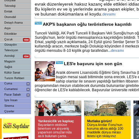
Dosyalar
evrak düzenleyerek haksız kazanç elde ettikleri iddias
Teknoloji
Bu kişilerin ev ve iş yerlerinde arama yapan ekipler, b
Emlak
ve bulunan dokümanlara el koydu.
devamı
Otomobil
Detaylı Arama
AKP'li başkanın oğlu teröristlerce kaçırıldı
Arşiv
Tunceli Valiliği, AK Parti Tunceli İl Başkanı Veli Suroğlu'nun 
Etkinlikler
Suroğlu'nun, terör örgütü mensuplarınca kaçırıldığını bildirdi. 
Çocuk
Erkal, yaptığı yazılı açıklamada, 24 Eylül günü Serdar Şener 
Günaydın
kullandığı aracın, merkeze bağlı Doluküp köyünden il merkezi
örgütü mensubu 8-10 kişilik grup tarafından
...
devamı
Televizyon
Astroloji
Magazin
LES'e başvuru için son gün
Sağlık
Aralık dönemi Lisansüstü Eğitimi Giriş Sınavı'na 
Kültür Sanat
bugün mesai saati bitiminde sona erecek. LES'e 
Turizm Rehberi
sahip olanlar ile sınavın yapıldığı tarihten itibaren 
Cuma
programından mezun olabilecek durumda bulunanlar girebilec
Cumartesi
öğrenciler de LES'e katılabilecek. Başvurular üniversite rektör
Pazar Sabah
İşte İnsan
Sinema
Çizerler
Yankesicilik ve kapkaç
Mutlaka görün!
O
Bayanların otobüse
Dünya Anıtlar Fonu'nun
S
binerken ve alışveriş
koruma altına aldığı 100
g
yaparken omuzlarında
maddelik dünya mirası
L
asılı bulunan çanta...
listesi için tıklayınız
y