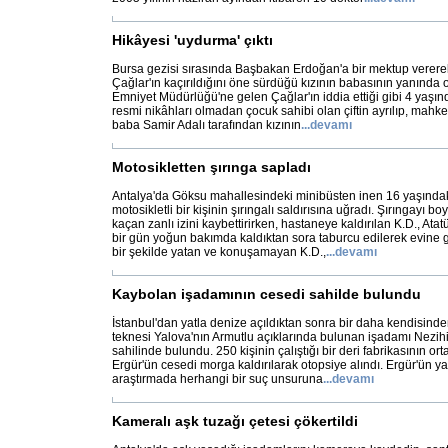
Hikâyesi 'uydurma' çıktı
Bursa gezisi sırasında Başbakan Erdoğan'a bir mektup verere
Çağlar'ın kaçırıldığını öne sürdüğü kızının babasının yanında o
Emniyet Müdürlüğü'ne gelen Çağlar'ın iddia ettiği gibi 4 yaşınd
resmi nikâhları olmadan çocuk sahibi olan çiftin ayrılıp, mahk
baba Samir Adalı tarafından kızının
...
devamı
Motosikletten şırınga sapladı
Antalya'da Göksu mahallesindeki minibüsten inen 16 yaşındaki
motosikletli bir kişinin şırıngalı saldırısına uğradı. Şırıngayı 
kaçan zanlı izini kaybettirirken, hastaneye kaldırılan K.D., Ata
bir gün yoğun bakımda kaldıktan sora taburcu edilerek evine g
bir şekilde yatan ve konuşamayan K.D.,
...
devamı
Kaybolan işadamının cesedi sahilde bulundu
İstanbul'dan yatla denize açıldıktan sonra bir daha kendisin
teknesi Yalova'nın Armutlu açıklarında bulunan işadamı Nezihi
sahilinde bulundu. 250 kişinin çalıştığı bir deri fabrikasının or
Ergür'ün cesedi morga kaldırılarak otopsiye alındı. Ergür'ün 
araştırmada herhangi bir suç unsuruna
...
devamı
Kameralı aşk tuzağı çetesi çökertildi