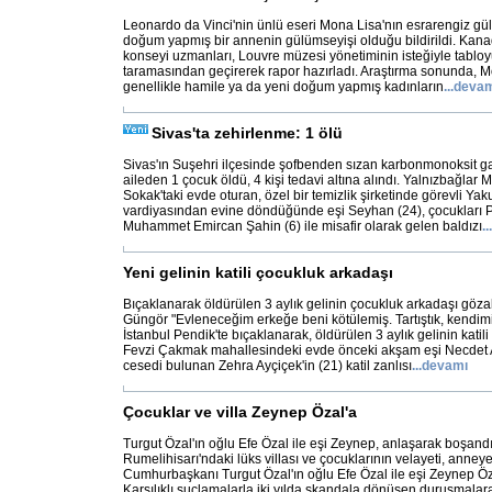
Leonardo da Vinci'nin ünlü eseri Mona Lisa'nın esrarengiz g
doğum yapmış bir annenin gülümseyişi olduğu bildirildi. Kana
konseyi uzmanları, Louvre müzesi yönetiminin isteğiyle tabloyu
taramasından geçirerek rapor hazırladı. Araştırma sonunda, 
genellikle hamile ya da yeni doğum yapmış kadınların
...
devam
Sivas'ta zehirlenme: 1 ölü
Sivas'ın Suşehri ilçesinde şofbenden sızan karbonmonoksit g
aileden 1 çocuk öldü, 4 kişi tedavi altına alındı. Yalnızbağlar 
Sokak'taki evde oturan, özel bir temizlik şirketinde görevli Ya
vardiyasından evine döndüğünde eşi Seyhan (24), çocukları Pı
Muhammet Emircan Şahin (6) ile misafir olarak gelen baldızı
...
Yeni gelinin katili çocukluk arkadaşı
Bıçaklanarak öldürülen 3 aylık gelinin çocukluk arkadaşı gözalt
Güngör "Evleneceğim erkeğe beni kötülemiş. Tartıştık, kendimi
İstanbul Pendik'te bıçaklanarak, öldürülen 3 aylık gelinin katili
Fevzi Çakmak mahallesindeki evde önceki akşam eşi Necdet A
cesedi bulunan Zehra Ayçiçek'in (21) katil zanlısı
...
devamı
Çocuklar ve villa Zeynep Özal'a
Turgut Özal'ın oğlu Efe Özal ile eşi Zeynep, anlaşarak boşandı.
Rumelihisarı'ndaki lüks villası ve çocuklarının velayeti, anneye 
Cumhurbaşkanı Turgut Özal'ın oğlu Efe Özal ile eşi Zeynep Öz
Karşılıklı suçlamalarla iki yılda skandala dönüşen duruşmalar