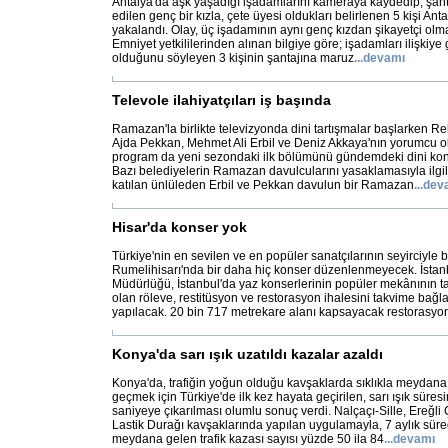
Antalya'da aşk yaşadığı işadamlarını kameraya kaydedip, şanta
edilen genç bir kızla, çete üyesi oldukları belirlenen 5 kişi An
yakalandı. Olay, üç işadamının aynı genç kızdan şikayetçi olmas
Emniyet yetkililerinden alınan bilgiye göre; işadamları ilişkiye g
olduğunu söyleyen 3 kişinin şantajına maruz
...
devamı
Televole ilahiyatçıları iş başında
Ramazan'la birlikte televizyonda dini tartışmalar başlarken R
Ajda Pekkan, Mehmet Ali Erbil ve Deniz Akkaya'nın yorumcu old
program da yeni sezondaki ilk bölümünü gündemdeki dini konul
Bazı belediyelerin Ramazan davulcularını yasaklamasıyla ilgil
katılan ünlüleden Erbil ve Pekkan davulun bir Ramazan
...
dev
Hisar'da konser yok
Türkiye'nin en sevilen ve en popüler sanatçılarının seyirciyle 
Rumelihisarı'nda bir daha hiç konser düzenlenmeyecek. İstanb
Müdürlüğü, İstanbul'da yaz konserlerinin popüler mekânının
olan röleve, restitüsyon ve restorasyon ihalesini takvime bağla
yapılacak. 20 bin 717 metrekare alanı kapsayacak restorasyo
Konya'da sarı ışık uzatıldı kazalar azaldı
Konya'da, trafiğin yoğun olduğu kavşaklarda sıklıkla meydan
geçmek için Türkiye'de ilk kez hayata geçirilen, sarı ışık süre
saniyeye çıkarılması olumlu sonuç verdi. Nalçaçı-Sille, Ereğli 
Lastik Durağı kavşaklarında yapılan uygulamayla, 7 aylık sür
meydana gelen trafik kazası sayısı yüzde 50 ila 84
...
devamı