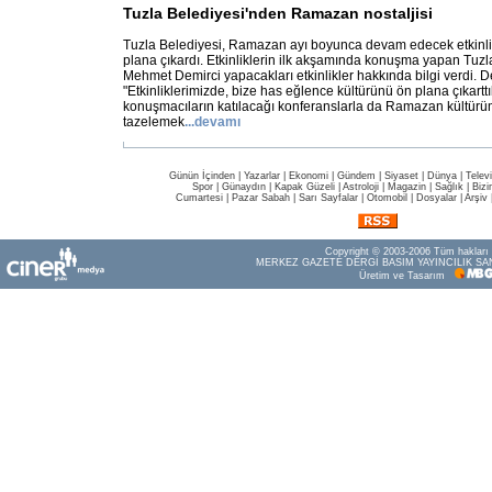
Tuzla Belediyesi'nden Ramazan nostaljisi
Tuzla Belediyesi, Ramazan ayı boyunca devam edecek etkinlikl
plana çıkardı. Etkinliklerin ilk akşamında konuşma yapan Tuz
Mehmet Demirci yapacakları etkinlikler hakkında bilgi verdi. D
"Etkinliklerimizde, bize has eğlence kültürünü ön plana çıkarttı
konuşmacıların katılacağı konferanslarla da Ramazan kültür
tazelemek
...
devamı
Günün İçinden
|
Yazarlar
|
Ekonomi
|
Gündem
|
Siyaset
|
Dünya |
Telev
Spor
|
Günaydın
|
Kapak Güzeli
|
Astroloji
|
Magazin
|
Sağlık
|
Bizi
Cumartesi
|
Pazar Sabah
|
Sarı Sayfalar
|
Otomobil
|
Dosyalar
|
Arşiv
Copyright © 2003-2006 Tüm hakları s
MERKEZ GAZETE DERGİ BASIM YAYINCILIK SAN
Üretim ve Tasarım