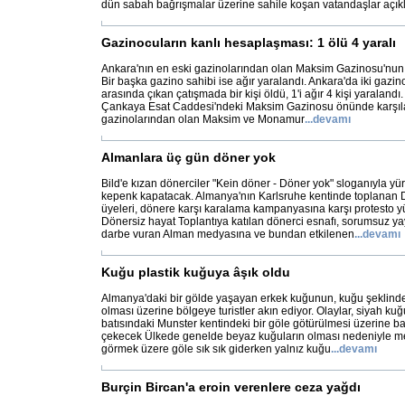
dün sabah bağrışmalar üzerine sahile koşan vatandaşlar açık
Gazinocuların kanlı hesaplaşması: 1 ölü 4 yaralı
Ankara'nın en eski gazinolarından olan Maksim Gazinosu'nun s
Bir başka gazino sahibi ise ağır yaralandı. Ankara'da iki gazin
arasında çıkan çatışmada bir kişi öldü, 1'i ağır 4 kişi yaralandı.
Çankaya Esat Caddesi'ndeki Maksim Gazinosu önünde karşıla
gazinolarından olan Maksim ve Monamur
...
devamı
Almanlara üç gün döner yok
Bild'e kızan dönerciler "Kein döner - Döner yok" sloganıyla y
kepenk kapatacak. Almanya'nın Karlsruhe kentinde toplanan 
üyeleri, dönere karşı karalama kampanyasına karşı protesto y
Dönersiz hayat Toplantıya katılan dönerci esnafı, sorumsuz yay
darbe vuran Alman medyasına ve bundan etkilenen
...
devamı
Kuğu plastik kuğuya âşık oldu
Almanya'daki bir gölde yaşayan erkek kuğunun, kuğu şeklinde b
olması üzerine bölgeye turistler akın ediyor. Olaylar, siyah k
batısındaki Munster kentindeki bir göle götürülmesi üzerine başl
çekecek Ülkede genelde beyaz kuğuların olması nedeniyle me
görmek üzere göle sık sık giderken yalnız kuğu
...
devamı
Burçin Bircan'a eroin verenlere ceza yağdı