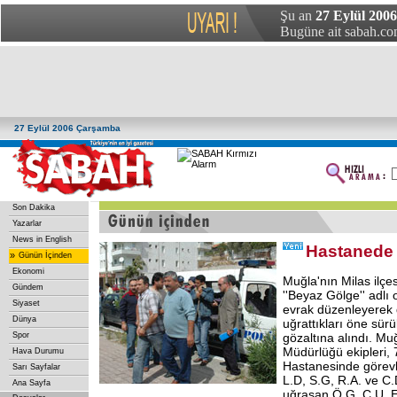
Şu an
27 Eylül 200
Bugüne ait sabah.com
27 Eylül 2006 Çarşamba
Son Dakika
Yazarlar
News in English
Hastanede 
»
Günün İçinden
Ekonomi
Muğla'nın Milas ilç
Gündem
''Beyaz Gölge'' adlı
Siyaset
evrak düzenleyerek 
Dünya
uğrattıkları öne sürül
Spor
gözaltına alındı. Mu
Müdürlüğü ekipleri, 
Hava Durumu
Hastanesinde görevli
Sarı Sayfalar
L.D, S.G, R.A. ve C.D
Ana Sayfa
uğraşan Ö.G, C.U, E