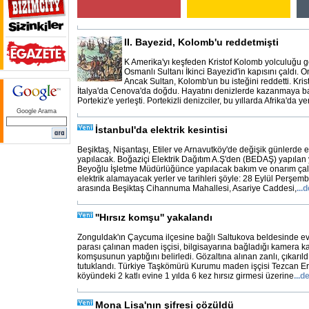
II. Bayezid, Kolomb'u reddetmişti
K Amerika'yı keşfeden Kristof Kolomb yolculuğu g
Osmanlı Sultanı İkinci Bayezid'in kapısını çaldı. O
Ancak Sultan, Kolomb'un bu isteğini reddetti. Kri
İtalya'da Cenova'da doğdu. Hayatını denizlerde kazanmaya b
Portekiz'e yerleşti. Portekizli denizciler, bu yıllarda Afrika'da ye
Google Arama
İstanbul'da elektrik kesintisi
Beşiktaş, Nişantaşı, Etiler ve Arnavutköy'de değişik günlerde el
yapılacak. Boğaziçi Elektrik Dağıtım A.Ş'den (BEDAŞ) yapılan 
Beyoğlu İşletme Müdürlüğünce yapılacak bakım ve onarım çal
elektrik alamayacak yerler ve tarihleri şöyle: 28 Eylül Perşem
arasında Beşiktaş Cihannuma Mahallesi, Asariye Caddesi,
...
d
''Hırsız komşu'' yakalandı
Zonguldak'ın Çaycuma ilçesine bağlı Saltukova beldesinde ev
parası çalınan maden işçisi, bilgisayarına bağladığı kamera kayı
komşusunun yaptığını belirledi. Gözaltına alınan zanlı, çıkar
tutuklandı. Türkiye Taşkömürü Kurumu maden işçisi Tezcan Er
köyündeki 2 katlı evine 1 yılda 6 kez hırsız girmesi üzerine
...
d
Mona Lisa'nın şifresi çözüldü