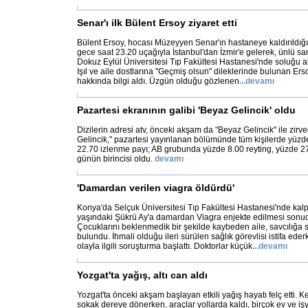
Senar'ı ilk Bülent Ersoy ziyaret etti
Bülent Ersoy, hocası Müzeyyen Senar'ın hastaneye kaldırıldı
gece saat 23.20 uçağıyla İstanbul'dan İzmir'e gelerek, ünlü s
Dokuz Eylül Üniversitesi Tıp Fakültesi Hastanesi'nde soluğu al
Işıl ve aile dostlarına "Geçmiş olsun" dileklerinde bulunan Er
hakkında bilgi aldı. Üzgün olduğu gözlenen
...
devamı
Pazartesi ekranının galibi 'Beyaz Gelincik' oldu
Dizilerin adresi atv, önceki akşam da "Beyaz Gelincik" ile zirve
Gelincik," pazartesi yayınlanan bölümünde tüm kişilerde yüzde
22.70 izlenme payı; AB grubunda yüzde 8.00 reyting, yüzde 2
günün birincisi oldu.
devamı
'Damardan verilen viagra öldürdü'
Konya'da Selçuk Üniversitesi Tıp Fakültesi Hastanesi'nde kalp
yaşındaki Şükrü Ay'a damardan Viagra enjekte edilmesi sonucu
Çocuklarını beklenmedik bir şekilde kaybeden aile, savcılığa
bulundu. İhmali olduğu ileri sürülen sağlık görevlisi istifa ede
olayla ilgili soruşturma başlattı. Doktorlar küçük
...
devamı
Yozgat'ta yağış, altı can aldı
Yozgat'ta önceki akşam başlayan etkili yağış hayatı felç etti. K
sokak dereye dönerken, araçlar yollarda kaldı, birçok ev ve işye