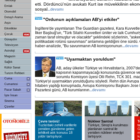
Teknoloji
etti. Dördüncü'nün avukatı Kurt ise müvekkilinin eko
Emlak
sosyal
...
devamı
Otomobil
Detaylı Arama
"Ordunun açıklamaları AB'yi etkiler"
Arşiv
İngiltere'de yayımlanan The Guardian gazetesi, Kara Kuvvetl
Etkinlikler
İlker Başbuğ'un, "Türk Silahlı Kuvvetleri üniter ve laik Cumhu
Çocuk
zaman taraf olmuştur ve olacaktır" şeklindeki sözlerinin, "aske
Günaydın
politikadaki rolünü savunması" anlamına geldiğini öne sürdü. 
Televizyon
haber-analizde, "Bu savunmanın AB komisyonunun
...
devamı
Astroloji
Magazin
"Uyarmaktan yoruldum"
Sağlık
Kültür Sanat
AB, aday ülkeler Türkiye ve Hırvatistan'a, 2007'
kapısının kapanmayacağı konusunda güvence ve
Turizm Rehberi
sorumlu Komisyon üyesi Olli Rehn, TCK 301. mad
Cuma
Türkiye'yi uyarmaktan yorulduğunu söyledi. Rehn dün Avrupa
Cumartesi
hitaben yaptığı konuşmada, Avrupa Komisyonu Başkanı Jose
Pazartesi günü, AB kurumlarının
...
devamı
Pazar Sabah
İşte İnsan
Sinema
Çizerler
Çevre terörü!
Nükleer Santral
T
Tuzla'daki zehirli varillerle
Türkiye, Sinop'a kurulması
t
yeniden gündeme gelen
planlanan santral ile
G
tehlikeli atık konusu 18
yeniden nükleer enerjiyi
m
yıldır tartışılıyor.
tartışıyor.
k