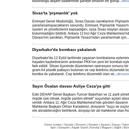
bulunduğu akşam saatlerinde şantiye binasını bir gurup
...
dev
Sivas'ta 'pişmanlık' yok
Emniyet Genel Müdürlüğü, Sivas Davası sanıklarının Pişmanlı
yararlanamayacaklarını savundu. Emniyet, Pişmanlık Yasası'n
üyeleri ve yöneticilerini kapsadığını, oysa Sivas olayları davas
bulunmadığını bildirdi. Ankara 11'inci Ağır Ceza Mahkemesi'
Davası'nın sanıkları, Pişmanlık Yasası'ndan yararlanmak için
...
Diyarbakır'da bombacı yakalandı
Diyarbakır'da 12 Eylül tarihinde yaşanan bombalama eyleminde
hayatını kaybetmesinin ardından PKK'nın yeni bir bombalı eyl
fark edildi. Silvan ilçesinde düzenlenen operasyon sonucu bir t
gram A4 plastik patlayıcı bulunan ve cep telefonu düzenekli boru
bomba ile yakalandı. Cep telefonu düzenekli olan ve
...
devamı
Sayın Öcalan davası Asliye Ceza'ya gitti
Eski DEHAP Genel Başkanı Tuncer Bakırhan ve 11 parti yönetic
örgüte üye olmak, örgüte yardım etmek" suçundan açılan davad
verildi. Ankara 11. Ağır Ceza Mahkemesi'nde görülen davanı
Mahkeme Başkanı Orhan Karadeniz, dosyanın "suçu ve suçl
ele alınabileceğini belirterek, dosyayı bir alt mahkeme olan As
Günün İçinden
|
Yazarlar
|
Ekonomi
|
Gündem
|
Siyaset
|
Dünya |
Telev
Spor
|
Günaydın
|
Kapak Güzeli
|
Astroloji
|
Magazin
|
Sağlık
|
Bizi