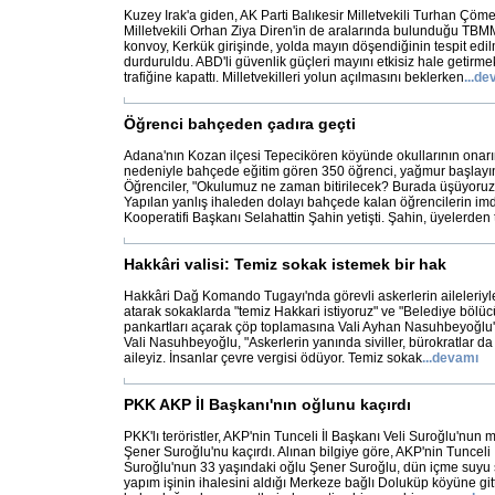
Kuzey Irak'a giden, AK Parti Balıkesir Milletvekili Turhan Çö
Milletvekili Orhan Ziya Diren'in de aralarında bulunduğu TBMM
konvoy, Kerkük girişinde, yolda mayın döşendiğinin tespit edi
durduruldu. ABD'li güvenlik güçleri mayını etkisiz hale getirmek
trafiğine kapattı. Milletvekilleri yolun açılmasını beklerken
...
de
Öğrenci bahçeden çadıra geçti
Adana'nın Kozan ilçesi Tepecikören köyünde okullarının onar
nedeniyle bahçede eğitim gören 350 öğrenci, yağmur başlayın
Öğrenciler, "Okulumuz ne zaman bitirilecek? Burada üşüyoruz" 
Yapılan yanlış ihaleden dolayı bahçede kalan öğrencilerin i
Kooperatifi Başkanı Selahattin Şahin yetişti. Şahin, üyelerden 
Hakkâri valisi: Temiz sokak istemek bir hak
Hakkâri Dağ Komando Tugayı'nda görevli askerlerin aileleriyle b
atarak sokaklarda "temiz Hakkari istiyoruz" ve "Belediye bölüc
pankartları açarak çöp toplamasına Vali Ayhan Nasuhbeyoğlu'
Vali Nasuhbeyoğlu, "Askerlerin yanında siviller, bürokratlar da 
aileyiz. İnsanlar çevre vergisi ödüyor. Temiz sokak
...
devamı
PKK AKP İl Başkanı'nın oğlunu kaçırdı
PKK'lı teröristler, AKP'nin Tunceli İl Başkanı Veli Suroğlu'nun
Şener Suroğlu'nu kaçırdı. Alınan bilgiye göre, AKP'nin Tunceli 
Suroğlu'nun 33 yaşındaki oğlu Şener Suroğlu, dün içme suyu
yapım işinin ihalesini aldığı Merkeze bağlı Doluküp köyüne git