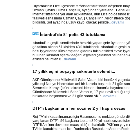
Diyarbakır'ın Lice ilçesinde teröristler tarafından döşenen m
Uzman Çavuş Cuma Cançelik, ayağından yaralandı. Genelkur
internet sitesinde yer alan açıklamada, dün Lice bölgesinde 
faaliyeti esnasında Uzman Çavuş Cançelik'in, teröristlerce d
bildirildi. Sol ayağında uzuv kaybı olacak şekilde
...
devamı
İstanbul'da 8'i polis 43 tutuklama
İstanbul'un çeşitli semtlerinde hırsızlık yapan çete üyelerine 
gözaltına alınan 51 kişiden 43'ü tutuklandı. İstanbul'un çeşitli s
bazı iş yerlerine lüks araçlarla giderek takip ettikleri ev ve işy
bulunan kasaları açarak değerli eşyaları çaldıkları belirlenen 4
ettikleri belirtilen 8
...
devamı
17 yıllık eşini boşayıp sekreterle evlendi...
AKP Gümüşhane Milletvekili Sabri Varan, biri henüz 4 yaşında
yıllık eşi Nuriye Hanım'dan ani bir kararla boşandı. 21 gün son
Seracettin Karayağız'ın sekreteri Nesrin Hanım'la hayatını birleş
Gümüşhane Milletvekili Sabri Varan'ın, 17 yıldır evli olduğu e
bir kararla boşanması ve 21 gün sonra AKP
...
devamı
DTP'li başkanların her sözüne 2 yıl hapis cezası
Roj TV'nin kapatılmaması için Rasmussen'e mektup gönderdikl
yargılanan DTP'li 56 başkana toplam 840 yıl hapis cezası is
DTP'li Anlı'nın devletten maaş aldığını hatırlattı. PKK'nın yayın
TV'nin kapatılmaması için Danimarka Başbakanı Anders Fog