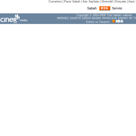
Cumartesi
|
Pazar Sabah
|
Sarı Sayfalar
|
Otomobil
|
Dosyalar
|
Arşiv
Sabah
Servisi
Copyright © 2003-2006 Tüm hakları saklıdır.
MERKEZ GAZETE DERGİ BASIM YAYINCILIK SANAYİ VE Tİ
Üretim ve Tasarım