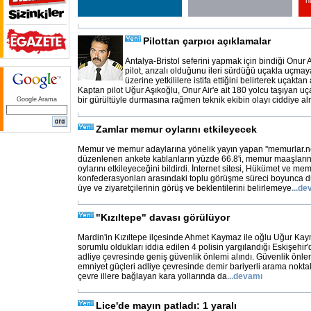
h
Pilottan çarpıcı açıklamalar
Antalya-Bristol seferini yapmak için bindiği Onur Ai
pilot, arızalı olduğunu ileri sürdüğü uçakla uçma
üzerine yetkililere istifa ettiğini belirterek uçaktan
Kaptan pilot Uğur Aşıkoğlu, Onur Air'e ait 180 yolcu taşıyan 
bir gürültüyle durmasına rağmen teknik ekibin olayı ciddiye al
Google Arama
Zamlar memur oylarını etkileyecek
Memur ve memur adaylarına yönelik yayın yapan ''memurlar.net
düzenlenen ankete katılanların yüzde 66.8'i, memur maaşlar
oylarını etkileyeceğini bildirdi. İnternet sitesi, Hükümet ve me
konfederasyonları arasındaki toplu görüşme süreci boyunca dü
üye ve ziyaretçilerinin görüş ve beklentilerini belirlemeye
...
de
"Kızıltepe" davası görülüyor
Mardin'in Kızıltepe ilçesinde Ahmet Kaymaz ile oğlu Uğur Ka
sorumlu oldukları iddia edilen 4 polisin yargılandığı Eskişehi
adliye çevresinde geniş güvenlik önlemi alındı. Güvenlik önle
emniyet güçleri adliye çevresinde demir bariyerli arama noktala
çevre illere bağlayan kara yollarında da
...
devamı
Lice'de mayın patladı: 1 yaralı