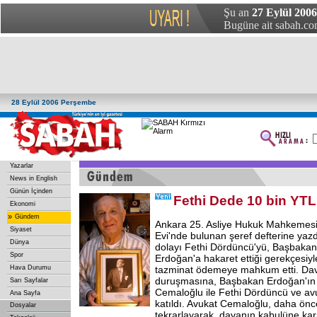
Şu an
27 Eylül 200
Bugüne ait sabah.com
28 Eylül 2006 Perşembe
Yazarlar
News in English
Günün İçinden
Fethi Dede 10 bin YT
Ekonomi
»
Gündem
Ankara 25. Asliye Hukuk Mahkemesi, 
Siyaset
Evi'nde bulunan şeref defterine yazd
Dünya
dolayı Fethi Dördüncü'yü, Başbaka
Spor
Erdoğan'a hakaret ettiği gerekçesiy
Hava Durumu
tazminat ödemeye mahkum etti. Da
duruşmasına, Başbakan Erdoğan'ı
Sarı Sayfalar
Cemaloğlu ile Fethi Dördüncü ve av
Ana Sayfa
katıldı. Avukat Cemaloğlu, daha önce
Dosyalar
tekrarlayarak, davanın kabulüne kara