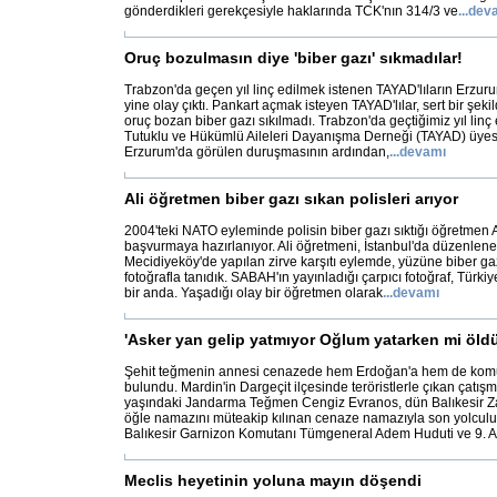
gönderdikleri gerekçesiyle haklarında TCK'nın 314/3 ve
...
dev
Oruç bozulmasın diye 'biber gazı' sıkmadılar!
Trabzon'da geçen yıl linç edilmek istenen TAYAD'lıların Erzu
yine olay çıktı. Pankart açmak isteyen TAYAD'lılar, sert bir şeki
oruç bozan biber gazı sıkılmadı. Trabzon'da geçtiğimiz yıl lin
Tutuklu ve Hükümlü Aileleri Dayanışma Derneği (TAYAD) üyes
Erzurum'da görülen duruşmasının ardından,
...
devamı
Ali öğretmen biber gazı sıkan polisleri arıyor
2004'teki NATO eyleminde polisin biber gazı sıktığı öğretmen 
başvurmaya hazırlanıyor. Ali öğretmeni, İstanbul'da düzenlen
Mecidiyeköy'de yapılan zirve karşıtı eylemde, yüzüne biber gazı
fotoğrafla tanıdık. SABAH'ın yayınladığı çarpıcı fotoğraf, Türk
bir anda. Yaşadığı olay bir öğretmen olarak
...
devamı
'Asker yan gelip yatmıyor Oğlum yatarken mi öld
Şehit teğmenin annesi cenazede hem Erdoğan'a hem de kom
bulundu. Mardin'in Dargeçit ilçesinde teröristlerle çıkan çatı
yaşındaki Jandarma Teğmen Cengiz Evranos, dün Balıkesir 
öğle namazını müteakip kılınan cenaze namazıyla son yolcul
Balıkesir Garnizon Komutanı Tümgeneral Adem Huduti ve 9. A
Meclis heyetinin yoluna mayın döşendi