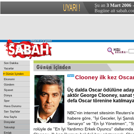
Şu an
3 Mart 2006 
Bugüne ait sabah.com
Son Dakika
Yazarlar
»
Günün İçinden
Clooney ilk kez Osca
Ekonomi
Gündem
Üç dalda Oscar ödülüne aday 
Siyaset
aktör George Clooney, sanat 
Dünya
defa Oscar törenine katılmaya 
Spor
Hava Durumu
Sarı Sayfalar
NBC'nin internet sitesinin Reuters'
Ana Sayfa
habere göre, ''İyi Geceler, İyi Şanslar
Dosyalar
Senaryo'' ve ''En İyi Yönetmen'', ''S
Teknoloji
rolüyle de ''En İyi Yardımcı Erkek Oyuncu'' dallarınd
Emlak