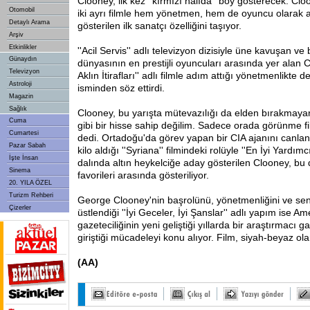
Clooney, ilk kez ''kırmızı halıda'' boy gösterecek. Cl
Otomobil
iki ayrı filmle hem yönetmen, hem de oyuncu olarak a
Detaylı Arama
gösterilen ilk sanatçı özelliğini taşıyor.
Arşiv
Etkinlikler
''Acil Servis'' adlı televizyon dizisiyle üne kavuşan 
Günaydın
dünyasının en prestijli oyuncuları arasında
yer alan C
Televizyon
Aklın İtirafları'' adlı filmle adım attığı yönetmenlikte d
Astroloji
isminden söz ettirdi.
Magazin
Sağlık
Clooney, bu yarışta mütevazılığı da elden bırakmaya
Cuma
gibi bir hisse sahip değilim. Sadece orada görünme fi
Cumartesi
dedi. Ortadoğu'da görev yapan bir CIA ajanını canlan
Pazar Sabah
kilo aldığı ''Syriana'' filmindeki rolüyle ''En İyi Yardı
İşte İnsan
dalında altın heykelciğe aday gösterilen Clooney, bu 
Sinema
favorileri arasında gösteriliyor.
20. YILA ÖZEL
Turizm Rehberi
George Clooney'nin başrolünü, yönetmenliğini ve sen
Çizerler
üstlendiği ''İyi Geceler, İyi Şanslar'' adlı yapım ise A
gazeteciliğinin yeni geliştiği yıllarda bir araştırmacı ga
giriştiği mücadeleyi konu alıyor. Film, siyah-beyaz olar
(AA)