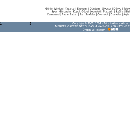
Günün İçinden
|
Yazarlar
|
Ekonomi
|
Gündem
|
Siyaset
|
Dünya |
Telev
Spor
|
Günaydın
|
Kapak Güzeli
|
Astroloji
|
Magazin
|
Sağlık
|
Biz
Cumartesi
|
Pazar Sabah
|
Sarı Sayfalar
|
Otomobil
|
Dosyalar
|
Arşiv
1
2
Copyright © 2003, 2004 - Tüm hakları saklıdır.
MERKEZ GAZETE DERGİ BASIM YAYINCILIK SANAYİ VE T
Üretim ve Tasarım