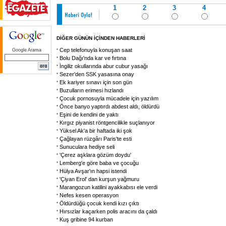
1
2
3
4
DİĞER GÜNÜN İÇİNDEN HABERLERİ
Cep telefonuyla konuşan saat
Google Arama
Bolu Dağı'nda kar ve fırtına
İngiliz okullarında abur cubur yasağı
Sezer'den SSK yasasına onay
Ek kariyer sınavı için son gün
Buzulların erimesi hızlandı
Çocuk pornosuyla mücadele için yazılım
Önce banyo yaptırdı abdest aldı, öldürdü
Eşini de kendini de yaktı
Kırgız piyanist röntgencilikle suçlanıyor
Yüksel Ak'a bir haftada iki şok
Çağlayan rüzgârı Paris'te esti
Sunuculara hediye seli
'Çerez aşklara gözüm doydu'
Lemberg'e göre baba ve çocuğu
Hülya Avşar'ın hapsi istendi
'Çiyan Erol' dan kurşun yağmuru
Marangozun katilini ayakkabısı ele verdi
Nefes kesen operasyon
Öldürdüğü çocuk kendi kızı çıktı
Hırsızlar kaçarken polis aracını da çaldı
Kuş gribine 94 kurban