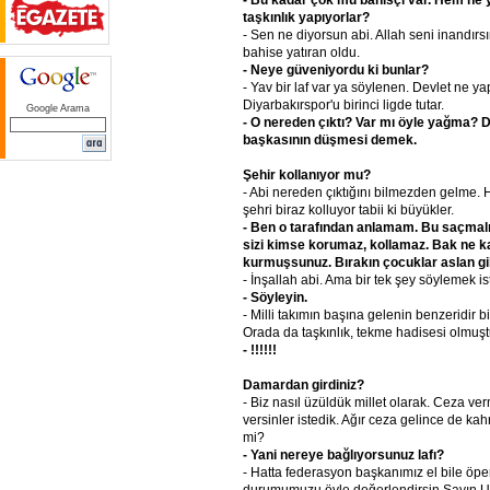
taşkınlık
yapıyorlar?
- Sen ne diyorsun abi. Allah seni inandırsı
bahise yatıran oldu.
- Neye
güveniyordu
ki
bunlar?
- Yav bir laf var ya söylenen. Devlet ne y
Diyarbakırspor'u birinci ligde tutar.
Google Arama
- O
nereden
çıktı?
Var
mı
öyle
yağma?
D
başkasının
düşmesi
demek.
Şehir
kollanıyor
mu?
- Abi nereden çıktığını bilmezden gelme. 
şehri biraz kolluyor tabii ki büyükler.
- Ben
o
tarafından
anlamam.
Bu
saçmalı
sizi
kimse
korumaz,
kollamaz.
Bak
ne
k
kurmuşsunuz.
Bırakın
çocuklar
aslan
gi
- İnşallah abi. Ama bir tek şey söylemek is
- Söyleyin.
- Milli takımın başına gelenin benzeridir 
Orada da taşkınlık, tekme hadisesi olmuşt
- !!!!!!
Damardan
girdiniz?
- Biz nasıl üzüldük millet olarak. Ceza ve
versinler istedik. Ağır ceza gelince de kahr
mi?
- Yani
nereye
bağlıyorsunuz
lafı?
- Hatta federasyon başkanımız el bile öpe
durumumuzu öyle değerlendirsin Sayın U