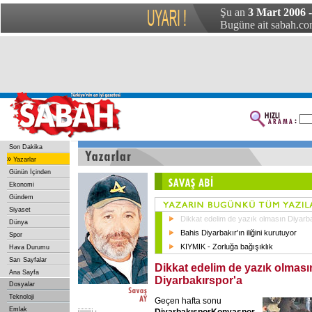
Şu an
3 Mart 2006 
Bugüne ait sabah.com
Son Dakika
»
Yazarlar
Günün İçinden
Ekonomi
Gündem
Siyaset
Dikkat edelim de yazık olmasın Diyarb
Dünya
Bahis Diyarbakır'ın iliğini kurutuyor
Spor
KIYMIK - Zorluğa bağışıklık
Hava Durumu
Sarı Sayfalar
Dikkat edelim de yazık olması
Ana Sayfa
Diyarbakırspor'a
Dosyalar
Teknoloji
Geçen hafta sonu
Emlak
DiyarbakısporKonyaspor