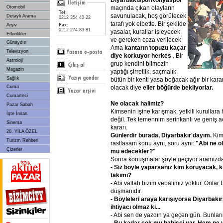
maçında çıkan olayların
Otomobil
Tel:
savunulacak, hoş görülecek
Detaylı Arama
0212 354 40 22
tarafı yok elbette. Bir şekilde
Arşiv
Fax:
0212 274 83 81
yasalar, kurallar işleyecek
Etkinlikler
ve gereken ceza verilecek.
Günaydın
Ama
kantarın
topuzu
kaçar
Televizyon
diye
korkuyor
herkes
. Bir
Astroloji
grup kendini bilmezin
Magazin
yaptığı şirretlik, saçmalık
Sağlık
bütün bir kenti yasa boğacak ağır bir kar
olacak diye
eller
böğürde
bekliyorlar.
Cuma
Cumartesi
Ne
olacak
halimiz?
Pazar Sabah
Kimsenin işine karışmak, yetkili kurullar
İşte İnsan
değil. Tek temennim serinkanlı ve geniş aç
Sinema
kararı.
20. YILA ÖZEL
Günlerdir
burada,
Diyarbakır'dayım.
Kim
Turizm Rehberi
rastlasam konu aynı, soru aynı:
"Abi
ne
o
Çizerler
mu
edecekler?"
Sonra konuşmalar şöyle geçiyor aramızd
- Siz
böyle
yaparsanız
kim
koruyacak,
k
takımı?
- Abi vallah bizim vebalimiz yoktur. Onlar
düşmanıdır.
- Böyleleri
araya
karışıyorsa
Diyarbakır
ihtiyacı
olmaz
ki...
- Abi sen de yazdın ya geçen gün. Bunları
- Bu
kadar
çok
mu
bahisçi
var.
Hem
ne