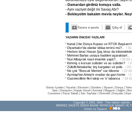
- Damardan
girdiniz
konuya
valla.
- Aynı vaziyet değil mi Savaş Abi?
- Bekleyelim
bakalım
mevla
neyler.
Ney
YAZARIN ÖNCEKİ YAZILARI
Kanal 1'de Dünya Kupası ve RTÜK Başkanı'n
Diyarbakır'da olanlar iddaa terörü mü?..
/ 0
Herkes biraz Hasan Şaş biraz da tribündekiler
Mehmet Barlas ustaya haddimi aşaraktan!..
Nuri Albayrak nasıl imamlık yaptı?..
/ 25-02
Kimmiş o korsan solistler ve as solistler?
/ 
Zülkifli Akbaba'lar, leş kargaları ve polis
/ 23
Ne çok "Boncuk Memet" var bilseniz
/ 22-0
Ayıntap'tan Antep'e oradan da gazi kente
/ 
Gazetecilikte fikri takip ve 'o' tabanca
/ 19-0
Günün İçinden
|
Yazarlar
|
Ekonomi
|
Gündem
|
Siyaset
|
Dünya |
Telev
Spor
|
Günaydın
|
Kapak Güzeli
|
Astroloji
|
Magazin
|
Sağlık
|
Biz
Cumartesi
|
Pazar Sabah
|
Sarı Sayfalar
|
Otomobil
|
Dosyalar
|
Arşiv
Copyright © 2003, 2004 - Tüm hakları saklıdır.
MERKEZ GAZETE DERGİ BASIM YAYINCILIK SANAYİ VE T
Üretim ve Tasarım