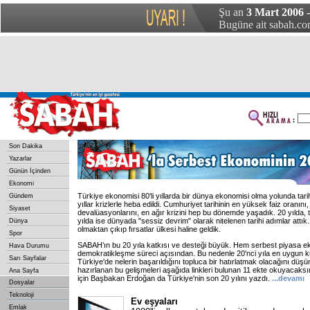
Şu an
3 Mart 2006 
Bugüne ait sabah.com
Son Dakika
Yazarlar
Günün İçinden
Ekonomi
Türkiye ekonomisi 80'li yıllarda bir dünya ekonomisi olma yolunda tarihi
Gündem
yıllar krizlerle heba edildi. Cumhuriyet tarihinin en yüksek faiz oranını
Siyaset
devalüasyonlarını, en ağır krizini hep bu dönemde yaşadık. 20 yılda, t
yılda ise dünyada "sessiz devrim" olarak nitelenen tarihi adımlar attık.
Dünya
olmaktan çıkıp fırsatlar ülkesi haline geldik.
Spor
SABAH’ın bu 20 yıla katkısı ve desteği büyük. Hem serbest piyasa e
Hava Durumu
demokratikleşme süreci açısından. Bu nedenle 20'nci yıla en uygun k
Sarı Sayfalar
Türkiye'de nelerin başarıldığını topluca bir hatırlatmak olacağını düşün
hazırlanan bu gelişmeleri aşağıda linkleri bulunan 11 ekte okuyacaksın
Ana Sayfa
için Başbakan Erdoğan da Türkiye'nin son 20 yılını yazdı.
...devamı
Dosyalar
Teknoloji
Ev eşyaları
Emlak