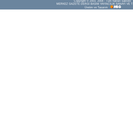
Copyright © 2003, 2004 - Tüm hakları saklıdır.
MERKEZ GAZETE DERGİ BASIM YAYINCILIK SANAYİ VE T
Üretim ve Tasarım