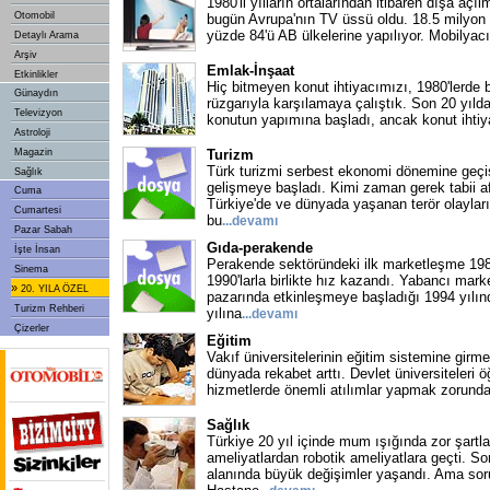
1980'li yılların ortalarından itibaren dışa aç
Otomobil
bugün Avrupa'nın TV üssü oldu. 18.5 milyon 
yüzde 84'ü AB ülkelerine yapılıyor. Mobilyacı
Detaylı Arama
Arşiv
Emlak-İnşaat
Etkinlikler
Hiç bitmeyen konut ihtiyacımızı, 1980'lerde 
Günaydın
rüzgarıyla karşılamaya çalıştık. Son 20 yılda
Televizyon
konutun yapımına başladı, ancak konut ihti
Astroloji
Magazin
Turizm
Türk turizmi serbest ekonomi dönemine geçişl
Sağlık
gelişmeye başladı. Kimi zaman gerek tabii a
Cuma
Türkiye'de ve dünyada yaşanan terör olaylar
Cumartesi
bu
...
devamı
Pazar Sabah
Gıda-perakende
İşte İnsan
Perakende sektöründeki ilk marketleşme 1980
Sinema
1990'larla birlikte hız kazandı. Yabancı marke
»
20. YILA ÖZEL
pazarında etkinleşmeye başladığı 1994 yılı
Turizm Rehberi
yılına
...
devamı
Çizerler
Eğitim
Vakıf üniversitelerinin eğitim sistemine girme
dünyada rekabet arttı. Devlet üniversiteleri ö
hizmetlerde önemli atılımlar yapmak zorund
Sağlık
Türkiye 20 yıl içinde mum ışığında zor şartl
ameliyatlardan robotik ameliyatlara geçti. Son
alanında büyük değişimler yaşandı. Ama soru