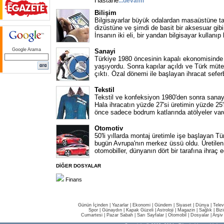
Hastane
...
devamı
Bilişim
Bilgisayarlar büyük odalardan masaüstüne ta
dizüstüne ve şimdi de basit bir aksesuar gib
İnsanın iki eli, bir yandan bilgisayar kullanıp
Google Arama
Sanayi
Türkiye 1980 öncesinin kapalı ekonomisinde 
yaşıyordu. Sonra kapılar açıldı ve Türk müt
çıktı. Özal dönemi ile başlayan ihracat sefer
Tekstil
Tekstil ve konfeksiyon 1980'den sonra sanay
Hala ihracatın yüzde 27'si üretimin yüzde 25'i
önce sadece bodrum katlarında atölyeler var
Otomotiv
50'li yıllarda montaj üretimle işe başlayan T
bugün Avrupa'nın merkez üssü oldu. Üretilen 
otomobiller, dünyanın dört bir tarafına ihraç ed
DİĞER DOSYALAR
Finans
Günün İçinden
|
Yazarlar
|
Ekonomi
|
Gündem
|
Siyaset
|
Dünya |
Telev
Spor
|
Günaydın
|
Kapak Güzeli
|
Astroloji
|
Magazin
|
Sağlık
|
Biz
Cumartesi
|
Pazar Sabah
|
Sarı Sayfalar
|
Otomobil
|
Dosyalar
|
Arşiv