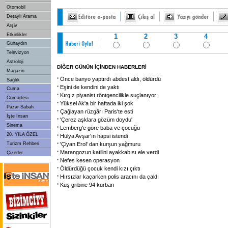
Otomobil
Detaylı Arama
Arşiv
Etkinlikler
1
2
3
4
Günaydın
Televizyon
Astroloji
DİĞER GÜNÜN İÇİNDEN HABERLERİ
Magazin
Önce banyo yaptırdı abdest aldı, öldürdü
Sağlık
Eşini de kendini de yaktı
Cuma
Kırgız piyanist röntgencilikle suçlanıyor
Cumartesi
Yüksel Ak'a bir haftada iki şok
Pazar Sabah
Çağlayan rüzgârı Paris'te esti
İşte İnsan
'Çerez aşklara gözüm doydu'
Sinema
Lemberg'e göre baba ve çocuğu
20. YILA ÖZEL
Hülya Avşar'ın hapsi istendi
Turizm Rehberi
'Çiyan Erol' dan kurşun yağmuru
Marangozun katilini ayakkabısı ele verdi
Çizerler
Nefes kesen operasyon
Öldürdüğü çocuk kendi kızı çıktı
Hırsızlar kaçarken polis aracını da çaldı
Kuş gribine 94 kurban