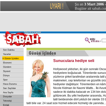
Şu an
3 Mart 2006 
Bugüne ait sabah.com
Son Dakika
Yazarlar
»
Günün İçinden
Sunuculara hediye seli
Ekonomi
Gündem
Hollywood yıldızları, iki gün sonraki Osca
Siyaset
hediyelere boğulacak. Törenlerde sunuc
Dünya
yüzlerce şirket tarafından aralarında tatil
Spor
makineleri, cep telefonları ve güzellik ü
hediyeler dağıtılıyor. Törenlerden en kârlı
Hava Durumu
Nicole Kidman ile Naomi Watts... İki Avus
Sarı Sayfalar
sadece iki dakika kalacak ve 134 bin dola
Ana Sayfa
götürecek. Bu yılki hediyeler arasında, H
Dosyalar
tatil beldesinde dört yıldızlı bir otelde 33
Teknoloji
tatil bile var. 24 saat size hizmet edecek hizmetçi de yanında...
Emlak