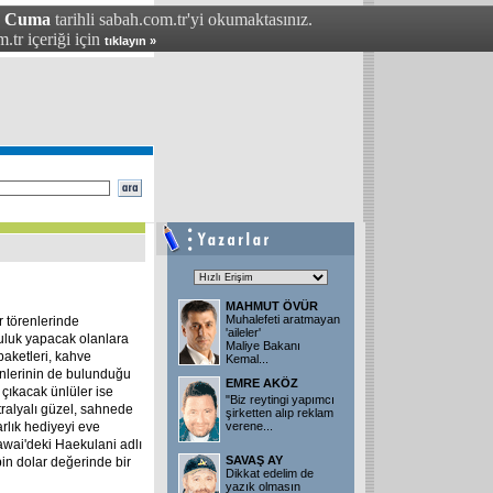
- Cuma
tarihli sabah.com.tr'yi okumaktasınız.
.tr içeriği için
tıklayın »
MAHMUT ÖVÜR
Muhalefeti aratmayan
r törenlerinde
'aileler'
uluk yapacak olanlara
Maliye Bakanı
 paketleri, kahve
Kemal...
rünlerinin de bulunduğu
EMRE AKÖZ
 çıkacak ünlüler ise
"Biz reytingi yapımcı
tralyalı güzel, sahnede
şirketten alıp reklam
rlık hediyeyi eve
verene...
awai'deki Haekulani adlı
SAVAŞ AY
 bin dolar değerinde bir
Dikkat edelim de
yazık olmasın