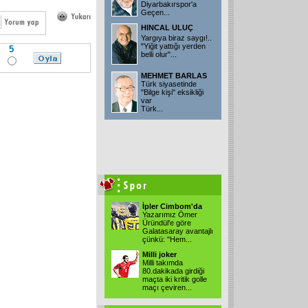
Diyarbakırspor'a
Geçen...
HINCAL ULUÇ
Yargıya biraz saygı!..
"Yiğit yattığı yerden
5
belli olur"...
MEHMET BARLAS
Türk siyasetinde
"Bilge kişi" eksikliği
var
Türk...
İpler Cimbom'da
Yazarımız Ömer
Üründül'e göre
Galatasaray avantajlı
çünkü: "Hem...
Milli joker
Milli takımda
80.dakikada girdiği
maçta iki kritik golle
maçı çeviren...