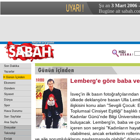
Şu an
3 Mart 2006 
Bugüne ait sabah.com
Son Dakika
Yazarlar
»
Günün İçinden
Lemberg'e göre baba v
Ekonomi
Gündem
İsveç'in ilk basın fotoğrafçılarından
Siyaset
ülkede deklanşöre basan Ulla Lem
Dünya
ilişkisini konu alan "Sevgili Çocuk: 
Spor
Toplumsal Cinsiyet Eşitliği" başlıkl
Hava Durumu
Kadınlar Günü'nde Bilgi Üniversitesi
Sarı Sayfalar
buluşacak. Lemberg'in, baba ve çoc
Ana Sayfa
içeren son sergisi "Kadınların hayat
Dosyalar
olabilmesi, ancak erkeklerin rolleri
Teknoloji
ve aile sorumluluklarını paylaşmasıyla olabilir" düşü
Emlak