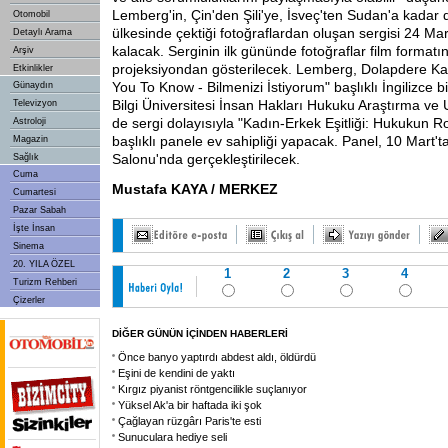
Lemberg'in, Çin'den Şili'ye, İsveç'ten Sudan'a kadar
Otomobil
ülkesinde çektiği fotoğraflardan oluşan sergisi 24 Mar
Detaylı Arama
kalacak. Serginin ilk gününde fotoğraflar film formatın
Arşiv
projeksiyondan gösterilecek. Lemberg, Dolapdere K
Etkinlikler
You To Know - Bilmenizi İstiyorum" başlıklı İngilizce 
Günaydın
Bilgi Üniversitesi İnsan Hakları Hukuku Araştırma v
Televizyon
de sergi dolayısıyla "Kadın-Erkek Eşitliği: Hukukun Ro
Astroloji
başlıklı panele ev sahipliği yapacak. Panel, 10 Mart
Magazin
Salonu'nda gerçekleştirilecek.
Sağlık
Cuma
Mustafa KAYA / MERKEZ
Cumartesi
Pazar Sabah
İşte İnsan
Sinema
20. YILA ÖZEL
1
2
3
4
Turizm Rehberi
Çizerler
DİĞER GÜNÜN İÇİNDEN HABERLERİ
Önce banyo yaptırdı abdest aldı, öldürdü
Eşini de kendini de yaktı
Kırgız piyanist röntgencilikle suçlanıyor
Yüksel Ak'a bir haftada iki şok
Çağlayan rüzgârı Paris'te esti
Sunuculara hediye seli