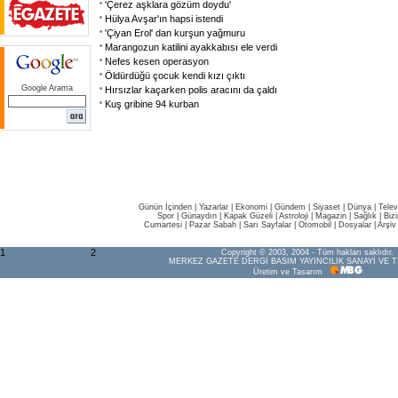
'Çerez aşklara gözüm doydu'
Hülya Avşar'ın hapsi istendi
'Çiyan Erol' dan kurşun yağmuru
Marangozun katilini ayakkabısı ele verdi
Nefes kesen operasyon
Öldürdüğü çocuk kendi kızı çıktı
Google Arama
Hırsızlar kaçarken polis aracını da çaldı
Kuş gribine 94 kurban
Günün İçinden
|
Yazarlar
|
Ekonomi
|
Gündem
|
Siyaset
|
Dünya |
Telev
Spor
|
Günaydın
|
Kapak Güzeli
|
Astroloji
|
Magazin
|
Sağlık
|
Biz
Cumartesi
|
Pazar Sabah
|
Sarı Sayfalar
|
Otomobil
|
Dosyalar
|
Arşiv
1
2
Copyright © 2003, 2004 - Tüm hakları saklıdır.
MERKEZ GAZETE DERGİ BASIM YAYINCILIK SANAYİ VE T
Üretim ve Tasarım