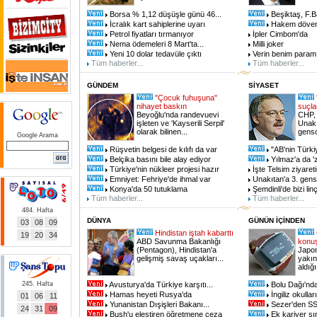
Borsa % 1,12 düşüşle günü 46...
Beşiktaş, F.B
İcralık kart sahiplerine uyarı
Hakem döven 
Petrol fiyatları tırmanıyor
İpler Cimbom'da
Nema ödemeleri 8 Mart'ta...
Milli joker
Yeni 10 dolar tedavüle çıktı
Verin benim param
Tüm haberler...
Tüm haberler...
GÜNDEM
SİYASET
"Çocuk fuhuşuna"
nihayet baskın
suçl
Beyoğlu'nda randevuevi
CHP, 
işleten ve 'Kayserili Serpil'
Unakı
olarak bilinen...
genso
Google Arama
Rüşvetin belgesi de kılıfı da var
"AB'nin Türkiy
Belçika basını bile alay ediyor
Yılmaz'a da '
Türkiye'nin nükleer projesi hazır
İşte Telsim ziyareti
Emniyet: Fehriye'de ihmal var
Unakıtan'a 3. gen
Konya'da 50 tutuklama
Şemdinli'de bizi lin
Tüm haberler...
Tüm haberler...
484. Hafta
DÜNYA
GÜNÜN İÇİNDEN
03
08
09
Hindistan iştah kabarttı
19
20
34
ABD Savunma Bakanlığı
konu
(Pentagon), Hindistan'a
Japon
gelişmiş savaş uçakları...
yakın
aldığı
245. Hafta
Avusturya'da Türkiye karşıtı...
Bolu Dağı'nda 
Hamas heyeti Rusya'da
İngiliz okulla
01
06
11
Yunanistan Dışişleri Bakanı...
Sezer'den SS
24
31
09
Bush'u eleştiren öğretmene ceza
Ek kariyer sı