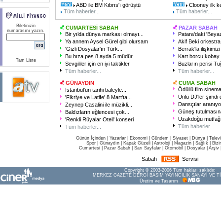
ABD ile BM Kıbrıs'ı görüştü
Clooney ilk k
Tüm haberler...
Tüm haberler...
Biletinizin
CUMARTESİ SABAH
PAZAR SABAH
numarasını yazın.
Bir yılda dünya markası olmayı...
Patara'daki 'Beyaz
Ya annem Aysel Gürel gibi olursam
Akif Beki orkestra 
'Gizli Dosyalar'ın Türk...
Berrak'la ilişkimizi 
Bu hıza pes 8 ayda 5 müdür
Kart borcu kobay 
Tam Liste
Sevgililer için en iyi taktikler
Buzların perisi T
Tüm haberler...
Tüm haberler...
GÜNAYDIN
CUMA SABAH
Ödüllü film sinem
İstanbul'un tarihi baleyle...
Ünlü DJ'ler şimdi 
'Fikriye ve Latife' 8 Mart'ta...
Dansçılar aranıyo
Zeynep Casalini ile müzikli...
Güneş tutulmasına
Baldızların eğlencesi çok...
Uzakdoğu mutfağı
'Renkli Rüyalar Oteli' konseri
Tüm haberler...
Tüm haberler...
Günün İçinden
|
Yazarlar
|
Ekonomi
|
Gündem
|
Siyaset
|
Dünya |
Telev
Spor
|
Günaydın
|
Kapak Güzeli
|
Astroloji
|
Magazin
|
Sağlık
|
Bizi
Cumartesi
|
Pazar Sabah
|
Sarı Sayfalar
|
Otomobil
|
Dosyalar
|
Arşiv
Sabah
Servisi
Copyright © 2003-2006 Tüm hakları saklıdır.
MERKEZ GAZETE DERGİ BASIM YAYINCILIK SANAYİ VE Tİ
Üretim ve Tasarım