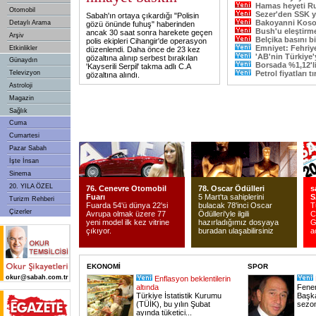
Hamas heyeti R
Otomobil
Sezer'den SSK 
Sabah'ın ortaya çıkardığı "Polisin
Bakoyanni Koso
Detaylı Arama
gözü önünde fuhuş" haberinden
Bush'u eleştirm
ancak 30 saat sonra harekete geçen
Arşiv
Belçika basını bi
polis ekipleri Cihangir'de operasyon
Emniyet: Fehriy
Etkinlikler
düzenlendi. Daha önce de 23 kez
'AB'nin Türkiye'y
gözaltına alınıp serbest bırakılan
Günaydın
Borsada %1,12'l
'Kayserili Serpil' takma adlı C.A
Televizyon
Petrol fiyatları 
gözaltına alındı.
Astroloji
Magazin
Sağlık
Cuma
Cumartesi
Pazar Sabah
İşte İnsan
Sinema
20. YILA ÖZEL
76. Cenevre Otomobil
78. Oscar Ödülleri
s
Fuarı
5 Mart'ta sahiplerini
S
Turizm Rehberi
Fuarda 54'ü dünya 22'si
bulacak 78'inci Oscar
T
Çizerler
Avrupa olmak üzere 77
Ödülleri'yle ilgili
C
yeni model ilk kez vitrine
hazırladığımız dosyaya
G
çıkıyor.
buradan ulaşabilirsiniz
a
EKONOMİ
SPOR
okur@sabah.com.tr
Enflasyon beklentilerin
altında
Fener
Türkiye İstatistik Kurumu
Başka
(TÜİK), bu yılın Şubat
sezon
ayında tüketici...