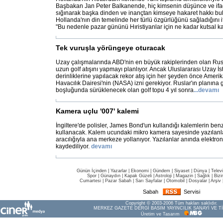
Başbakan Jan Peter Balkanende, hiç kimsenin düşünce ve if
sığınarak başka dinden ve inançtan kimseye hakaret hakkı bu
Hollanda'nın din temelinde her türlü özgürlüğünü sağladığını
"Bu nedenle pazar gününü Hıristiyanlar için ne kadar kutsal k
Tek vuruşla yörüngeye oturacak
Uzay çalışmalarında ABD'nin en büyük rakiplerinden olan Rus
uzun golf atışını yapmayı planlıyor. Ancak Uluslararası Uzay 
derinliklerine yapılacak rekor atış için her şeyden önce Amer
Havacılık Dairesi'nin (NASA) izni gerekiyor. Ruslar'ın planına
boşluğunda sürüklenecek olan golf topu 4 yıl sonra
...
devamı
Kamera uçlu '007' kalemi
İngiltere'de polisler, James Bond'un kullandığı kalemlerin ben
kullanacak. Kalem ucundaki mikro kamera sayesinde yazılanla
aracılığıyla ana merkeze yollanıyor. Yazılanlar anında elektro
kaydediliyor.
devamı
Günün İçinden
|
Yazarlar
|
Ekonomi
|
Gündem
|
Siyaset
|
Dünya |
Telev
Spor
|
Günaydın
|
Kapak Güzeli
|
Astroloji
|
Magazin
|
Sağlık
|
Bizi
Cumartesi
|
Pazar Sabah
|
Sarı Sayfalar
|
Otomobil
|
Dosyalar
|
Arşiv
Sabah
Servisi
Copyright © 2003-2006 Tüm hakları saklıdır.
MERKEZ GAZETE DERGİ BASIM YAYINCILIK SANAYİ VE Tİ
Üretim ve Tasarım