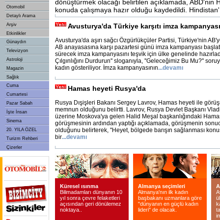
dönüştürmek olacağı belirtilen açıklamada, ABD'nin H
Otomobil
konuda çalışmaya hazır olduğu kaydedildi. Hindistan'
Detaylı Arama
Arşiv
Avusturya'da Türkiye karşıtı imza kampanyas
Etkinlikler
Avusturya'da aşırı sağcı Özgürlükçüler Partisi, Türkiye'nin AB'
Günaydın
AB anayasasına karşı pazartesi günü imza kampanyası başlatıyo
Televizyon
sürecek imza kampanyasını teşvik için ülke genelinde hazırlad
Astroloji
Çılgınlığını Durdurun'' sloganıyla, ''Geleceğimiz Bu Mu?'' soruyl
kadın gösteriliyor. İmza kampanyasının
...
devamı
Magazin
Sağlık
Cuma
Hamas heyeti Rusya'da
Cumartesi
Rusya Dışişleri Bakanı Sergey Lavrov, Hamas heyeti ile gör
Pazar Sabah
memnun olduğunu belirtti. Lavrov, Rusya Devlet Başkanı Vladim
İşte İnsan
üzerine Moskova'ya gelen Halid Meşal başkanlığındaki Hamas
Sinema
görüşmesinin ardından yaptığı açıklamada, görüşmenin so
olduğunu belirterek, ''Heyet, bölgede barışın sağlanması ko
20. YILA ÖZEL
bir
...
devamı
Turizm Rehberi
Çizerler
Küresel ısınma
Almanya seçimleri
A
Bilimadamları dünyanın 10
Almanya'nın ilk kadın
A
yıl sonra çevre felaketleri
başbakanı uzmanlara göre
ü
açısından geri dönülemez
"dünyanın en güçlü kadın
k
noktaya..
lideri" de olacak.
t
i