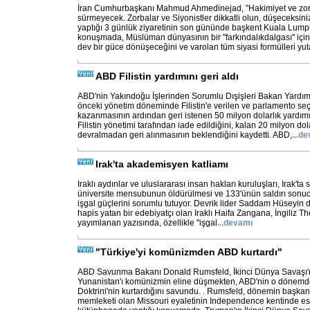
İran Cumhurbaşkanı Mahmud Ahmedinejad, ''Hakimiyet ve zor
sürmeyecek. Zorbalar ve Siyonistler dikkatli olun, düşeceksiniz
yaptığı 3 günlük ziyaretinin son gününde başkent Kuala Lumpur
konuşmada, Müslüman dünyasının bir ''farkındalıkdalgası'' için
dev bir güce dönüşeceğini ve varolan tüm siyasi formülleri yu
ABD Filistin yardımını geri aldı
ABD'nin Yakındoğu İşlerinden Sorumlu Dışişleri Bakan Yardımc
önceki yönetim döneminde Filistin'e verilen ve parlamento se
kazanmasının ardından geri istenen 50 milyon dolarlık yardımı
Filistin yönetimi tarafından iade edildiğini, kalan 20 milyon d
devralmadan geri alınmasının beklendiğini kaydetti. ABD,
...
de
Irak'ta akademisyen katliamı
Iraklı aydınlar ve uluslararası insan hakları kuruluşları, Irak't
üniversite mensubunun öldürülmesi ve 133'ünün saldırı son
işgal güçlerini sorumlu tutuyor. Devrik lider Saddam Hüseyin
hapis yatan bir edebiyatçı olan Iraklı Haifa Zangana, İngiliz 
yayımlanan yazısında, özellikle ''işgal
...
devamı
"Türkiye'yi komünizmden ABD kurtardı"
ABD Savunma Bakanı Donald Rumsfeld, İkinci Dünya Savaşı'n
Yunanistan'ı komünizmin eline düşmekten, ABD'nin o dönemd
Doktrini'nin kurtardığını savundu. . Rumsfeld, dönemin başkan
memleketi olan Missouri eyaletinin Independence kentinde es