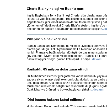
Cherie Blair yine eşi ve Bush'a çattı
İngiliz Başbakanı Tony Blair'in eşi Cherie, dün uluslararası 
House'da yaptığı konuşmada "Batılı ülkeler, şüphelilere işken
engellenmesi gibi temel insan haklarını, teröre karşı savaş b
çiğnememeli" dedi. Avukat Cherie Blair'in sözleri, İngiltere'de 
belirlenen bir hapiste tutulanların bırakılmasına karşı çıkan
...
d
Villepin'in sinek korkusu
Fransa Başbakanı Dominique de Villepin sivrisineklerin yaydığ
olarak görüldüğü Hint Okyanusu'ndaki La Reunion adasında bi
ısırıldı. Fransa'ya bağlı adadan dönüşünde basın mensupların
şey yolunda. İyiyim" dedi. Villepin'in doktoru, Fransız Le Figa
hastalık taşıyor olsaydı çoktan kötüleşirdi. Endişe
...
devamı
Karikatür, 65 milyon dolar zarar ettirdi
Hz Muhammed'i terörist gibi gösteren karikatürlerin ilk yayım
sadece siyasi olarak değil ekonomik olarak da krizden darbe 
ünlü gıda firması Arla foods, krizin patlak vermesinden sonra ö
Müslüman ülkelerdeki satışlarının rekor hızla düştüğünü açıkl
Ocak itibariyle ürünlerine boykot başlayan şirketin
...
devamı
'Dini inanca hakaret kabul edilemez'
Hollanda'nın Rotterdam kentinde Türk toplumu temsilcileriyle