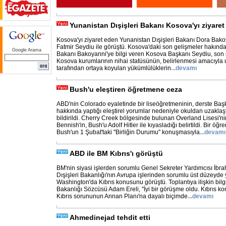
Yunanistan Dışişleri Bakanı Kosova'yı ziyaret 
Kosova'yı ziyaret eden Yunanistan Dışişleri Bakanı Dora Bak
Fatmir Seydiu ile görüştü. Kosova'daki son gelişmeler hakında
Google Arama
Bakanı Bakoyanni'ye bilgi veren Kosova Başkanı Seydiu, son 
Kosova kurumlarının nihai statüsünün, belirlenmesi amacıyla u
tarafından ortaya koyulan yükümlülüklerin
...
devamı
Bush'u eleştiren öğretmene ceza
ABD'nin Colorado eyaletinde bir liseöğretmeninin, derste B
hakkında yaptığı eleştirel yorumlar nedeniyle okuldan uzaklaşt
bildirildi. Cherry Creek bölgesinde bulunan Overland Lisesi'
Bennish'in, Bush'u Adolf Hitler ile kıyasladığı belirtildi. Bir öğr
Bush'un 1 Şubat'taki ''Birliğin Durumu'' konuşmasıyla
...
devamı
ABD ile BM Kıbrıs'ı görüştü
BM'nin siyasi işlerden sorumlu Genel Sekreter Yardımcısı İb
Dışişleri Bakanlığı'nın Avrupa işlerinden sorumlu üst düzeyde y
Washington'da Kıbrıs konusunu görüştü. Toplantıya ilişkin bilg
Bakanlığı Sözcüsü Adam Ereli, ''İyi bir görüşme oldu. Kıbrıs kon
Kıbrıs sorununun Annan Planı'na dayalı biçimde
...
devamı
Ahmedinejad tehdit etti