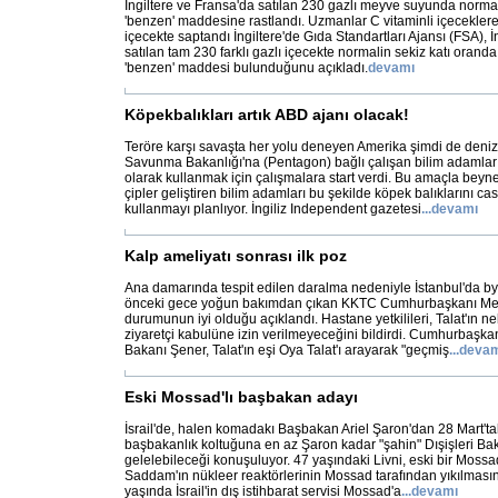
İngiltere ve Fransa'da satılan 230 gazlı meyve suyunda normal
'benzen' maddesine rastlandı. Uzmanlar C vitaminli içeceklere
içecekte saptandı İngiltere'de Gıda Standartları Ajansı (FSA), İ
satılan tam 230 farklı gazlı içecekte normalin sekiz katı orand
'benzen' maddesi bulunduğunu açıkladı.
devamı
Köpekbalıkları artık ABD ajanı olacak!
Teröre karşı savaşta her yolu deneyen Amerika şimdi de deniz
Savunma Bakanlığı'na (Pentagon) bağlı çalışan bilim adamları 
olarak kullanmak için çalışmalara start verdi. Bu amaçla beyne 
çipler geliştiren bilim adamları bu şekilde köpek balıklarını ca
kullanmayı planlıyor. İngiliz Independent gazetesi
...
devamı
Kalp ameliyatı sonrası ilk poz
Ana damarında tespit edilen daralma nedeniyle İstanbul'da by
önceki gece yoğun bakımdan çıkan KKTC Cumhurbaşkanı Mehme
durumunun iyi olduğu açıklandı. Hastane yetkilileri, Talat'ın
ziyaretçi kabulüne izin verilmeyeceğini bildirdi. Cumhurbaşkan
Bakanı Şener, Talat'ın eşi Oya Talat'ı arayarak "geçmiş
...
devam
Eski Mossad'lı başbakan adayı
İsrail'de, halen komadakı Başbakan Ariel Şaron'dan 28 Mart't
başbakanlık koltuğuna en az Şaron kadar "şahin" Dışişleri Baka
gelelebileceği konuşuluyor. 47 yaşındaki Livni, eski bir Mossad 
Saddam'ın nükleer reaktörlerinin Mossad tarafından yıkılmasını
yaşında İsrail'in dış istihbarat servisi Mossad'a
...
devamı