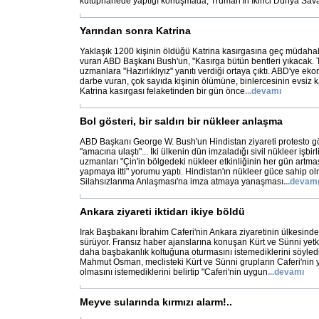
kütüphanede yaptığı konuşmada, Truman'ın İkinci Dünya Sav
Yarından sonra Katrina
Yaklaşık 1200 kişinin öldüğü Katrina kasırgasına geç müdahale 
vuran ABD Başkanı Bush'un, "Kasırga bütün bentleri yıkacak. T
uzmanlara "Hazırlıklıyız" yanıtı verdiği ortaya çıktı. ABD'ye e
darbe vuran, çok sayıda kişinin ölümüne, binlercesinin evsiz 
Katrina kasırgası felaketinden bir gün önce
...
devamı
Bol gösteri, bir saldırı bir nükleer anlaşma
ABD Başkanı George W. Bush'un Hindistan ziyareti protesto gö
"amacına ulaştı"... İki ülkenin dün imzaladığı sivil nükleer işbir
uzmanları "Çin'in bölgedeki nükleer etkinliğinin her gün artm
yapmaya itti" yorumu yaptı. Hindistan'ın nükleer güce sahip 
Silahsızlanma Anlaşması'na imza atmaya yanaşması
...
devam
Ankara ziyareti iktidarı ikiye böldü
Irak Başbakanı İbrahim Caferi'nin Ankara ziyaretinin ülkesinde 
sürüyor. Fransız haber ajanslarına konuşan Kürt ve Sünni yetkili
daha başbakanlık koltuğuna oturmasını istemediklerini söyledi. 
Mahmut Osman, meclisteki Kürt ve Sünni grupların Caferi'nin
olmasını istemediklerini belirtip "Caferi'nin uygun
...
devamı
Meyve sularında kırmızı alarm!..