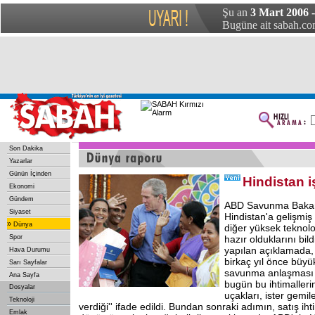
Şu an
3 Mart 2006 
Bugüne ait sabah.com
Son Dakika
Yazarlar
Günün İçinden
Hindistan i
Ekonomi
Gündem
ABD Savunma Bakanl
Siyaset
Hindistan'a gelişmiş
»
Dünya
diğer yüksek teknolo
Spor
hazır olduklarını bil
yapılan açıklamada,
Hava Durumu
birkaç yıl önce büyü
Sarı Sayfalar
savunma anlaşması i
Ana Sayfa
bugün bu ihtimalleri
Dosyalar
uçakları, ister gemi
Teknoloji
verdiği'' ifade edildi. Bundan sonraki adımın, satış iht
Emlak