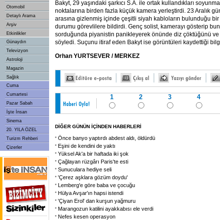
Bakyt, 29 yaşındaki şarkıcı S.A. ile ortak kullandıkları soyunma
Otomobil
noktalarına birden fazla küçük kamera yerleştirdi. 23 Aralık g
Detaylı Arama
arasına gizlenmiş içinde çeşitli siyah kabloların bulunduğu bir
Arşiv
durumu görevlilere bildirdi. Genç solist, kamerayı gösterip b
Etkinlikler
sorduğunda piyanistin panikleyerek önünde diz çöktüğünü ve 'B
söyledi. Suçunu itiraf eden Bakyt ise görüntüleri kaydettiği bilgi
Günaydın
Televizyon
Orhan YURTSEVER / MERKEZ
Astroloji
Magazin
Sağlık
Cuma
Cumartesi
1
2
3
4
Pazar Sabah
İşte İnsan
Sinema
DİĞER GÜNÜN İÇİNDEN HABERLERİ
20. YILA ÖZEL
Önce banyo yaptırdı abdest aldı, öldürdü
Turizm Rehberi
Eşini de kendini de yaktı
Çizerler
Yüksel Ak'a bir haftada iki şok
Çağlayan rüzgârı Paris'te esti
Sunuculara hediye seli
'Çerez aşklara gözüm doydu'
Lemberg'e göre baba ve çocuğu
Hülya Avşar'ın hapsi istendi
'Çiyan Erol' dan kurşun yağmuru
Marangozun katilini ayakkabısı ele verdi
Nefes kesen operasyon