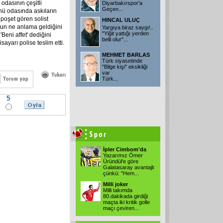
 odasının çeşitli
Diyarbakırspor'a
Geçen...
ünü odasında askıların
 poşet gören solist
HINCAL ULUÇ
unun ne anlama geldiğini
Yargıya biraz saygı!..
"Yiğit yattığı yerden
eni affet' dediğini
belli olur"...
sayarı polise teslim etti.
MEHMET BARLAS
Türk siyasetinde
"Bilge kişi" eksikliği
var
Türk...
5
İpler Cimbom'da
Yazarımız Ömer
Üründül'e göre
Galatasaray avantajlı
çünkü: "Hem...
Milli joker
Milli takımda
80.dakikada girdiği
maçta iki kritik golle
maçı çeviren...