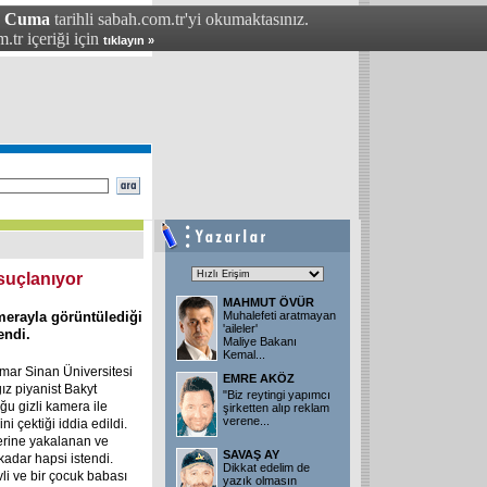
- Cuma
tarihli sabah.com.tr'yi okumaktasınız.
.tr içeriği için
tıklayın »
 suçlanıyor
MAHMUT ÖVÜR
amerayla görüntülediği
Muhalefeti aratmayan
'aileler'
endi.
Maliye Bakanı
Kemal...
mar Sinan Üniversitesi
EMRE AKÖZ
ız piyanist Bakyt
"Biz reytingi yapımcı
 gizli kamera ile
şirketten alıp reklam
verene...
ni çektiği iddia edildi.
zerine yakalanan ve
SAVAŞ AY
 kadar hapsi istendi.
Dikkat edelim de
vli ve bir çocuk babası
yazık olmasın