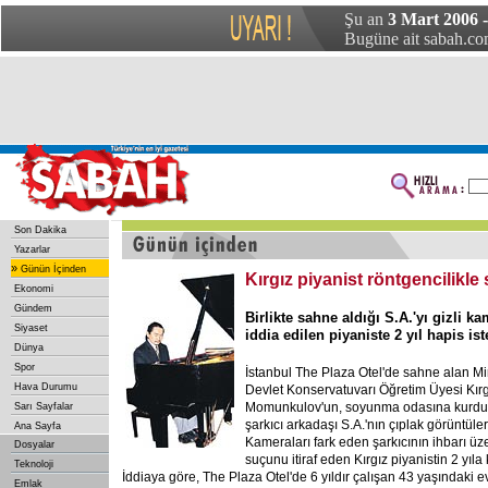
Şu an
3 Mart 2006 
Bugüne ait sabah.com
Son Dakika
Yazarlar
»
Günün İçinden
Kırgız piyanist röntgencilikle
Ekonomi
Gündem
Birlikte sahne aldığı S.A.'yı gizli k
Siyaset
iddia edilen piyaniste 2 yıl hapis ist
Dünya
Spor
İstanbul The Plaza Otel'de sahne alan Mi
Hava Durumu
Devlet Konservatuvarı Öğretim Üyesi Kırg
Momunkulov'un, soyunma odasına kurduğu
Sarı Sayfalar
şarkıcı arkadaşı S.A.'nın çıplak görüntüleri
Ana Sayfa
Kameraları fark eden şarkıcının ihbarı ü
Dosyalar
suçunu itiraf eden Kırgız piyanistin 2 yıla
Teknoloji
İddiaya göre, The Plaza Otel'de 6 yıldır çalışan 43 yaşındaki e
Emlak