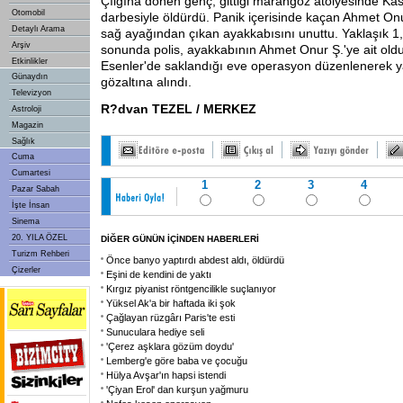
Çılgına dönen genç, gittiği marangoz atölyesinde Ka
Otomobil
darbesiyle öldürdü. Panik içerisinde kaçan Ahmet Onu
Detaylı Arama
sağ ayağından çıkan ayakkabısını unuttu. Yaklaşık 1
Arşiv
sonunda polis, ayakkabının Ahmet Onur Ş.'ye ait oldu
Etkinlikler
Esenler'de saklandığı eve operasyon düzenlenerek 
Günaydın
gözaltına alındı.
Televizyon
R?dvan TEZEL / MERKEZ
Astroloji
Magazin
Sağlık
Cuma
Cumartesi
1
2
3
4
Pazar Sabah
İşte İnsan
Sinema
20. YILA ÖZEL
DİĞER GÜNÜN İÇİNDEN HABERLERİ
Turizm Rehberi
Önce banyo yaptırdı abdest aldı, öldürdü
Çizerler
Eşini de kendini de yaktı
Kırgız piyanist röntgencilikle suçlanıyor
Yüksel Ak'a bir haftada iki şok
Çağlayan rüzgârı Paris'te esti
Sunuculara hediye seli
'Çerez aşklara gözüm doydu'
Lemberg'e göre baba ve çocuğu
Hülya Avşar'ın hapsi istendi
'Çiyan Erol' dan kurşun yağmuru