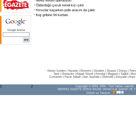
Nefes kesen operasyon
Öldürdüğü çocuk kendi kızı çıktı
Hırsızlar kaçarken polis aracını da çaldı
Kuş gribine 94 kurban
Google Arama
Günün İçinden
|
Yazarlar
|
Ekonomi
|
Gündem
|
Siyaset
|
Dünya |
Telev
Spor
|
Günaydın
|
Kapak Güzeli
|
Astroloji
|
Magazin
|
Sağlık
|
Biz
Cumartesi
|
Pazar Sabah
|
Sarı Sayfalar
|
Otomobil
|
Dosyalar
|
Arşiv
1
2
Copyright © 2003, 2004 - Tüm hakları saklıdır.
MERKEZ GAZETE DERGİ BASIM YAYINCILIK SANAYİ VE T
Üretim ve Tasarım