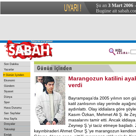
Şu an
3 Mart 2006 
Bugüne ait sabah.com
Son Dakika
Yazarlar
»
Günün İçinden
Marangozun katilini aya
Ekonomi
verdi
Gündem
Siyaset
Dünya
Bayrampaşa'da 2005 yılının son gün
Spor
katil zanlısının olay yerinde ayağı
Hava Durumu
aydınlattı. Olay iddialara göre şöyl
Sarı Sayfalar
Kasım Özkan, Mehmet Ali Ş. ile Zeyn
Ana Sayfa
masalarını tamir etti. Ancak iddia
Dosyalar
Zeynep Ş.'yi taciz etmeye başladı.
Teknoloji
kayınbiraderi Ahmet Onur Ş.'ye marangozun kendisini ta
Emlak