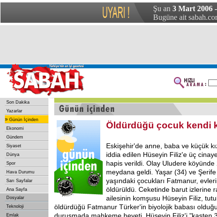
Şu an
3 Mart 2006 
Bugüne ait sabah.com
Son Dakika
Yazarlar
»
Günün İçinden
Öldürdüğü çocuk kendi kı
Ekonomi
Gündem
Eskişehir'de anne, baba ve küçük kı
Siyaset
iddia edilen Hüseyin Filiz'e üç cina
Dünya
hapis verildi. Olay Uludere köyünde
Spor
meydana geldi. Yaşar (34) ve Şerife 
Hava Durumu
yaşındaki çocukları Fatmanur, evleri
Sarı Sayfalar
öldürüldü. Ceketinde barut izlerine 
Ana Sayfa
ailesinin komşusu Hüseyin Filiz, tutukl
Dosyalar
öldürdüğü Fatmanur Türker'in biyolojik babası olduğu
Teknoloji
duruşmada mahkeme heyeti, Hüseyin Filiz'i "kasten 3
Emlak