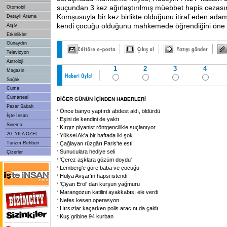
suçundan 3 kez ağırlaştırılmış müebbet hapis cezasın
Otomobil
Komşusuyla bir kez birlikte olduğunu itiraf eden ad
Detaylı Arama
kendi çocuğu olduğunu mahkemede öğrendiğini öne 
Arşiv
Etkinlikler
Günaydın
Televizyon
Astroloji
1
2
3
4
Magazin
Sağlık
Cuma
Cumartesi
DİĞER GÜNÜN İÇİNDEN HABERLERİ
Pazar Sabah
Önce banyo yaptırdı abdest aldı, öldürdü
İşte İnsan
Eşini de kendini de yaktı
Sinema
Kırgız piyanist röntgencilikle suçlanıyor
20. YILA ÖZEL
Yüksel Ak'a bir haftada iki şok
Turizm Rehberi
Çağlayan rüzgârı Paris'te esti
Sunuculara hediye seli
Çizerler
'Çerez aşklara gözüm doydu'
Lemberg'e göre baba ve çocuğu
Hülya Avşar'ın hapsi istendi
'Çiyan Erol' dan kurşun yağmuru
Marangozun katilini ayakkabısı ele verdi
Nefes kesen operasyon
Hırsızlar kaçarken polis aracını da çaldı
Kuş gribine 94 kurban