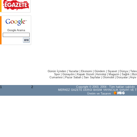
Google Arama
Günün İçinden
|
Yazarlar
|
Ekonomi
|
Gündem
|
Siyaset
|
Dünya |
Telev
Spor
|
Günaydın
|
Kapak Güzeli
|
Astroloji
|
Magazin
|
Sağlık
|
Biz
Cumartesi
|
Pazar Sabah
|
Sarı Sayfalar
|
Otomobil
|
Dosyalar
|
Arşiv
1
2
Copyright © 2003, 2004 - Tüm hakları saklıdır.
MERKEZ GAZETE DERGİ BASIM YAYINCILIK SANAYİ VE T
Üretim ve Tasarım