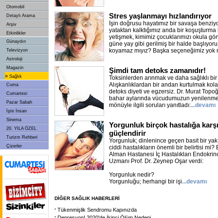
Otomobil
Stres yaşlanmayı hızlandırıyor
Detaylı Arama
İşin doğrusu hayatımız bir savaşa benziy
Arşiv
yataktan kalktığımız anda bir koşuşturma 
Etkinlikler
yetişmek, kimimiz çocuklarımızı okula gön
Günaydın
güne yay gibi gerilmiş bir halde başlıyoru
koyamaz mıyız? Başka seçeneğimiz yok
Televizyon
Astroloji
Magazin
Şimdi tam detoks zamanıdır!
»
Sağlık
Toksinlerden arınmak ve daha sağlıklı bir
Alışkanlıklardan bir andan kurtulmak kolay
Cuma
detoks diyeti ve egzersiz. Dr. Murat Topoğ
Cumartesi
bahar aylarında vücudumuzun yenilenme
Pazar Sabah
mönüyle ilgili soruları yanıtladı:
...devamı
İşte İnsan
Sinema
Yorgunluk birçok hastalığa karşı
20. YILA ÖZEL
güçlendirir
Turizm Rehberi
Yorgunluk; dinlenince geçen basit bir ya
Çizerler
ciddi hastalıkların önemli bir belirtisi mi? 
Alman Hastanesi İç Hastalıkları Endokrin
Uzmanı Prof. Dr. Zeynep Oşar verdi:
Yorgunluk nedir?
Yorgunluğu; herhangi bir işi
...devamı
DİĞER SAĞLIK HABERLERİ
Tükenmişlik Sendromu Kapınızda
Depresyon! 2020'de İkinci Ölüm Nedeni