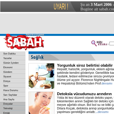
Şu an
3 Mart 2006 
Bugüne ait sabah.com
Son Dakika
Yazarlar
Günün İçinden
Yorgunluk siroz belirtisi olabilir
Ekonomi
Hepatit; halsizlik, yorgunluk, eklem ağrılar
Gündem
şeklinde kendini gösteriyor. Genellikle k
hastalık, tedavi edilmezse siroza çeviriy
Siyaset
ölüme yol açıyor. Florence Nightingale H
Dünya
ve Hepatoloji Bölümü'nden Prof.
devamı
Spor
Hava Durumu
Detoksla vücudunuzu arındırın
Sarı Sayfalar
Yılda iki kez düzenli olarak detoks yapı
Ana Sayfa
toksinlerden arının Sağlıklı bir detoks iç
Dosyalar
meyve ağırlıklı olsun. Bol bol su ve bitki ç
Dilara Koçak, detoksla arınıp yorgunlukta
Teknoloji
yapılması gerektiğini anlattı:
...devamı
Emlak