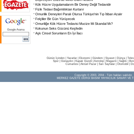
Kök Hücre Uygulamalarım Bir Deney Değil Tedavidir
Fizik Tedavi Bağımlılıktan Kurtarır
Omurilik Deneyleri Paralı Olursa Türkiye'nin Tıp İtibarı Azalır
Felçliler Bir Gün Yürüyecek
Omuriliğe Kök Hücre Tedavisi Mucize Mi Skandal Mı?
Kokunun Seks Gücünü Keşfedin
Google Arama
Aşk Cinsel Sorunların En İyi İlacı
Günün İçinden
|
Yazarlar
|
Ekonomi
|
Gündem
|
Siyaset
|
Dünya |
Telev
Spor
|
Günaydın
|
Kapak Güzeli
|
Astroloji
|
Magazin
|
Sağlık
|
Biz
Cumartesi
|
Aktüel Pazar
|
Sarı Sayfalar
|
Otomobil
|
Do
Copyright © 2003, 2004 - Tüm hakları saklıdır.
MERKEZ GAZETE DERGİ BASIM YAYINCILIK SANAYİ VE T