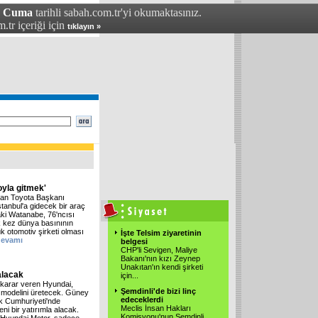
- Cuma
tarihli sabah.com.tr'yi okumaktasınız.
.tr içeriği için
tıklayın »
oyla gitmek'
şan Toyota Başkanı
tanbul'a gidecek bir araç
ki Watanabe, 76'ncısı
k kez dünya basınının
k otomotiv şirketi olması
İşte Telsim ziyaretinin
devamı
belgesi
CHP'li Sevigen, Maliye
Bakanı'nın kızı Zeynep
Unakıtan'ın kendi şirketi
alacak
için...
karar veren Hyundai,
Şemdinli'de bizi linç
x modelini üretecek. Güney
edeceklerdi
ek Cumhuriyeti'nde
Meclis İnsan Hakları
i bir yatırımla alacak.
Komisyonu'nun Şemdinli