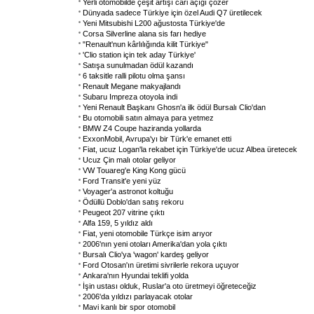
Yerli otomobilde çeşit artışı cari açığı çözer
Dünyada sadece Türkiye için özel Audi Q7 üretilecek
Yeni Mitsubishi L200 ağustosta Türkiye'de
Corsa Silverline alana sis farı hediye
"Renault'nun kârlılığında kilit Türkiye"
'Clio station için tek aday Türkiye'
Satışa sunulmadan ödül kazandı
6 taksitle ralli pilotu olma şansı
Renault Megane makyajlandı
Subaru Impreza otoyola indi
Yeni Renault Başkanı Ghosn'a ilk ödül Bursalı Clio'dan
Bu otomobili satın almaya para yetmez
BMW Z4 Coupe haziranda yollarda
ExxonMobil, Avrupa'yı bir Türk'e emanet etti
Fiat, ucuz Logan'la rekabet için Türkiye'de ucuz Albea üretecek
Ucuz Çin malı otolar geliyor
VW Touareg'e King Kong gücü
Ford Transit'e yeni yüz
Voyager'a astronot koltuğu
Ödüllü Doblo'dan satış rekoru
Peugeot 207 vitrine çıktı
Alfa 159, 5 yıldız aldı
Fiat, yeni otomobile Türkçe isim arıyor
2006'nın yeni otoları Amerika'dan yola çıktı
Bursalı Clio'ya 'wagon' kardeş geliyor
Ford Otosan'ın üretimi sivrilerle rekora uçuyor
Ankara'nın Hyundai teklifi yolda
İşin ustası olduk, Ruslar'a oto üretmeyi öğreteceğiz
2006'da yıldızı parlayacak otolar
Mavi kanlı bir spor otomobil