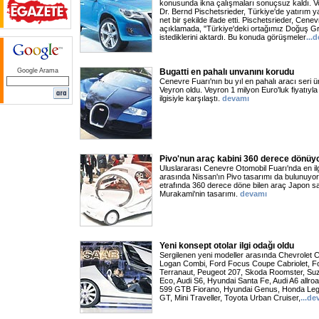
konusunda ikna çalışmaları sonuçsuz kaldı.
Dr. Bernd Pischetsrieder, Türkiye'de yatırım 
net bir şekilde ifade etti. Pischetsrieder, Cene
açıklamada, "Türkiye'deki ortağımız Doğuş G
istediklerini aktardı. Bu konuda görüşmeler
...
d
Google Arama
Bugatti en pahalı unvanını korudu
Cenevre Fuarı'nın bu yıl en pahalı aracı seri 
Veyron oldu. Veyron 1 milyon Euro'luk fiyatıyl
ilgisiyle karşılaştı.
devamı
Pivo'nun araç kabini 360 derece dönüy
Uluslararası Cenevre Otomobil Fuarı'nda en il
arasında Nissan'ın Pivo tasarımı da bulunuyor
etrafında 360 derece döne bilen araç Japon s
Murakami'nin tasarımı.
devamı
Yeni konsept otolar ilgi odağı oldu
Sergilenen yeni modeller arasında Chevrolet C
Logan Combi, Ford Focus Coupe Cabriolet, F
Terranaut, Peugeot 207, Skoda Roomster, Su
Eco, Audi S6, Hyundai Santa Fe, Audi A6 allro
599 GTB Fiorano, Hyundai Genus, Honda Lege
GT, Mini Traveller, Toyota Urban Cruiser,
...
de