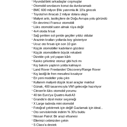
Hyundai'deki arkadaşlar coşmuşlar
Otomobil sevdasını konut da durduramadı
BMC 600 milyon $'lık yatırımla ilk 10'a girecek
Toyota'nın ihracatı 2 milyar dolara ulaştı
Maliyet arttı, lastikçilere de Doğu Avrupa yolu göründü
En devrimci Fransız otomobili
Lüks otomobil satın almak rüya değil
4x4 otoda fırsat
Sağ şeritten sol şeride geçtiler yıldız oldular
Arazinin kralları yollarda boy gösteriyor
Ucuz oto fırsatı için son 10 gün
Küçük otomobiller kadınların gözdesi
Küçük otomobillerin büyük rekabeti
Dizelde çok yol yapan kârlı
Kasko şirketiniz otonuz gibi hızlı mı
Kış bakımı yaptırın yolda kalmayın
Land Rover Freelander/ Discovery/Range Rover
Kış lastiği ile fren mesafesi kısalıyor
En yeni modeller yola çıktı
Kullanım maliyeti düşük ticari araçlar makbul
Günak, 400 tasarımcıyla VW'i geleceğe hazırlıyor
Citroen'in lüks otomobil yorumu
40 bin Euro'ya Quattro Audi A3
Grandis'e dizel motor seçeneği
X Large tadında mini otomobil
Fotoğraf çektirmek için değil! Gazlamak için ideal...
Oto servislerinde indirim % 30'u buldu
Nissan Patrol: Bir arazi efsanesi
Ellerinizi cebinizden çekin
S Class'a destek