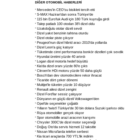
DİĞER OTOMOBİL HABERLERİ
Mercedes'in CEO'su bisikleti tercih etti
S-MAX Haziran'dan sonra Türkiye'de
115 bin Euro'luk Audi için 180 Türk kuyruğa girdi
Talep patladı 100 otodan 38'i dizel oldu
Uzakdoğulu otolar dizeli sevdi
Dizel yakıt benzinin tahtına oturdu
Dizel otolar piste çıkıyor
Peugeot'nun dizel hibrid aracı 2010'da yollarda
Dizel Leon'a güç katıyor
Tüketimde cimri performansta bonkör dizelleri çok sevdik
Hyundai üretimi yüzde 40 artırdı
Logan dizel motorla hedef büyüttü
Kia'da dizel oranı yüzde 80'e çıktı
Citroen'in HDi motoru yüzde 50 daha güçlü
Bosch'dan dev otomotivcilere rekor ihracat
Ticaride dört çeker dönemi
Multijet'le tüketim yüzde 10 düşüyor
Renault ailesi dizel zengini
Dizel Ford'lar sessiz çalışıyor
Dünyanın en güçlü dizeli Volkswagen'den
Opel'de seçenekler çoğaldı
Yılların 'twist'i Türkiye'de 30 bin dolara Suzuki şarkısı oldu
Rüya otomobiller gerçek oluyor
Spor otomobille arazi aracının karışımı
Chrysler 300C'de dizel motor seçeneği
Doğuş Oto'da servis hizmeti 12 taksitle
Nissan Micra'larda telefon serbest
Kia ticari araçlarda 700 YTL'lik indirim