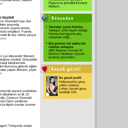
an Hyundai Motor, sadece
Raporu'na Şemdinli Emniyet
mı
Müdürü...
e başladı
vre Otomobil Fuarı dün
ihleri arasında
Yarından sonra Katrina
severin ziyaret etmesi
Yaklaşık 1200 kişinin öldüğü
ününü sergiliyor. Fuarda
Katrina kasırgasına geç
del ilk kez vitrine çıkıyor.
müdahale ettiği...
vamı
Bol gösteri, bir saldırı bir
nükleer anlaşma
ABD Başkanı George W.
Bush'un Hindistan ziyareti
nı Luc Alexander Menard,
protesto gösterileri...
lduğunu söyledi. Dünyadaki
enault fabrikasında
eri Bursa'ya giderek eğitim
amalar yapan Menard, şöyle
mı
En güzel profil
Hollywood'un genç
yıldızı Lindsey
Lohan, önceki gece
Türkiye'de pazara sundukları
katıldığı GM...
 olduklarını ve ilk 10
tavilla, Cenevre Otomobil
rda Fiat'ın yenilenen
'ya ilişkin sorular üzerine
en'i Türkiye'de üretim