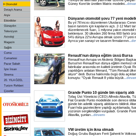
Türkiye'de alternatif yatırımlar üzerine çalış
Güney Kore'de üretilen Matrix modelini
...
deva
»
Otomobil
Detaylı Arama
Arşiv
Dünyanın otomobil şovu 77 yeni modell
Etkinlikler
Bu yıl 76'ıncısı düzenlenen Uluslararası Cene
Günaydın
basın tanıtımı için kapılarını açtı. 2-12 Mart tar
düzenlenecek fuarı, 1 milyona yakın otomobil 
Televizyon
bekleniyor. 30 ülkeden 260 firma 900 farklı ür
Astroloji
54'ü dünya 22'si Avrupa olmak üzere 77 yeni mo
Ayrıca yan sanayi ve tasarım firmalarının
...
de
Magazin
Sağlık
Cuma
Renault'nun dünya eğitim üssü Bursa
Cumartesi
Renault'nun Avrupa ve Akdeniz Bölgesi Başka
Bursa'nın Renault'nun dünya eğitim merkezi o
Pazar Sabah
fabrikalar arasında en kaliteli üretimin Oyak R
İşte İnsan
yapıldığını anlatan Menard, "Tüm Renault ülkel
alıyor" dedi. Bursa hakkında övgü dolu açıkl
Sinema
konuştu: "Oyak Renault 8 yılda büyük
...
deva
20. YILA ÖZEL
Turizm Rehberi
Çizerler
Grande Punto 10 günde bin sipariş aldı
Tofaş Üst Yöneticisi (CEO) Alfredo Altavilla, 
Fiat Grande Punto modelinde son derece iddialı
günde bin adetlik sipariş aldıklarını bildirdi. Al
Fuarı'nda gazetecilere yaptığı açıklamada, fua
yüzünün sergilendiğini vurguladı. Grande Punto
Altavilla, şunları
...
devamı
VW üretim için ikna olmadı
Doğuş Grubu Başkanı Ferit Şahenk'in Volkswag