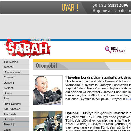
Şu an
3 Mart 2006 
Bugüne ait sabah.com
Son Dakika
Yazarlar
Günün İçinden
'Hayalim Londra'dan İstanbul'a tek dep
Ekonomi
Uluslararası basına ilk defa Cenevre'de konu
Gündem
Watanabe, "Hayalim tek depoyla Londra'dan İs
Siyaset
yapmak" dedi. Toyota'nın yeni Başkanı Katsua
düzenlenen Uluslararası Cenevre Fuarı'nda il
Dünya
karşısına çıktı. 2006 yılında dünyanın en büyü
Spor
beklenen Toyota'nın Avrupa'daki vizyonunu
...
Hava Durumu
Sarı Sayfalar
Hyundai, Türkiye'nin gönlünü Matrix'le 
Ana Sayfa
Dev yatırımını Çek Cumhuriyeti'nde yapmaya 
Dosyalar
Türkiye'de 100 milyon dolarlık yatırımla Matri
Koreli Hyundai, 1.2 milyar Euro'luk yatırımı Ç
Teknoloji
yapmaya karar verirken Türkiye'nin gönlünü yen
Emlak