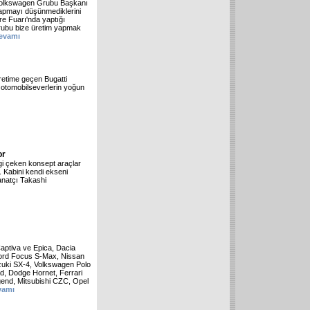
 Volkswagen Grubu Başkanı
yapmayı düşünmediklerini
vre Fuarı'nda yaptığı
rubu bize üretim yapmak
evamı
üretime geçen Bugatti
a otomobilseverlerin yoğun
or
gi çeken konsept araçlar
. Kabini kendi ekseni
anatçı Takashi
aptiva ve Epica, Dacia
ord Focus S-Max, Nissan
zuki SX-4, Volkswagen Polo
ad, Dodge Hornet, Ferrari
nd, Mitsubishi CZC, Opel
vamı