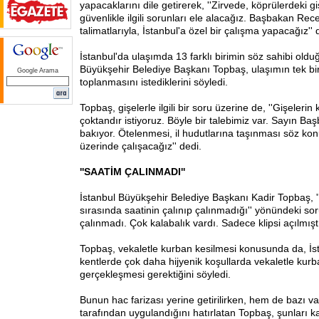
yapacaklarını dile getirerek, ''Zirvede, köprülerdeki giş
güvenlikle ilgili sorunları ele alacağız. Başbakan Re
talimatlarıyla, İstanbul'a özel bir çalışma yapacağız''
İstanbul'da ulaşımda 13 farklı birimin söz sahibi old
Büyükşehir Belediye Başkanı Topbaş, ulaşımın tek bir
Google Arama
toplanmasını istediklerini söyledi.
Topbaş, gişelerle ilgili bir soru üzerine de, ''Gişelerin 
çoktandır istiyoruz. Böyle bir talebimiz var. Sayın B
bakıyor. Ötelenmesi, il hudutlarına taşınması söz kon
üzerinde çalışacağız'' dedi.
''SAATİM ÇALINMADI''
İstanbul Büyükşehir Belediye Başkanı Kadir Topbaş, ''
sırasında saatinin çalınıp çalınmadığı'' yönündeki soru
çalınmadı. Çok kalabalık vardı. Sadece klipsi açılmıştı
Topbaş, vekaletle kurban kesilmesi konusunda da, İs
kentlerde çok daha hijyenik koşullarda vekaletle kurb
gerçekleşmesi gerektiğini söyledi.
Bunun hac farizası yerine getirilirken, hem de bazı va
tarafından uygulandığını hatırlatan Topbaş, şunları ka