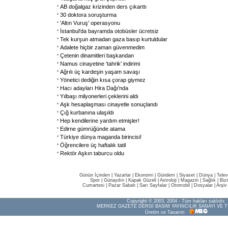
AB doğalgaz krizinden ders çıkarttı
30 doktora soruşturma
'Altın Vuruş' operasyonu
İstanbul'da bayramda otobüsler ücretsiz
Tek kurşun atmadan gaza basıp kurtuldular
Adalete hiçbir zaman güvenmedim
Çetenin dinamitleri başkandan
Namus cinayetine 'tahrik' indirimi
Ağrılı üç kardeşin yaşam savaşı
Yönetici dediğin kısa çorap giymez
Hacı adayları Hira Dağı'nda
Yılbaşı milyonerleri çeklerini aldı
Aşk hesaplaşması cinayetle sonuçlandı
Çığ kurbanına ulaşıldı
Hep kendilerine yardım etmişler!
Edirne gümrüğünde atama
Türkiye dünya maganda birincisi!
Öğrencilere üç haftalık tatil
Rektör Aşkın taburcu oldu
Günün İçinden
|
Yazarlar
|
Ekonomi
|
Gündem
|
Siyaset
|
Dünya |
Telev
Spor
|
Günaydın
|
Kapak Güzeli
|
Astroloji
|
Magazin
|
Sağlık
|
Biz
Cumartesi
|
Pazar Sabah
|
Sarı Sayfalar
|
Otomobil
|
Dosyalar
|
Arşiv
Copyright © 2003, 2004 - Tüm hakları saklıdır.
MERKEZ GAZETE DERGİ BASIM YAYINCILIK SANAYİ VE T
Üretim ve Tasarım