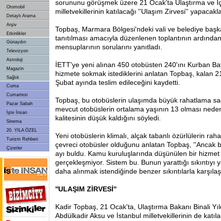
sorununu görüşmek üzere 21 Ocak'ta Ulaştırma ve İçiş
Otomobil
milletvekillerinin katılacağı ''Ulaşım Zirvesi'' yapacaklar
Detaylı Arama
Arşiv
Topbaş, Marmara Bölgesi'ndeki vali ve belediye başk
Etkinlikler
tanıtılması amacıyla düzenlenen toplantının ardında
Günaydın
mensuplarının sorularını yanıtladı.
Televizyon
Astroloji
İETT'ye yeni alınan 450 otobüsten 240'ını Kurban B
Magazin
hizmete sokmak istediklerini anlatan Topbaş, kalan 
Sağlık
Şubat ayında teslim edileceğini
kaydetti.
Cuma
Cumartesi
Topbaş, bu otobüslerin ulaşımda büyük rahatlama sa
Pazar Sabah
mevcut otobüslerin ortalama yaşının 13 olması neden
İşte İnsan
kalitesinin düşük kaldığını söyledi.
Sinema
20. YILA ÖZEL
Yeni otobüslerin klimalı, alçak tabanlı özürlülerin raha
Turizm Rehberi
çevreci otobüsler olduğunu anlatan Topbaş, ''Ancak 
Çizerler
ayı buldu. Kamu kuruluşlarında düşünülen bir hizme
gerçekleşmiyor. Sistem bu. Bunun yarattığı sıkıntıyı 
daha alınmak istendiğinde benzer sıkıntılarla karşılaş
''ULAŞIM ZİRVESİ''
Kadir Topbaş, 21 Ocak'ta, Ulaştırma Bakanı Binali Yıld
Abdülkadir Aksu ve İstanbul milletvekillerinin de katıla