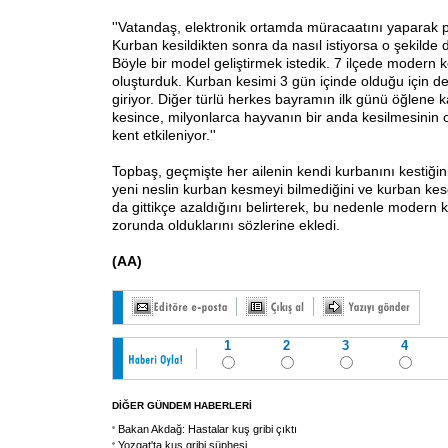
''Vatandaş, elektronik ortamda müracaatını yaparak p
Kurban kesildikten sonra da nasıl istiyorsa o şekilde
Böyle bir model geliştirmek istedik. 7 ilçede modern k
oluşturduk. Kurban kesimi 3 gün içinde olduğu için d
giriyor. Diğer türlü herkes bayramın ilk günü öğlene 
kesince, milyonlarca hayvanın bir anda kesilmesinin
kent etkileniyor.''
Topbaş, geçmişte her ailenin kendi kurbanını kestiğ
yeni neslin kurban kesmeyi bilmediğini ve kurban kes
da gittikçe azaldığını belirterek, bu nedenle modern
zorunda olduklarını sözlerine ekledi.
(AA)
1
2
3
4
DİĞER GÜNDEM HABERLERİ
Bakan Akdağ: Hastalar kuş gribi çıktı
Yozgat'ta kuş gribi şüphesi