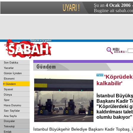
Şu an
4 Ocak 2006 
Bugüne ait sabah.com
Son Dakika
Yazarlar
Günün İçinden
'Köprüdeki
Ekonomi
kalkabilir'
»
Gündem
Siyaset
Dünya
İstanbul Büyükş
Spor
Başkanı Kadir T
Hava Durumu
"Köprülerdeki gi
Sarı Sayfalar
kaldırılması ta
Ana Sayfa
olumlu bakıyor" 
Dosyalar
Teknoloji
İstanbul Büyükşehir Belediye Başkanı Kadir Topbaş, il
Emlak