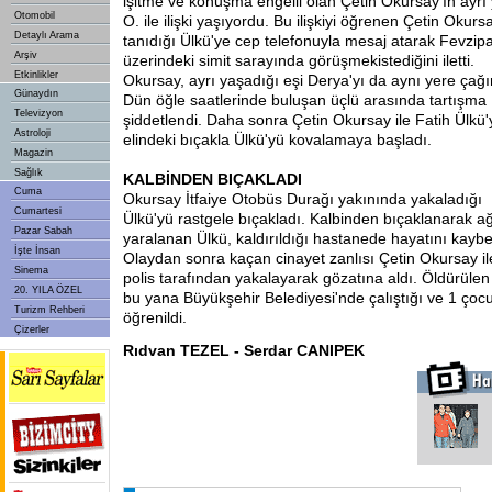
işitme ve konuşma engelli olan Çetin Okursay'ın ayrı
Otomobil
O. ile ilişki yaşıyordu. Bu ilişkiyi öğrenen Çetin Oku
Detaylı Arama
tanıdığı Ülkü'ye cep telefonuyla mesaj atarak Fevzi
Arşiv
üzerindeki simit sarayında görüşmek
istediğini iletti.
Etkinlikler
Okursay, ayrı yaşadığı eşi Derya'yı da aynı yere çağı
Günaydın
Dün öğle saatlerinde buluşan üçlü arasında tartışma
Televizyon
şiddetlendi. Daha sonra Çetin Okursay ile Fatih Ülkü'
Astroloji
elindeki bıçakla Ülkü'yü kovalamaya başladı.
Magazin
Sağlık
KALBİNDEN BIÇAKLADI
Cuma
Okursay İtfaiye Otobüs Durağı yakınında yakaladığı
Cumartesi
Ülkü'yü rastgele bıçakladı. Kalbinden bıçaklanarak ağ
Pazar Sabah
yaralanan Ülkü, kaldırıldığı hastanede hayatını kaybet
İşte İnsan
Olaydan sonra kaçan cinayet zanlısı Çetin Okursay i
Sinema
polis tarafından yakalayarak gözatına aldı. Öldürüle
20. YILA ÖZEL
bu yana Büyükşehir Belediyesi'nde çalıştığı ve 1 çoc
Turizm Rehberi
öğrenildi.
Çizerler
Rıdvan TEZEL - Serdar CANIPEK