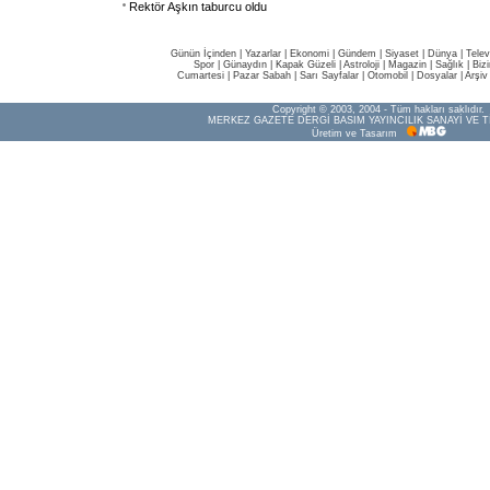
Rektör Aşkın taburcu oldu
Günün İçinden
|
Yazarlar
|
Ekonomi
|
Gündem
|
Siyaset
|
Dünya |
Telev
Spor
|
Günaydın
|
Kapak Güzeli
|
Astroloji
|
Magazin
|
Sağlık
|
Biz
Cumartesi
|
Pazar Sabah
|
Sarı Sayfalar
|
Otomobil
|
Dosyalar
|
Arşiv
Copyright © 2003, 2004 - Tüm hakları saklıdır.
MERKEZ GAZETE DERGİ BASIM YAYINCILIK SANAYİ VE T
Üretim ve Tasarım