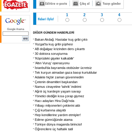
1
2
3
4
Google Arama
DİĞER GÜNDEM HABERLERİ
Bakan Akdağ: Hastalar kuş gribi çıktı
Yozgat'ta kuş gribi şüphesi
AB doğalgaz krizinden ders çıkarttı
30 doktora soruşturma
'Köprüdeki gişeler kalkabilir'
'Altın Vuruş' operasyonu
İstanbul'da bayramda otobüsler ücretsiz
Tek kurşun atmadan gaza basıp kurtuldular
Adalete hiçbir zaman güvenmedim
Çetenin dinamitleri başkandan
Namus cinayetine 'tahrik' indirimi
Ağrılı üç kardeşin yaşam savaşı
Yönetici dediğin kısa çorap giymez
Hacı adayları Hira Dağı'nda
Yılbaşı milyonerleri çeklerini aldı
Çığ kurbanına ulaşıldı
Hep kendilerine yardım etmişler!
Edirne gümrüğünde atama
Türkiye dünya maganda birincisi!
Öğrencilere üç haftalık tatil