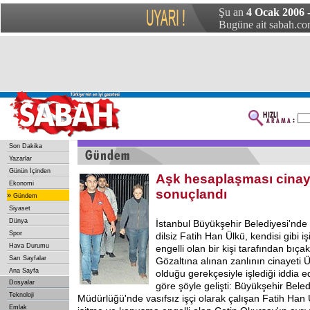
Şu an
4 Ocak 2006 
Bugüne ait sabah.com
Son Dakika
Yazarlar
Günün İçinden
Aşk hesaplaşması cinay
Ekonomi
sonuçlandı
»
Gündem
Siyaset
Dünya
İstanbul Büyükşehir Belediyesi'nde 
Spor
dilsiz Fatih Han Ülkü, kendisi gibi
Hava Durumu
engelli olan bir kişi tarafından bıça
Sarı Sayfalar
Gözaltına alınan zanlının cinayeti Ül
Ana Sayfa
olduğu gerekçesiyle işlediği iddia ed
Dosyalar
göre şöyle gelişti: Büyükşehir Beled
Teknoloji
Müdürlüğü'nde vasıfsız işçi olarak çalışan Fatih Han Ü
Emlak