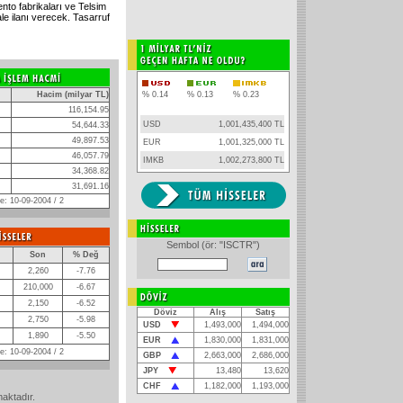
to fabrikaları ve Telsim
le ilanı verecek. Tasarruf
Hacim (milyar TL)
% 0.14
% 0.13
% 0.23
116,154.95
USD
1,001,435,400 TL
54,644.33
49,897.53
EUR
1,001,325,000 TL
46,057.79
IMKB
1,002,273,800 TL
34,368.82
31,691.16
: 10-09-2004 / 2
Sembol (ör: "ISCTR")
Son
% Değ
2,260
-7.76
210,000
-6.67
2,150
-6.52
Döviz
Alış
Satış
2,750
-5.98
USD
1,493,000
1,494,000
1,890
-5.50
EUR
1,830,000
1,831,000
: 10-09-2004 / 2
GBP
2,663,000
2,686,000
JPY
13,480
13,620
CHF
1,182,000
1,193,000
maktadır.