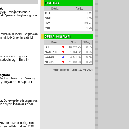
ak
Döviz
Parite
yyip Erdoğan'ın basın
EUR
1.23
atif Şener'in başkanlığında
GBP
1.80
JPY
109.74
CHF
1.26
oralini düzeltti. Başbakan
n iyi, büyümenin sağlıklı
Döviz
Son
%Değ.
DJI
10,252.75
-0.35
NASDAQ
1,864.92
-0.25
ve ihracat rüzgarını
CAC40
3,671.84
0.54
adedini aştı. Bu yılın
NIK225
11,083.23
-0.79
*Güncelleme Tarihi: 10-09-2004
peşinde
e Müdürü Jean Luc Duramy
ve yeni yatırımın kapısını
yor. Bu evlerde süt taşmıyor,
k ediyor. İnsanlar kendi
Boyner' olarak değiştiren
ya birlikte astılar. 1981