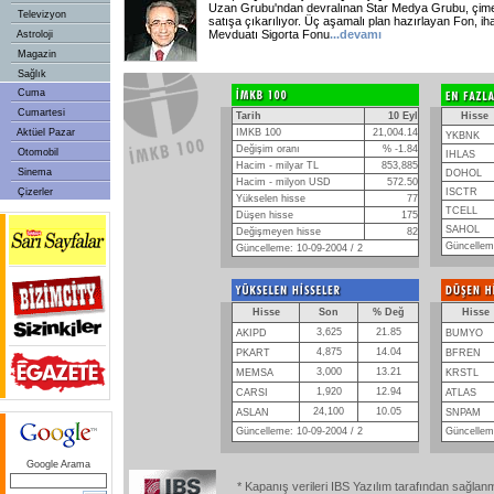
Uzan Grubu'ndan devralınan Star Medya Grubu, çimen
Televizyon
satışa çıkarılıyor. Üç aşamalı plan hazırlayan Fon, iha
Mevduatı Sigorta Fonu
...devamı
Astroloji
Magazin
Sağlık
Cuma
Cumartesi
Tarih
10 Eyl
Hisse
Aktüel Pazar
IMKB 100
21,004.14
YKBNK
Değişim oranı
% -1.84
Otomobil
IHLAS
Hacim - milyar TL
853,885
Sinema
DOHOL
Hacim - milyon USD
572.50
Çizerler
ISCTR
Yükselen hisse
77
TCELL
Düşen hisse
175
SAHOL
Değişmeyen hisse
82
Güncelleme
Güncelleme: 10-09-2004 / 2
Hisse
Son
% Değ
Hisse
3,625
21.85
AKIPD
BUMYO
4,875
14.04
PKART
BFREN
3,000
13.21
MEMSA
KRSTL
1,920
12.94
CARSI
ATLAS
24,100
10.05
ASLAN
SNPAM
Güncelleme: 10-09-2004 / 2
Güncelleme
Google Arama
* Kapanış verileri IBS Yazılım tarafından sağlan