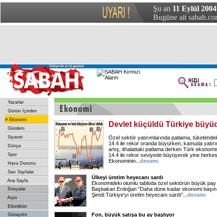
Şu an
11 Eylül 2004
Bugüne ait sabah.com
Yazarlar
Günün İçinden
»
Ekonomi
Devlet küçüldü Türkiye büyü
Gündem
Siyaset
Özel sektör yatırımlarında patlama, tüketimde
14.4 ile rekor oranda büyürken, kamuda yatırım
Dünya
artış, ithalattaki patlama derken Türk ekonomi
Spor
14.4 ile rekor seviyede büyüyerek yine herkesi
Ekonominin
...devamı
Hava Durumu
Sarı Sayfalar
Ülkeyi üretim heyecanı sardı
Ana Sayfa
Ekonomideki olumlu tabloda özel sektörün büyük pay s
Başbakan Erdoğan "Daha düne kadar ekonomi başını 
Dosyalar
Şimdi Türkiye'yi üretim heyecanı sardı"
...devamı
Arşiv
Etkinlikler
Fon, büyük satışa bu ay başlıyor
Günaydın