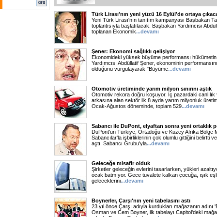
Türk Lirası'nın yeni yüzü 16 Eylül'de ortaya çıkac
Yeni Türk Lirası'nın tanıtım kampanyası Başbakan Ta
toplantısıyla başlatılacak. Başbakan Yardımcısı Abdüll
toplanan Ekonomik
...devamı
Şener: Ekonomi sağlıklı gelişiyor
Ekonomideki yüksek büyüme performansı hükümetin m
Yardımcısı Abdüllatif Şener, ekonominin performansını
olduğunu vurgulayarak "Büyüme
...devamı
Otomotiv üretiminde yarım milyon sınırını aştık
Otomotiv rekora doğru koşuyor. İç pazardaki canlılık 
arkasına alan sektör ilk 8 ayda yarım milyonluk üretim 
Ocak-Ağustos döneminde, toplam 529
...devamı
Sabancı ile DuPont, elyaftan sonra yeni ortaklık 
DuPont'un Türkiye, Ortadoğu ve Kuzey Afrika Bölg
Sabancılar'la işbirliklerinin çok olumlu gittiğini belirtti 
açtı. Sabancı Grubu'yla
...devamı
Geleceğe misafir olduk
Şirketler geleceğin evlerini tasarlarken, yükleri azaltı
ocak batmıyor. Gece tuvalete kalkan çocuğa, ışık eşli
geleceklerini
...devamı
Boynerler, Çarşı'nın yeni tabelasını astı
23 yıl önce Çarşı adıyla kurdukları mağazanın adını '
Osman ve Cem Boyner, ilk tabelayı Capitol'deki mağaza