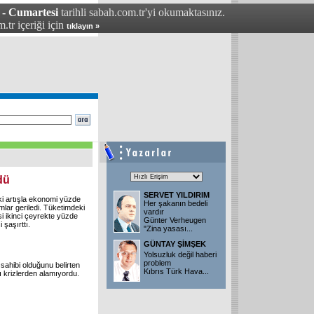
 - Cumartesi
tarihli sabah.com.tr'yi okumaktasınız.
.tr içeriği için
tıklayın »
dü
SERVET YILDIRIM
ki artışla ekonomi yüzde
Her şakanın bedeli
lar geriledi. Tüketimdeki
vardır
si ikinci çeyrekte yüzde
Günter Verheugen
 şaşırttı.
"Zina yasası
...
GÜNTAY ŞİMŞEK
Yolsuzluk değil haberi
problem
ahibi olduğunu belirten
Kıbrıs Türk Hava
...
krizlerden alamıyordu.