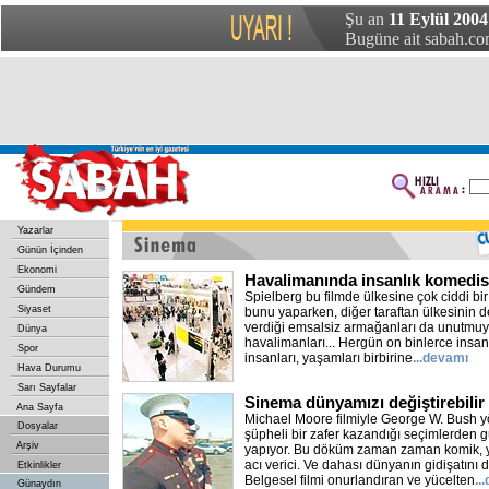
Şu an
11 Eylül 2004
Bugüne ait sabah.com
Yazarlar
Günün İçinden
Ekonomi
Havalimanında insanlık komedis
Gündem
Spielberg bu filmde ülkesine çok ciddi bir 
Siyaset
bunu yaparken, diğer taraftan ülkesinin de
verdiği emsalsiz armağanları da unutmuy
Dünya
havalimanları... Hergün on binlerce insanın 
Spor
insanları, yaşamları birbirine
...devamı
Hava Durumu
Sarı Sayfalar
Sinema dünyamızı değiştirebilir
Ana Sayfa
Michael Moore filmiyle George W. Bush yö
Dosyalar
şüpheli bir zafer kazandığı seçimlerden
Arşiv
yapıyor. Bu döküm zaman zaman komik, 
acı verici. Ve dahası dünyanın gidişatını d
Etkinlikler
Belgesel filmi onurlandıran ve yücelten
..
Günaydın