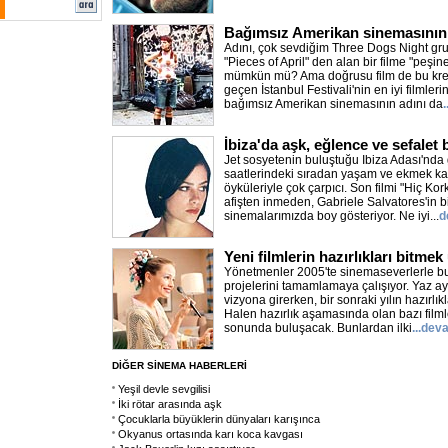
Bağımsız Amerikan sinemasının 
Adını, çok sevdiğim Three Dogs Night gru
"Pieces of April" den alan bir filme "pe
mümkün mü? Ama doğrusu film de bu kred
geçen İstanbul Festivali'nin en iyi filmler
bağımsız Amerikan sinemasının adını da
İbiza'da aşk, eğlence ve sefalet 
Jet sosyetenin buluştuğu Ibiza Adası'nda
saatlerindeki sıradan yaşam ve ekmek ka
öyküleriyle çok çarpıcı. Son filmi "Hiç 
afişten inmeden, Gabriele Salvatores'in bi
sinemalarımızda boy gösteriyor. Ne iyi...
d
Yeni filmlerin hazırlıkları bitmek
Yönetmenler 2005'te sinemaseverlerle bu
projelerini tamamlamaya çalışıyor. Yaz ayl
vizyona girerken, bir sonraki yılın hazırlık
Halen hazırlık aşamasında olan bazı filmler
sonunda buluşacak. Bunlardan ilki
...dev
DİĞER SİNEMA HABERLERİ
Yeşil devle sevgilisi
İki rötar arasında aşk
Çocuklarla büyüklerin dünyaları karışınca
Okyanus ortasında karı koca kavgası