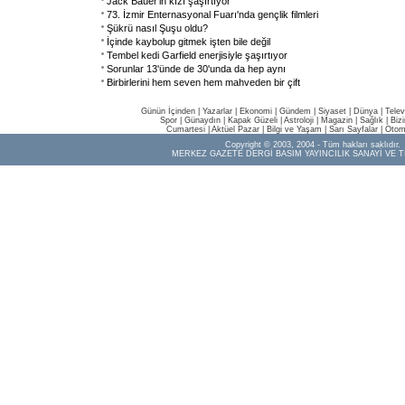
Jack Bauer'in kızı şaşırtıyor
73. İzmir Enternasyonal Fuarı'nda gençlik filmleri
Şükrü nasıl Şuşu oldu?
İçinde kaybolup gitmek işten bile değil
Tembel kedi Garfield enerjisiyle şaşırtıyor
Sorunlar 13'ünde de 30'unda da hep aynı
Birbirlerini hem seven hem mahveden bir çift
Günün İçinden
|
Yazarlar
|
Ekonomi
|
Gündem
|
Siyaset
|
Dünya |
Telev
Spor
|
Günaydın
|
Kapak Güzeli
|
Astroloji
|
Magazin
|
Sağlık
|
Biz
Cumartesi
|
Aktüel Pazar
|
Bilgi ve Yaşam
|
Sarı Sayfalar
|
Otom
Copyright © 2003, 2004 - Tüm hakları saklıdır.
MERKEZ GAZETE DERGİ BASIM YAYINCILIK SANAYİ VE T