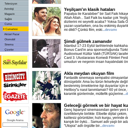
Televizyon
Yeşilçam'ın klasik hataları
Astroloji
Papatya ile Karabiber" bir Sait Faik hika
Magazin
Allah Allah... Sait Faik bu kadar çok Yeşi
Sağlık
dizilerini mi seyretti acaba? Yoksa Safa
Cuma
yazarı uyarlarken, ona bu eskimiş duyarlıl
»
Cumartesi
mi dikti? Çünkü film, eski
...devamı
Aktüel Pazar
Otomobil
Şimdi gülmek zamanıdır
Sinema
İstanbul 17-23 Eylül tarihlerinde kahkaha
Bonus Card'ın ana sponsorluğunda Türk
Çizerler
Audiovisuel Kültür Vakfı (TÜRSAK) tara
Card 3. Uluslararası Komedi Filmleri Fes
umudun ve neşenin insan hayatındaki ö
Akla meydan okuyan film
Fantastik sinemaya sempatisi olmayanlar 
dönüşebilir. Ama bu türün felsefeyle deği
beslenmiş örneklerine ilgi duyanlar için eşs
Hellboy"u nasıl tanımlamalı? 60 yıl önce, 
karanlık günlerinde, müttefik güçlerine
...
Geleceği görmek ve bir hayat k
Genç İspanyol sinemasından gelen yeni b
özellikleriyle birlikte: Elbette dijital çe
kalitesiz görüntüler, hızlı kurgu, yerind
Google Arama
karışık bir öykü... Samuel adlı yaşlı bir 
"Utopia" adlı örgütte bir
...devamı