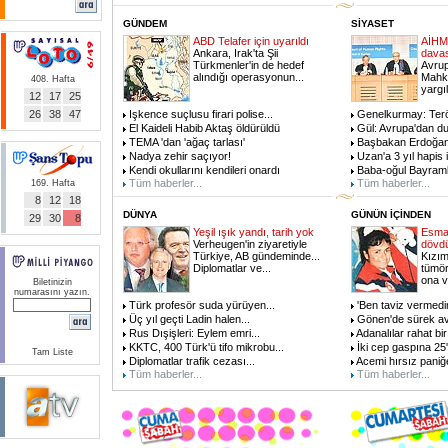
GÜNDEM
SİYASET
ABD Telafer için uyarıldı
AİHM 
Ankara, Irak'ta Şii
davas
Türkmenler'in de hedef
Avrup
alındığı operasyonun
...
Mahk
408. Hafta
yargı
12
17
25
26
38
47
Işkence suçlusu firari polise
...
Genelkurmay: Terö
El Kaideli Habib Aktaş öldürüldü
Gül: Avrupa'dan d
TEMA 'dan 'ağaç tarlası'
Başbakan Erdoğan 
Nadya zehir saçıyor!
Uzan'a 3 yıl hapis 
Kendi okullarını kendileri onardı
Baba-oğul Bayramla
Tüm haberler...
Tüm haberler...
169. Hafta
8
12
18
DÜNYA
GÜNÜN İÇİNDEN
29
30
8
Yeşil ışık yandı, tarih yok
Esma'
Verheugen'in ziyaretiyle
dövd
Türkiye, AB gündeminde...
Kızım
Diplomatlar ve
...
tümör
ona v
Biletinizin
numarasını yazın.
Türk profesör suda yürüyen
...
'Ben taviz vermedi
Üç yıl geçti Ladin halen
...
Gönen'de sürek av
Rus Dışişleri: Eylem emri
...
Adanalılar rahat bi
KKTC, 400 Türk'ü tifo mikrobu
...
İki cep gaspına 25'
Tam Liste
Diplomatlar trafik cezası
...
Acemi hırsız paniğe
Tüm haberler...
Tüm haberler...