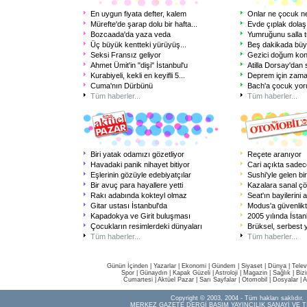
En uygun fiyata defter, kalem
Onlar ne çocuk ne
Mürefte'de şarap dolu bir hafta
...
Evde çıplak dolaş
Bozcaada'da yaza veda
Yumruğunu salla t
Üç büyük kentteki yürüyüş
...
Beş dakikada büy
Seksi Fransız geliyor
Gezici doğum kon
Ahmet Ümit'in "dişi" İstanbul'u
Atilla Dorsay'dan
Kurabiyeli, kekli en keyifli 5
...
Deprem için zama
Cuma'nın Dürbünü
Bach'a çocuk yo
Tüm haberler...
Tüm haberler...
Biri yatak odamızı gözetliyor
Reçete aranıyor
Havadaki panik nihayet bitiyor
Cari açıkta sadece
Eşlerinin gözüyle edebiyatçılar
Sushi'yle gelen biri
Bir avuç para hayallere yetti
Kazalara sanal ç
Rakı adabında kokteyl olmaz
Seat'ın bayilerini 
Gitar ustası İstanbul'da
Modus'a güvenlikt
Kapadokya ve Girit buluşması
2005 yılında İstan
Çocukların resimlerdeki dünyaları
Brüksel, serbest 
Tüm haberler...
Tüm haberler...
Günün İçinden
|
Yazarlar
|
Ekonomi
|
Gündem
|
Siyaset
|
Dünya |
Telev
Spor
|
Günaydın
|
Kapak Güzeli
|
Astroloji
|
Magazin
|
Sağlık
|
Biz
Cumartesi
|
Aktüel Pazar
|
Sarı Sayfalar
|
Otomobil
|
Dosyalar
|
A
Copyright © 2003, 2004 - Tüm hakları saklıdır.
MERKEZ GAZETE DERGİ BASIM YAYINCILIK SANAYİ VE T