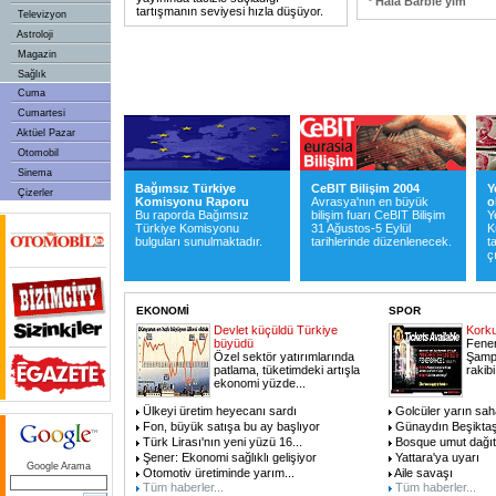
Hâlâ Barbie'yim
tartışmanın seviyesi hızla düşüyor.
Televizyon
Astroloji
Magazin
Sağlık
Cuma
Cumartesi
Aktüel Pazar
Otomobil
Sinema
Bağımsız Türkiye
CeBIT Bilişim 2004
Y
Çizerler
Komisyonu Raporu
Avrasya'nın en büyük
o
Bu raporda Bağımsız
bilişim fuarı CeBIT Bilişim
Y
Türkiye Komisyonu
31 Ağustos-5 Eylül
K
bulguları sunulmaktadır.
tarihlerinde düzenlenecek.
t
ç
EKONOMİ
SPOR
Devlet küçüldü Türkiye
Korku
büyüdü
Fener
Özel sektör yatırımlarında
Şampi
patlama, tüketimdeki artışla
rakibi
ekonomi yüzde
...
Ülkeyi üretim heyecanı sardı
Golcüler yarın sa
Fon, büyük satışa bu ay başlıyor
Günaydın Beşikta
Türk Lirası'nın yeni yüzü 16
...
Bosque umut dağıt
Şener: Ekonomi sağlıklı gelişiyor
Yattara'ya uyarı
Google Arama
Otomotiv üretiminde yarım
...
Aile savaşı
Tüm haberler...
Tüm haberler...