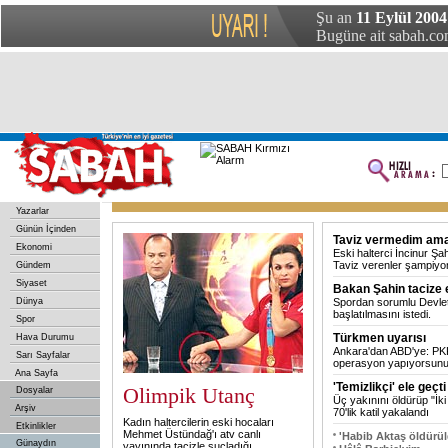
Şu an
11 Eylül 2004
Bugüne ait sabah.com
Yazarlar
Günün İçinden
Taviz vermedim ama
Ekonomi
Eski halterci İncinur Şah
Taviz verenler şampiyon
Gündem
Siyaset
Bakan Şahin tacize 
Dünya
Spordan sorumlu Devle
başlatılmasını istedi.
Spor
Türkmen uyarısı
Hava Durumu
Ankara'dan ABD'ye: PKK
Sarı Sayfalar
operasyon yapıyorsunu
Ana Sayfa
'Temizlikçi' ele geçt
Olimpik Utanç
Dosyalar
Üç yakınını öldürüp "İki
Arşiv
70'lik katil yakalandı
Kadın haltercilerin eski hocaları
Etkinlikler
Mehmet Üstündağ'ı atv canlı
'Habib Aktaş öldürül
Günaydın
yayınında tacizle suçladığı