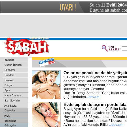
Şu an
11 Eylül 2004
Bugüne ait sabah.com
Yazarlar
Günün İçinden
Ekonomi
Onlar ne çocuk ne de bir yetişki
Gündem
9-12 yaş grubunun yeni sendromu 'prebul
Siyaset
dönemde çocuklar başlarına buyruk davran
çileden çıkarıyor. Uzmanlar, anne-babalar
Dünya
kurmayı öneriyor. Cesurlar
Spor
Doç. Dr. Bengi Semerci: "Genç kızlar esk
Hava Durumu
göğüslerinden
...devamı
Sarı Sayfalar
Evde çıplak dolaşırım perde fa
Ana Sayfa
Savaş Ay'ın bu haftaki konuğu Billur Kalk
Dosyalar
sosyetik güzel aşk hayatını, en "özel" detay
Arşiv
Hayranlarım 22-28 yaşlarında... 80'imde 
* Bana ne aldatılan kadından? Kocasını el
Etkinlikler
Ay'ın bu haftaki konuğu Billlur
...devamı
Günaydın