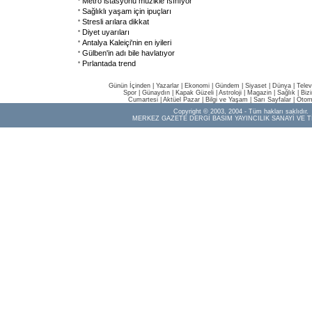
Metro istasyonu müzikle ısınıyor
Sağlıklı yaşam için ipuçları
Stresli arılara dikkat
Diyet uyarıları
Antalya Kaleiçi'nin en iyileri
Gülben'in adı bile havlatıyor
Pırlantada trend
Günün İçinden
|
Yazarlar
|
Ekonomi
|
Gündem
|
Siyaset
|
Dünya |
Telev
Spor
|
Günaydın
|
Kapak Güzeli
|
Astroloji
|
Magazin
|
Sağlık
|
Biz
Cumartesi
|
Aktüel Pazar
|
Bilgi ve Yaşam
|
Sarı Sayfalar
|
Otom
Copyright © 2003, 2004 - Tüm hakları saklıdır.
MERKEZ GAZETE DERGİ BASIM YAYINCILIK SANAYİ VE T