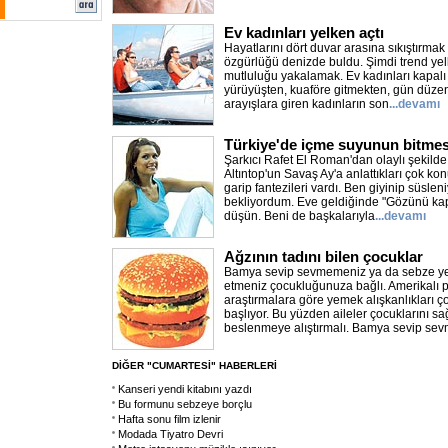
Ev kadınları yelken açtı
Hayatlarını dört duvar arasına sıkıştırma
özgürlüğü denizde buldu. Şimdi trend ye
mutluluğu yakalamak. Ev kadınları kapalı
yürüyüşten, kuaföre gitmekten, gün düzenl
arayışlara giren kadınların son
...devamı
Türkiye'de içme suyunun bitme
Şarkıcı Rafet El Roman'dan olaylı şeki
Altıntop'un Savaş Ay'a anlattıkları çok kon
garip fantezileri vardı. Ben giyinip süslen
bekliyordum. Eve geldiğinde "Gözünü kapa
düşün. Beni de başkalarıyla
...devamı
Ağzının tadını bilen çocuklar
Bamya sevip sevmemeniz ya da sebze yer
etmeniz çocukluğunuza bağlı. Amerikalı ps
araştırmalara göre yemek alışkanlıkları ç
başlıyor. Bu yüzden aileler çocuklarını sa
beslenmeye alıştırmalı. Bamya sevip se
DİĞER "CUMARTESİ" HABERLERİ
Kanseri yendi kitabını yazdı
Bu formunu sebzeye borçlu
Hafta sonu film izlenir
Modada Tiyatro Devri