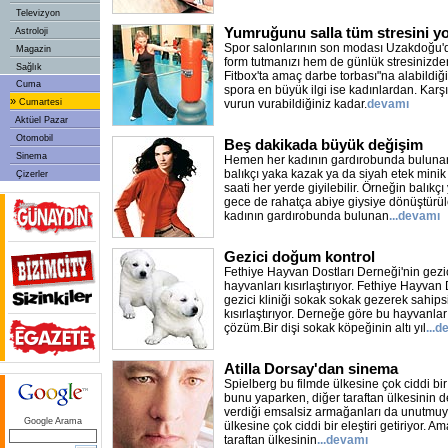
Televizyon
Yumruğunu salla tüm stresini yo
Astroloji
Spor salonlarının son modası Uzakdoğu'
Magazin
form tutmanızı hem de günlük stresinizd
Sağlık
Fitbox'ta amaç darbe torbası"na alabildiğ
Cuma
spora en büyük ilgi ise kadınlardan. Karşı
»
Cumartesi
vurun vurabildiğiniz kadar.
devamı
Aktüel Pazar
Otomobil
Beş dakikada büyük değişim
Sinema
Hemen her kadının gardırobunda bulunan
balıkçı yaka kazak ya da siyah etek mini
Çizerler
saati her yerde giyilebilir. Örneğin balıkçı
gece de rahatça abiye giysiye dönüştürül
kadının gardırobunda bulunan
...devamı
Gezici doğum kontrol
Fethiye Hayvan Dostları Derneği'nin gezici
hayvanları kısırlaştırıyor. Fethiye Hayvan
gezici kliniği sokak sokak gezerek sahips
kısırlaştırıyor. Derneğe göre bu hayvanlar 
çözüm.Bir dişi sokak köpeğinin altı yıl
...
Atilla Dorsay'dan sinema
Spielberg bu filmde ülkesine çok ciddi bir 
bunu yaparken, diğer taraftan ülkesinin de
verdiği emsalsiz armağanları da unutmuy
Google Arama
ülkesine çok ciddi bir eleştiri getiriyor. 
taraftan ülkesinin
...devamı