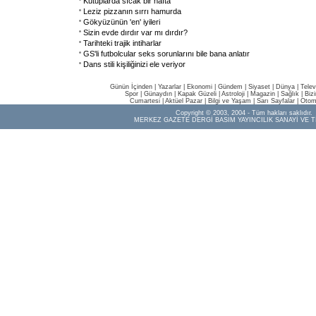
Kutuplarda sıcak bir hafta
Leziz pizzanın sırrı hamurda
Gökyüzünün 'en' iyileri
Sizin evde dırdır var mı dırdır?
Tarihteki trajik intiharlar
GS'li futbolcular seks sorunlarını bile bana anlatır
Dans stili kişiliğinizi ele veriyor
Günün İçinden
|
Yazarlar
|
Ekonomi
|
Gündem
|
Siyaset
|
Dünya |
Telev
Spor
|
Günaydın
|
Kapak Güzeli
|
Astroloji
|
Magazin
|
Sağlık
|
Biz
Cumartesi
|
Aktüel Pazar
|
Bilgi ve Yaşam
|
Sarı Sayfalar
|
Otom
Copyright © 2003, 2004 - Tüm hakları saklıdır.
MERKEZ GAZETE DERGİ BASIM YAYINCILIK SANAYİ VE T