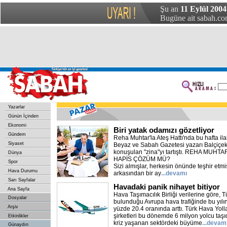
Şu an
11 Eylül 2004
Bugüne ait sabah.com
Yazarlar
Günün İçinden
Ekonomi
Biri yatak odamızı gözetliyor
Gündem
Reha Muhtar'la Ateş Hattı'nda bu hafta il
Siyaset
Beyaz ve Sabah Gazetesi yazarı Balçiçek
konuşulan "zina"yı tartıştı. REHA MUHTA
Dünya
HAPİS ÇÖZÜM MÜ?
Spor
Sizi almışlar, herkesin önünde teşhir etmi
Hava Durumu
arkasından bir ay
...devamı
Sarı Sayfalar
Havadaki panik nihayet bitiyor
Ana Sayfa
Hava Taşımacılık Birliği verilerine göre, T
Dosyalar
bulunduğu Avrupa hava trafiğinde bu yılın
Arşiv
yüzde 20.4 oranında arttı. Türk Hava Yoll
şirketleri bu dönemde 6 milyon yolcu taşı
Etkinlikler
kriz yaşanan sektördeki büyüme
...devam
Günaydın