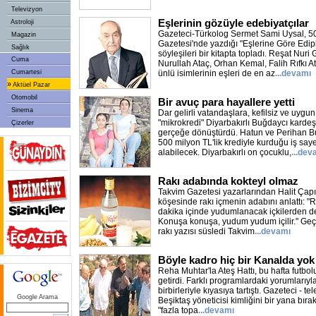
Televizyon
Eşlerinin gözüyle edebiyatçılar
Astroloji
Gazeteci-Türkolog Sermet Sami Uysal, 50
Magazin
Gazetesi'nde yazdığı "Eşlerine Göre Ediple
Sağlık
söyleşileri bir kitapta topladı. Reşat Nur
Cuma
Nurullah Ataç, Orhan Kemal, Falih Rıfkı A
Cumartesi
ünlü isimlerinin eşleri de en az
...devamı
»
Aktüel Pazar
Otomobil
Bir avuç para hayallere yetti
Sinema
Dar gelirli vatandaşlara, kefilsiz ve uygu
"mikrokredi" Diyarbakırlı Buğdaycı kardeşl
Çizerler
gerçeğe dönüştürdü. Hatun ve Perihan Bu
500 milyon TL'lik krediyle kurduğu iş saye
alabilecek. Diyarbakırlı on çocuklu,
...dev
Rakı adabında kokteyl olmaz
Takvim Gazetesi yazarlarından Halit Çapın
köşesinde rakı içmenin adabını anlattı: "R
dakika içinde yudumlanacak içkilerden değil
Konuşa konuşa, yudum yudum içilir." Geçen
rakı yazısı süsledi Takvim
...devamı
Böyle kadro hiç bir Kanalda yok
Reha Muhtar'la Ateş Hattı, bu hafta futbolu
getirdi. Farklı programlardaki yorumlarıyl
birbirleriyle kıyasıya tartıştı. Gazeteci -
Google Arama
Beşiktaş yöneticisi kimliğini bir yana bıra
"fazla topa
...devamı