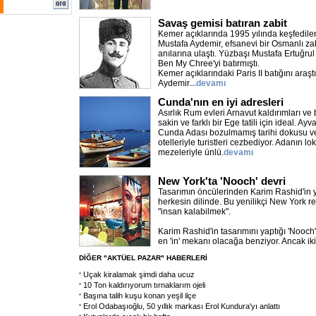
Savaş gemisi batıran zabit
Kemer açıklarında 1995 yılında keşfedilen 
Mustafa Aydemir, efsanevi bir Osmanlı za
anılarına ulaştı. Yüzbaşı Mustafa Ertuğrul 
Ben My Chree'yi batırmıştı.
Kemer açıklarındaki Paris II batığını araş
Aydemir
...devamı
Cunda'nın en iyi adresleri
Asırlık Rum evleri Arnavut kaldırımları ve
sakin ve farklı bir Ege tatili için ideal. Ayv
Cunda Adası bozulmamış tarihi dokusu v
otelleriyle turistleri cezbediyor. Adanın lok
mezeleriyle ünlü.
devamı
New York'ta 'Nooch' devri
Tasarımın öncülerinden Karim Rashid'in y
herkesin dilinde. Bu yenilikçi New York r
"insan kalabilmek".
Karim Rashid'in tasarımını yaptığı 'Nooch
en 'in' mekanı olacağa benziyor. Ancak iki
DİĞER "AKTÜEL PAZAR" HABERLERİ
Uçak kiralamak şimdi daha ucuz
10 Ton kaldırıyorum tırnaklarım ojeli
Başına talih kuşu konan yeşil ilçe
Erol Odabaşıoğlu, 50 yıllık markası Erol Kundura'yı anlattı