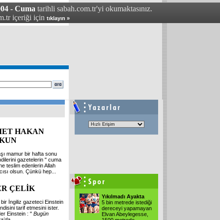
004 - Cuma
tarihli sabah.com.tr'yi okumaktasınız.
.tr içeriği için
tıklayın »
ET HAKAN
KUN
aşı mamur bir hafta sonu
ndilerini gazetelerin " cuma
"ne teslim edenlerin Allah
cısı olsun. Çünkü hep
...
R ÇELİK
Yıkılmadı Ayakta
 bir İngiliz gazeteci Einstein
5 bin metrede istediği
disini tarif etmesini ister.
dereceyi yapamayan
er Einstein : "
Bugün
Elvan Abeylegesse,
a'da
...