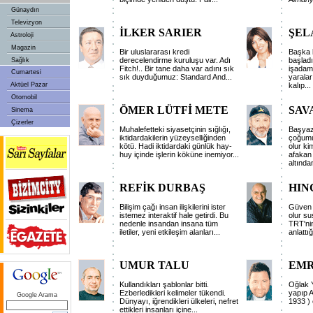
Günaydın
Televizyon
İLKER SARIER
ŞEL
Astroloji
Magazin
Bir uluslararası kredi
Başka 
derecelendirme kuruluşu var. Adı
başlad
Sağlık
Fitch!.. Bir tane daha var adını sık
işadaml
Cumartesi
sık duyduğumuz: Standard And
...
yaralar
Aktüel Pazar
kalıp
...
Otomobil
ÖMER LÜTFİ METE
SAV
Sinema
Çizerler
Muhalefetteki siyasetçinin sığlığı,
Başyaz
iktidardakilerin yüzeyselliğinden
çoğumuz
kötü. Hadi iktidardaki günlük hay-
olur ki
huy içinde işlerin köküne inemiyor
...
afakan 
altında
REFİK DURBAŞ
HIN
Bilişim çağı insan ilişkilerini ister
Güven 
istemez interaktif hale getirdi. Bu
olur su
nedenle insandan insana tüm
TRT'nin
iletiler, yeni etkileşim alanları
...
anlattı
UMUR TALU
EMR
Kullandıkları şablonlar bitti.
Oğlak Y
Ezberledikleri kelimeler tükendi.
yapıp A
Google Arama
Dünyayı, iğrendikleri ülkeleri, nefret
1933 ) 
ettikleri insanları içine
...