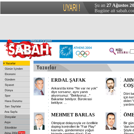
Şu an
27 Ağustos 2
Bugüne ait sabah.com
»
Yazarlar
Günün İçinden
Ekonomi
ERDAL ŞAFAK
AHM
Gündem
COŞ
Siyaset
Ankara'da kime "Ne var ne yok"
Dünya
diye sorsanız, aynı yanıtı
Dört b
alıyorsunuz: "Bekliyoruz..."
Spor
için ke
Bakanlar bekliyor. Bürokrasi
ekleri 
Hava Durumu
bekliyor.
...
yardım
Sarı Sayfalar
Ana Sayfa
MEHMET BARLAS
ÖME
Dosyalar
Arşiv
Olimpiyat dolayısıyla ve özellikle
Bir gün
doping kontrolleri ile "Fair Play"
'dan ken
Etkinlikler
kavramı, gündemimize yoğun
Şöyle d
Atina 2004
biçimde yeniden düştü. Fair
...
Almany