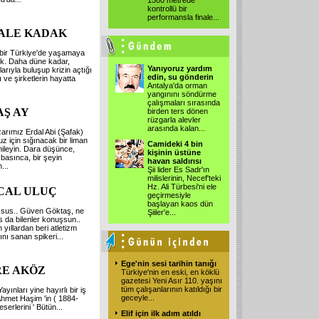
1500 metrede
kontrollü bir
performansla finale
...
ALE KADAK
bir Türkiye'de yaşamaya
ık. Daha düne kadar,
Yanıyoruz yardım
arıyla buluşup krizin açtığı
edin, su gönderin
ı ve şirketlerin hayatta
Antalya'da orman
yangınını söndürme
çalışmaları sırasında
AŞ AY
birden ters dönen
rüzgarla alevler
arasında kalan
...
arımız Erdal Abi (Şafak)
 için sığınacak bir liman
Camideki 4 bin
mileyin. Dara düşünce,
kişinin üstüne
basınca, bir şeyin
havan saldırısı
n
...
Şii lider Es Sadr'ın
milislerinin, Necef'teki
Hz. Ali Türbesi'ni ele
CAL ULUÇ
geçirmesiyle
başlayan kaos dün
sus.. Güven Göktaş, ne
Şiiler'e
...
s da bilenler konuşsun..
 yıllardan beri atletizm
ğını sanan spikeri
...
Ege'nin sesi tarihin tanığı
E AKÖZ
Türkiye'nin en eski, en köklü
gazetesi Yeni Asır 110. yaşını
tüm çalışanlarının katıldığı bir
ayınları yine hayırlı bir iş
geceyle
...
hmet Haşim 'in ( 1884-
eserlerini ' Bütün
...
Elif için ilk adım atıldı