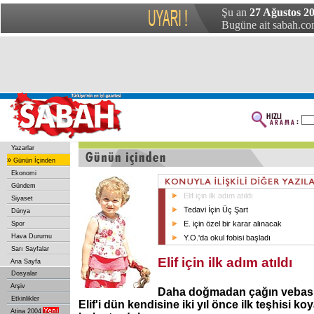
Şu an
27 Ağustos 2
Bugüne ait sabah.com
Yazarlar
»
Günün İçinden
Ekonomi
Gündem
Elif için ilk adım atıldı
Siyaset
Tedavi İçin Üç Şart
Dünya
E. için özel bir karar alınacak
Spor
Hava Durumu
Y.O.'da okul fobisi başladı
Sarı Sayfalar
Elif için ilk adım atıldı
Ana Sayfa
Dosyalar
Arşiv
Daha doğmadan çağın vebası 
Etkinlikler
Elif'i dün kendisine iki yıl önce ilk teşhisi k
Atina 2004