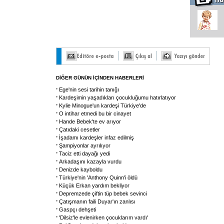
DİĞER GÜNÜN İÇİNDEN HABERLERİ
Ege'nin sesi tarihin tanığı
Kardeşimin yaşadıkları çocukluğumu hatırlatıyor
Kylie Minogue'un kardeşi Türkiye'de
O intihar etmedi bu bir cinayet
Hande Bebek'te ev arıyor
Çatıdaki cesetler
İşadamı kardeşler infaz edilmiş
Şampiyonlar ayrılıyor
Taciz etti dayağı yedi
Arkadaşını kazayla vurdu
Denizde kayboldu
Türkiye'nin 'Anthony Quinn'i öldü
Küçük Erkan yardım bekliyor
Depremzede çiftin tüp bebek sevinci
Çatışmanın faili Duyar'ın zanlısı
Gaspçı dehşeti
'Dilsiz'le evlenirken çocuklarım vardı'