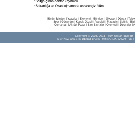
Balığa çıkan doktor kayboldu
Bakanlığa ait Oran lojmanında esrarengiz ölüm
Günün İçinden
|
Yazarlar
|
Ekonomi
|
Gündem
|
Siyaset
|
Dünya |
Telev
Spor
|
Günaydın
|
Kapak Güzeli
|
Astroloji
|
Magazin
|
Sağlık
|
Biz
Cumartesi
|
Aktüel Pazar
|
Sarı Sayfalar
|
Otomobil
|
Dosyalar
|
A
Copyright © 2003, 2004 - Tüm hakları saklıdır.
MERKEZ GAZETE DERGİ BASIM YAYINCILIK SANAYİ VE T