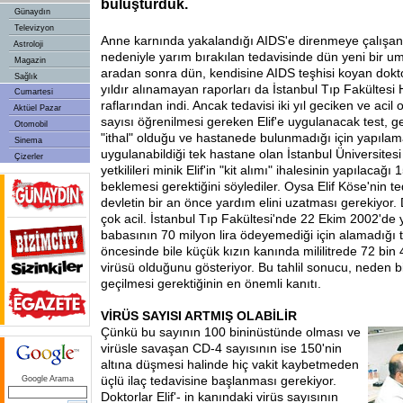
buluşturduk.
Günaydın
Televizyon
Anne karnında yakalandığı AIDS'e direnmeye çalışan E
Astroloji
nedeniyle yarım bırakılan tedavisinde dün yeni bir umut
Magazin
aradan sonra dün, kendisine AIDS teşhisi koyan dokto
Sağlık
yıldır alınamayan raporları da İstanbul Tıp Fakültesi 
Cumartesi
raflarından indi. Ancak tedavisi iki yıl geciken ve acil
Aktüel Pazar
sayısı öğrenilmesi gereken Elif'e uygulanacak test, g
Otomobil
"ithal" olduğu ve hastanede bulunmadığı için yapılam
Sinema
uygulanabildiği tek hastane olan İstanbul Üniversitesi
Çizerler
yetkilileri minik Elif'in "kit alımı" ihalesinin yapılacağ
beklemesi gerektiğini söylediler. Oysa Elif Köse'nin te
devletin bir an önce yardım elini uzatması gerekiyor
çok acil. İstanbul Tıp Fakültesi'nde 22 Ekim 2002'de 
babasının 70 milyon lira ödeyemediği için alamadığı tahl
öncesinde bile küçük kızın kanında mililitrede 72 bi
virüsü olduğunu gösteriyor. Bu tahlil sonucu, neden 
geçilmesi gerektiğinin en önemli kanıtı.
VİRÜS SAYISI ARTMIŞ OLABİLİR
Çünkü bu sayının 100 binin
üstünde olması ve
virüsle savaşan CD-4 sayısının ise 150'nin
altına düşmesi halinde hiç vakit kaybetmeden
üçlü ilaç tedavisine başlanması gerekiyor.
Google Arama
Doktorlar Elif'- in kanındaki virüs sayısının