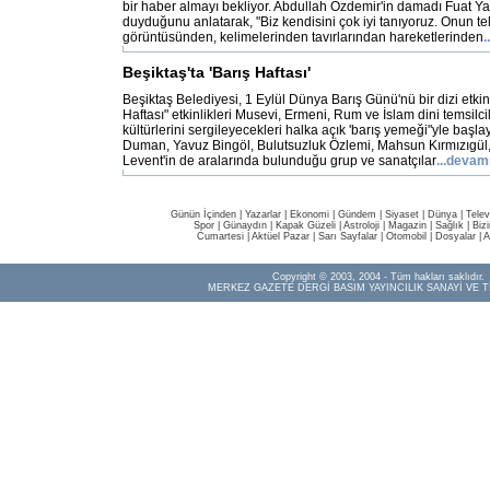
bir haber almayı bekliyor. Abdullah Özdemir'in damadı Fuat Yak
duyduğunu anlatarak, "Biz kendisini çok iyi tanıyoruz. Onun t
görüntüsünden, kelimelerinden tavırlarından hareketlerinden
.
Beşiktaş'ta 'Barış Haftası'
Beşiktaş Belediyesi, 1 Eylül Dünya Barış Günü'nü bir dizi etkin
Haftası" etkinlikleri Musevi, Ermeni, Rum ve İslam dini temsilc
kültürlerini sergileyecekleri halka açık 'barış yemeği"yle başl
Duman, Yavuz Bingöl, Bulutsuzluk Özlemi, Mahsun Kırmızıgül, 
Levent'in de aralarında bulunduğu grup ve sanatçılar
...devam
Günün İçinden
|
Yazarlar
|
Ekonomi
|
Gündem
|
Siyaset
|
Dünya |
Telev
Spor
|
Günaydın
|
Kapak Güzeli
|
Astroloji
|
Magazin
|
Sağlık
|
Biz
Cumartesi
|
Aktüel Pazar
|
Sarı Sayfalar
|
Otomobil
|
Dosyalar
|
A
Copyright © 2003, 2004 - Tüm hakları saklıdır.
MERKEZ GAZETE DERGİ BASIM YAYINCILIK SANAYİ VE T