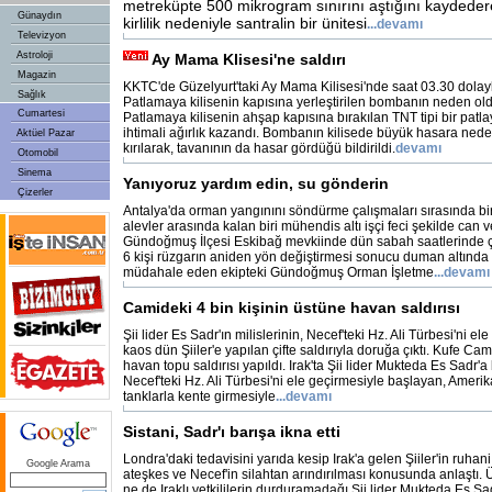
metreküpte 500 mikrogram sınırını aştığını kaydederek,
Günaydın
kirlilik nedeniyle santralin bir ünitesi
...devamı
Televizyon
Astroloji
Ay Mama Klisesi'ne saldırı
Magazin
KKTC'de Güzelyurt'taki Ay Mama Kilisesi'nde saat 03.30 dolay
Sağlık
Patlamaya kilisenin kapısına yerleştirilen bombanın neden old
Cumartesi
Patlamaya kilisenin ahşap kapısına bırakılan TNT tipi bir patl
ihtimali ağırlık kazandı. Bombanın kilisede büyük hasara ned
Aktüel Pazar
kırılarak, tavanının da hasar gördüğü bildirildi.
devamı
Otomobil
Sinema
Yanıyoruz yardım edin, su gönderin
Çizerler
Antalya'da orman yangınını söndürme çalışmaları sırasında bi
alevler arasında kalan biri mühendis altı işçi feci şekilde can v
Gündoğmuş İlçesi Eskibağ mevkiinde dün sabah saatlerinde 
6 kişi rüzgarın aniden yön değiştirmesi sonucu duman altında 
müdahale eden ekipteki Gündoğmuş Orman İşletme
...devamı
Camideki 4 bin kişinin üstüne havan saldırısı
Şii lider Es Sadr'ın milislerinin, Necef'teki Hz. Ali Türbesi'ni e
kaos dün Şiiler'e yapılan çifte saldırıyla doruğa çıktı. Kufe Ca
havan topu saldırısı yapıldı. Irak'ta Şii lider Mukteda Es Sadr'
Necef'teki Hz. Ali Türbesi'ni ele geçirmesiyle başlayan, Amerik
tanklarla kente girmesiyle
...devamı
Sistani, Sadr'ı barışa ikna etti
Londra'daki tedavisini yarıda kesip Irak'a gelen Şiiler'in ruhani 
Google Arama
ateşkes ve Necef'in silahtan arındırılması konusunda anlaştı. 
ne de Iraklı yetkililerin durduramadağı Şii lider Mukteda Es S