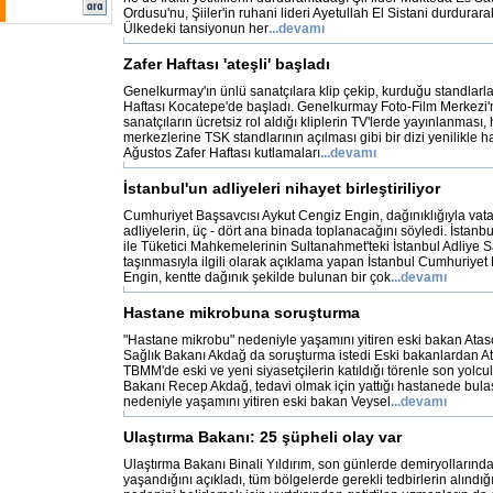
Ordusu'nu, Şiiler'in ruhani lideri Ayetullah El Sistani durdurarak
Ülkedeki tansiyonun her
...devamı
Zafer Haftası 'ateşli' başladı
Genelkurmay'ın ünlü sanatçılara klip çekip, kurduğu standlarla 
Haftası Kocatepe'de başladı. Genelkurmay Foto-Film Merkezi'
sanatçıların ücretsiz rol aldığı kliplerin TV'lerde yayınlanması, 
merkezlerine TSK standlarının açılması gibi bir dizi yenilikle 
Ağustos Zafer Haftası kutlamaları
...devamı
İstanbul'un adliyeleri nihayet birleştiriliyor
Cumhuriyet Başsavcısı Aykut Cengiz Engin, dağınıklığıyla va
adliyelerin, üç - dört ana binada toplanacağını söyledi. İstan
ile Tüketici Mahkemelerinin Sultanahmet'teki İstanbul Adliye 
taşınmasıyla ilgili olarak açıklama yapan İstanbul Cumhuriyet
Engin, kentte dağınık şekilde bulunan bir çok
...devamı
Hastane mikrobuna soruşturma
"Hastane mikrobu" nedeniyle yaşamını yitiren eski bakan Ataso
Sağlık Bakanı Akdağ da soruşturma istedi Eski bakanlardan Ata
TBMM'de eski ve yeni siyasetçilerin katıldığı törenle son yolcu
Bakanı Recep Akdağ, tedavi olmak için yattığı hastanede bul
nedeniyle yaşamını yitiren eski bakan Veysel
...devamı
Ulaştırma Bakanı: 25 şüpheli olay var
Ulaştırma Bakanı Binali Yıldırım, son günlerde demiryollarında
yaşandığını açıkladı, tüm bölgelerde gerekli tedbirlerin alındığı