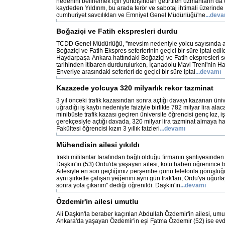
nedenini belirlemek için yurtdışından getirtilen uzmanların da 
kaydeden Yıldırım, bu arada terör ve sabotaj ihtimali üzerinde 
cumhuriyet savcılıkları ve Emniyet Genel Müdürlüğü'ne
...dev
Boğaziçi ve Fatih ekspresleri durdu
TCDD Genel Müdürlüğü, ''mevsim nedeniyle yolcu sayısında 
Boğaziçi ve Fatih Ekspres seferlerinin geçici bir süre iptal edild
Haydarpaşa-Ankara hattındaki Boğaziçi ve Fatih ekspresleri se
tarihinden itibaren durdurulurken, İçanadolu Mavi Treni'nin 
Enveriye arasındaki seferleri de geçici bir süre iptal
...devamı
Kazazede yolcuya 320 milyarlık rekor tazminat
3 yıl önceki trafik kazasından sonra açtığı davayı kazanan üniv
uğradığı iş kaybı nedeniyle faiziyle birlikte 782 milyar lira al
minibüste trafik kazası geçiren üniversite öğrencisi genç kız, i
gerekçesiyle açtığı davada, 320 milyar lira tazminat almaya ha
Fakültesi öğrencisi kızın 3 yıllık faizleri
...devamı
Mühendisin ailesi yıkıldı
Iraklı militanlar tarafından bağlı olduğu firmanın şantiyesinden
Daşkın'ın (53) Ordu'da yaşayan ailesi, kötü haberi öğrenince 
Ailesiyle en son geçtiğimiz perşembe günü telefonla görüştüğ
aynı şirkette çalışan yeğenini aynı gün Irak'tan, Ordu'ya uğurl
sonra yola çıkarım" dediği öğrenildi. Daşkın'ın
...devamı
Özdemir'in ailesi umutlu
Ali Daşkın'la beraber kaçırılan Abdullah Özdemir'in ailesi, umut
Ankara'da yaşayan Özdemir'in eşi Fatma Özdemir (52) ise ev