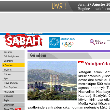
Şu an
27 Ağustos 2
Bugüne ait sabah.com
Yazarlar
Günün İçinden
Ekonomi
Yatağan'da
»
Gündem
Siyaset
Yatağan Termik Santra
Dünya
kirlilik oranının yük
Spor
devre dışı bırakıldı.
Hava Durumu
metreküpte 500 mikr
aşması nedeniyle Tur
Sarı Sayfalar
Hacıveliler, Hacıbay
Ana Sayfa
Kapıbağ, Bözüyük, 
Dosyalar
köyleri kirli hava et
Arşiv
Muğla Valisi Hüseyi
Etkinlikler
saatlerinde santralden çıkan duman nedeniyle kükürt 
Atina 2004