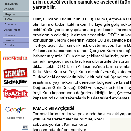
prim desteği verilen pamuk ve ayçiçeği ürün
Televizyon
yaratabilir.
Astroloji
Magazin
Dünya Ticaret Örgütü'nün (DTÖ) Tarım Çerçeve Kara
Sağlık
alımlarını ortadan kaldırırken, Türkiye gibi gelişmekt
Cumartesi
sektörünün yeniden yapılanması gerekecek. Tarımda
Aktüel Pazar
oranlarının çok düşük olması nedeniyle, DTÖ'nün kar
Otomobil
konusunda üretim değerinin yüzde 10'u düzeyinde bel
Sinema
Türkiye açısından şimdilik risk oluşturmuyor. Tarım 
Çizerler
Anlaşması kapsamında alınan Çerçeve Kararı'nı değe
istisnanın yüzde 10'un altına çekilmesi halinde, prim 
pamuk, ayçiçeği, soya fasulyesi gibi ürünlerde sorun
dikkati çekti. DTÖ Tarım Anlaşması'nda tarıma verilen 
Kutu, Mavi Kutu ve Yeşil Kutu olmak üzere üç kategori
Türkiye'deki desteklerin büyük bir bölümü (genel tarı
araştırma, yayım-kontrol denetim- bölgesel ve kırsal 
Doğrudan Gelir Desteği-DGD ve sosyal destekler, hayv
Yeşil Kutu kapsamında değerlendirildiğinden, Çerçev
kapsamındaki müzakerelerin bu destekleri etkilemesi
PAMUK VE AYÇİÇEĞİ
Tarımsal ürün üretim ve pazarında bozucu etki yapan 
Google Arama
yolu ile desteklemeler ve primler, kredi
sübvansiyonları, Kırmızı Kutu
kapsamında değerlendiriliyor.