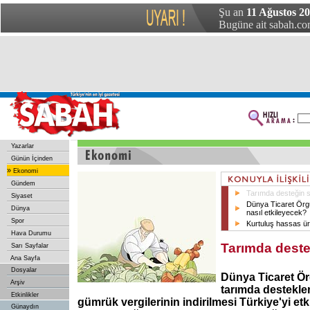
Şu an
11 Ağustos 2
Bugüne ait sabah.com
Yazarlar
Günün İçinden
»
Ekonomi
Gündem
Tarımda desteğin 
Siyaset
Dünya Ticaret Örgü
Dünya
nasıl etkileyecek?
Spor
Kurtuluş hassas ü
Hava Durumu
Tarımda deste
Sarı Sayfalar
Ana Sayfa
Dosyalar
Dünya Ticaret Ör
Arşiv
tarımda destekler
Etkinlikler
gümrük vergilerinin indirilmesi Türkiye'yi etk
Günaydın