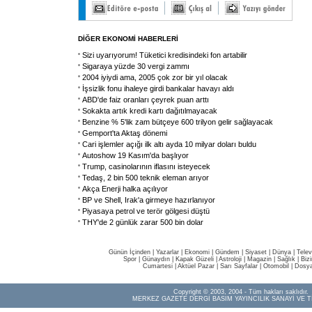
DİĞER EKONOMİ HABERLERİ
Sizi uyarıyorum! Tüketici kredisindeki fon artabilir
Sigaraya yüzde 30 vergi zammı
2004 iyiydi ama, 2005 çok zor bir yıl olacak
İşsizlik fonu ihaleye girdi bankalar havayı aldı
ABD'de faiz oranları çeyrek puan arttı
Sokakta artık kredi kartı dağıtılmayacak
Benzine % 5'lik zam bütçeye 600 trilyon gelir sağlayacak
Gemport'ta Aktaş dönemi
Cari işlemler açığı ilk altı ayda 10 milyar doları buldu
Autoshow 19 Kasım'da başlıyor
Trump, casinolarının iflasını isteyecek
Tedaş, 2 bin 500 teknik eleman arıyor
Akça Enerji halka açılıyor
BP ve Shell, Irak'a girmeye hazırlanıyor
Piyasaya petrol ve terör gölgesi düştü
THY'de 2 günlük zarar 500 bin dolar
Günün İçinden
|
Yazarlar
|
Ekonomi
|
Gündem
|
Siyaset
|
Dünya |
Telev
Spor
|
Günaydın
|
Kapak Güzeli
|
Astroloji
|
Magazin
|
Sağlık
|
Biz
Cumartesi
|
Aktüel Pazar
|
Sarı Sayfalar
|
Otomobil
|
Dosya
Copyright © 2003, 2004 - Tüm hakları saklıdır.
MERKEZ GAZETE DERGİ BASIM YAYINCILIK SANAYİ VE T