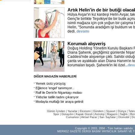
Artık Helin'in de bir butiği olaca
Hülya Avşar'ın kız kardeşi Helin Avşar, ta
Genç'le birlikte Teşvikiye'de bir butik aç
isimli mağaza için çok yoğun bir çalışma
Helin, "Sonunda aradığım işi buldum ve 
dedi.
devamı
Korumalı alışveriş
Doğuş Holding Yönetim Kurulu Başkanı Fe
Diana Şahenk, geçtiğimiz günlerde Nişant
Caddesi'nde alışverişe çıktı. Sahibi old
çanta ve ayakkabı alan Diana Hanım'ın to
korumaları taşıdı. Şahenk'in iki özel
...de
DİĞER MAGAZİN HABERLERİ
Yemek üstü yürüyüş
Eğlence 'engel' tanımıyor...
Ralf ile Derin'in Nişantaşı molası
Yıldızlar tatilin tadını çıkarıyor
Modayla mutfağı bir araya getirdi
Günün İçinden
|
Yazarlar
|
Ekonomi
|
Gündem
|
Siyaset
|
Dünya |
Telev
Spor
|
Günaydın
|
Kapak Güzeli
|
Astroloji
|
Magazin
|
Sağlık
|
Biz
Cumartesi
|
Aktüel Pazar
|
Sarı Sayfalar
|
Otomobil
|
Do
Copyright © 2003, 2004 - Tüm hakları saklıdır.
MERKEZ GAZETE DERGİ BASIM YAYINCILIK SANAYİ VE T