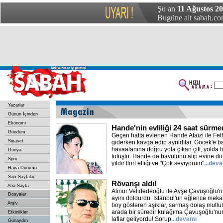
Şu an
11 Ağustos 2
Bugüne ait sabah.com
Yazarlar
Günün İçinden
Ekonomi
Hande'nin evliliği 24 saat sürme
Gündem
Geçen hafta evlenen Hande Ataizi ile Fet
Siyaset
giderken kavga edip ayrıldılar. Göcek'e b
havaalanına doğru yola çıkan çift, yolda
Dünya
tutuştu. Hande de bavulunu alıp evine dö
Spor
yıldır flört ettiği ve "Çok seviyorum"
...dev
Hava Durumu
Sarı Sayfalar
Rövanşı aldı!
Ana Sayfa
Alinur Velidedeoğlu ile Ayşe Çavuşoğlu'nu
Dosyalar
ayını doldurdu. İstanbul'un eğlence mekanl
Arşiv
boy gösteren aşıklar, sarmaş dolaş mutlul
arada bir süredir kulağıma Çavuşoğlu'nun
Etkinlikler
laflar geliyordu! Sorup
...devamı
Günaydın