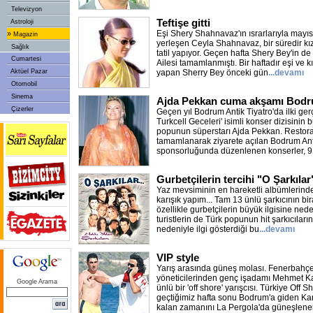
Televizyon
Teftişe gitti
Astroloji
Eşi Shery Shahnavaz'ın ısrarlarıyla mayı
»
Magazin
yerleşen Ceyla Shahnavaz, bir süredir kı
Sağlık
tatil yapıyor. Geçen hafta Shery Bey'in d
Cumartesi
Ailesi tamamlanmıştı. Bir haftadır eşi ve kı
Aktüel Pazar
yapan Sherry Bey önceki gün
...devamı
Otomobil
Sinema
Ajda Pekkan cuma akşamı Bodr
Çizerler
Geçen yıl Bodrum Antik Tiyatro'da ilki gerçe
Turkcell Geceleri' isimli konser dizisini
popunun süperstarı Ajda Pekkan. Restor
tamamlanarak ziyarete açılan Bodrum Anti
sponsorluğunda düzenlenen konserler, 9
Gurbetçilerin tercihi "O Şarkıla
Yaz mevsiminin en hareketli albümlerinden
karışık yapım... Tam 13 ünlü şarkıcının bi
özellikle gurbetçilerin büyük ilgisine ned
turistlerin de Türk popunun hit şarkıcıları
nedeniyle ilgi gösterdiği bu
...devamı
VIP style
Yarış arasında güneş molası. Fenerbahç
yöneticilerinden genç işadamı Mehmet K
Google Arama
ünlü bir 'off shore' yarışcısı. Türkiye Off
geçtiğimiz hafta sonu Bodrum'a giden Ka
kalan zamanını La Pergola'da güneşlene