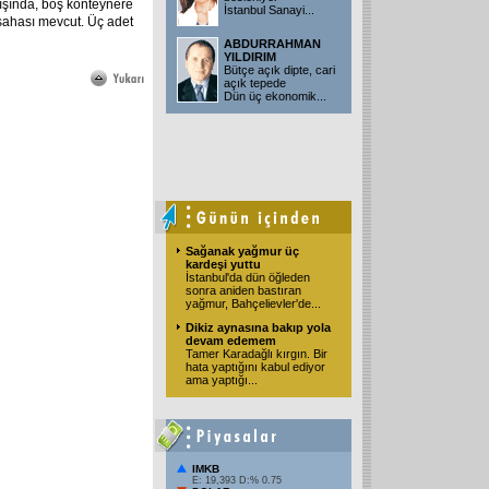
ışında, boş konteynere
İstanbul Sanayi
...
 sahası mevcut. Üç adet
ABDURRAHMAN
YILDIRIM
Bütçe açık dipte, cari
açık tepede
Dün üç ekonomik
...
Sağanak yağmur üç
kardeşi yuttu
İstanbul'da dün öğleden
sonra aniden bastıran
yağmur, Bahçelievler'de
...
Dikiz aynasına bakıp yola
devam edemem
Tamer Karadağlı kırgın. Bir
hata yaptığını kabul ediyor
ama yaptığı
...
IMKB
E: 19,393 D:% 0.75