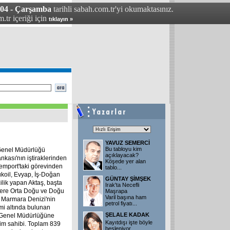
004 - Çarşamba
tarihli sabah.com.tr'yi okumaktasınız.
.tr içeriği için
tıklayın »
YAVUZ SEMERCİ
Bu tabloyu kim
Genel Müdürlüğü
açıklayacak?
nkası'nın iştiraklerinden
Köşede yer alan
Gemport'taki görevinden
tablo
...
ukoil, Evyap, İş-Doğan
GÜNTAY ŞİMŞEK
cilik yapan Aktaş, başta
Irak'ta Necefli
zere Orta Doğu ve Doğu
Maşrapa
Varil başına ham
. Marmara Denizi'nin
petrol fiyatı
...
i altında bulunan
ŞELALE KADAK
n Genel Müdürlüğüne
Kayıtdışı işte böyle
neyim sahibi. Toplam 839
besleniyor