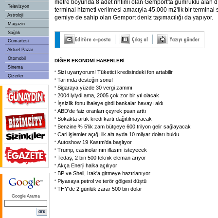
metre boyunda 8 adet rıhtımı olan Gemport'ta gümrüklü alan d
Televizyon
terminal hizmeti verilmesi amacıyla 45.000 m2'lik bir terminal
Astroloji
gemiye de sahip olan Gemport deniz taşımacılığı da yapıyor.
Magazin
Sağlık
Cumartesi
Aktüel Pazar
Otomobil
DİĞER EKONOMİ HABERLERİ
Sinema
Sizi uyarıyorum! Tüketici kredisindeki fon artabilir
Çizerler
Tarımda desteğin sonu!
Sigaraya yüzde 30 vergi zammı
2004 iyiydi ama, 2005 çok zor bir yıl olacak
İşsizlik fonu ihaleye girdi bankalar havayı aldı
ABD'de faiz oranları çeyrek puan arttı
Sokakta artık kredi kartı dağıtılmayacak
Benzine % 5'lik zam bütçeye 600 trilyon gelir sağlayacak
Cari işlemler açığı ilk altı ayda 10 milyar doları buldu
Autoshow 19 Kasım'da başlıyor
Trump, casinolarının iflasını isteyecek
Tedaş, 2 bin 500 teknik eleman arıyor
Akça Enerji halka açılıyor
BP ve Shell, Irak'a girmeye hazırlanıyor
Piyasaya petrol ve terör gölgesi düştü
THY'de 2 günlük zarar 500 bin dolar
Google Arama