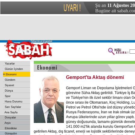
Şu an
11 Ağustos 2
Bugüne ait sabah.com
Yazarlar
Günün İçinden
»
Ekonomi
Gemport'ta Aktaş dönemi
Gündem
Siyaset
Gemport Liman ve Depolama İşletmeleri 
Dünya
görevine Süha Aktaş getirildi. Türkiye İş Ba
Spor
ve Türkiye'nin ilk özel sektör limanı olan 
Hava Durumu
önce sırası ile Otomarsan, Koç Holding, L
Petrol ve Petrol Ofisi'nde üst düzey yöneti
Sarı Sayfalar
Rusya Federasyonu, İran ve Irak olmak ü
Ana Sayfa
Avrupa ülkelerinde uzun yıllar görev yaptı
Dosyalar
güney doğusunda, tamamı gümrük denetim
Arşiv
141.000 m2'lik alanda kurulu Gemport'u
Etkinlikler
getirilen Aktaş, dış ticaret, enerji ve lojistik sektörlerinde de
Günaydın