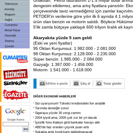
Unakıtan, "Petrol faturasının 1-1.5 milyar dolar artm
Televizyon
dengesini etkilemez, ama artış fiyatlara yansıtılır. 
Astroloji
çerçevesinde taviz vermediğimiz için zamlar kaçınılm
Magazin
PETDER'in verilerine göre yılın ilk 6 ayında 4.1 mil
Sağlık
ürün olan benzin ve motorin satıldı. Böylece Hüküme
Cumartesi
5'lik zamla bütçeye yaklaşık 600 trilyon liralık ek kay
Aktüel Pazar
Otomobil
Akaryakıta yüzde 5 zam geldi
Sinema
(Eski ve yeni fiyatlar)
Çizerler
95 Oktan Kurşunsuz: 1.982.000 - 2.081.000
98 Oktan Kurşunsuz: 2.128.000 - 2.235.000
Süper benzin: 1.985.000 - 2.084.000
Gazyağı: 1.387.000 - 1.456.000
Motorin: 1.541.000 - 1.618.000
DİĞER EKONOMİ HABERLERİ
Sizi uyarıyorum! Tüketici kredisindeki fon artabilir
Tarımda desteğin sonu!
Sigaraya yüzde 30 vergi zammı
2004 iyiydi ama, 2005 çok zor bir yıl olacak
Google Arama
İşsizlik fonu ihaleye girdi bankalar havayı aldı
ABD'de faiz oranları çeyrek puan arttı
Sokakta artık kredi kartı dağıtılmayacak