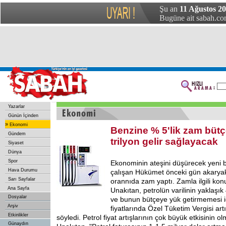
Şu an
11 Ağustos 2
Bugüne ait sabah.com
Yazarlar
Günün İçinden
»
Ekonomi
Benzine % 5'lik zam büt
Gündem
trilyon gelir sağlayacak
Siyaset
Dünya
Spor
Ekonominin ateşini düşürecek yeni b
Hava Durumu
çalışan Hükümet önceki gün akaryakı
Sarı Sayfalar
orannıda zam yaptı. Zamla ilgili ko
Ana Sayfa
Unakıtan, petrolün varilinin yaklaşı
Dosyalar
ve bunun bütçeye yük getirmemesi iç
Arşiv
fiyatlarında Özel Tüketim Vergisi artış
Etkinlikler
söyledi. Petrol fiyat artışlarının çok büyük etkisinin 
Günaydın