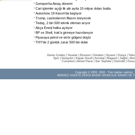
Gemport'ta Aktaş dönemi
Cari işlemler açığı ilk altı ayda 10 milyar doları buldu
Autoshow 19 Kasım'da başlıyor
Trump, casinolarının iflasını isteyecek
Tedaş, 2 bin 500 teknik eleman arıyor
Akça Enerji halka açılıyor
BP ve Shell, Irak'a girmeye hazırlanıyor
Piyasaya petrol ve terör gölgesi düştü
THY'de 2 günlük zarar 500 bin dolar
Günün İçinden
|
Yazarlar
|
Ekonomi
|
Gündem
|
Siyaset
|
Dünya |
Telev
Spor
|
Günaydın
|
Kapak Güzeli
|
Astroloji
|
Magazin
|
Sağlık
|
Biz
Cumartesi
|
Aktüel Pazar
|
Sarı Sayfalar
|
Otomobil
|
Dosya
Copyright © 2003, 2004 - Tüm hakları saklıdır.
MERKEZ GAZETE DERGİ BASIM YAYINCILIK SANAYİ VE T