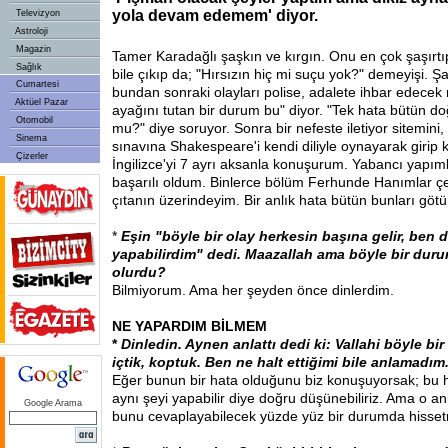
yola devam edemem' diyor.
Televizyon
Astroloji
Magazin
Tamer Karadağlı şaşkın ve kırgın. Onu en çok şaşırtıp 
Sağlık
bile çıkıp da; "Hırsızın hiç mi suçu yok?" demeyişi. Şa
Cumartesi
bundan sonraki olayları polise, adalete ihbar edecek
Aktüel Pazar
ayağını tutan bir durum bu" diyor. "Tek hata bütün do
Otomobil
mu?" diye soruyor. Sonra bir nefeste iletiyor sitemini
Sinema
sınavına Shakespeare'i kendi diliyle oynayarak giri
Çizerler
İngilizce'yi 7 ayrı aksanla konuşurum. Yabancı yapım
başarılı oldum. Binlerce bölüm Ferhunde Hanımlar çe
çıtanın üzerindeyim. Bir anlık hata bütün bunları götü
*
Eşin "böyle bir olay herkesin başına gelir, ben d
yapabilirdim" dedi. Maazallah ama böyle bir duru
olurdu?
Bilmiyorum. Ama her şeyden önce dinlerdim.
NE YAPARDIM BİLMEM
*
Dinledin. Aynen anlattı dedi ki: Vallahi böyle bi
içtik, koptuk. Ben ne halt ettiğimi bile anlamadım.
Eğer bunun bir hata olduğunu biz konuşuyorsak; bu ha
aynı şeyi yapabilir diye doğru düşünebiliriz. Ama o an
Google Arama
bunu cevaplayabilecek yüzde yüz bir durumda hisse