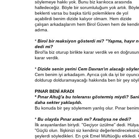
söylemeye hakkı yok. Bunu biz karıkoca arasında
halledeceğiz. Böyle bir sorumluluğum yok artık. Böyle
beklenti varsa bu başka türlü polemiklere de yol
açabilirdi benim dizide kalıyor olmam. Hem dizide
çalışan arkadaşlarım hem Birol Güven hem de kend
adıma.
*
Birol bir reaksiyon gösterdi mi? "Yapma, hayır n
dedi mi?
Birol'la biz oturup birlikte karar verdik ve en doğrus
karar verdik.
*
Dizide senin yerini Cem Davran'ın alacağı söylen
Cem benim iyi arkadaşım. Ayrıca çok da iyi bir oyun
doldurup dolduramayacağı hakkında ben bir şey sö
PINAR BENİ ARADI
*
Pınar Altuğ'a bu toleransı göstermiş miydi? Sank
daha sekter yaklaşıldı.
Bu konuda bir şey söylemem yanlış olur. Pınar beni
*
Bu olayda Pınar aradı mı? Aradıysa ne dedi?
İlk arayanlardan biriydi. "Geçiyor üzülme" dedi. Hülya
"Güçlü olun. İlişkinizi siz kendiniz değerlendireceksin
şeylerdi söyledikleri. En çok Emel Müftüoğlu etkiledi. 