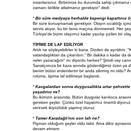
insanlarsınız. Birbirinize bu durumda sahip çıkmanız 
zamanı birlikte atlatmanız gerekiyor" dedi.
*
Bir süre medyaya herhalde kepengi kapattınız ö
Bir süre konuşmamak gerekiyor. Olayın sıcaklığı içi
servis atıyor, bu bir tenis maçına dönmemeli. Her şey y
Türkiye'de bizim olayımız kadar yazılıp çizilen bir ol
TİPİME DE LAF EDİLİYOR
Artık ne söyleyebilirler ki bana. Dizden de ayrıldım. "
vatandaşlıktan da çıkarılsın." Bir dakika o kadar da de
neler yazacağım" mı diyordu herkes? Şimdi vay canı
Sanatçımıza bir kaza anında gösterdiğimiz özen ya d
benim bütün erdemlerim bir anda silinmiş mi oldu? A
rolüme, tipime laf edilmeye başlandı.
*
Kavgalardan sonra duygusallıkta artar şehvette 
yaşadınız mı?
Bu ikimizin arasında. Bütün duygular karıkoca arası
gereken şeyler. Çünkü özel hayatımız önemli diyoru
verirsek ikiyüzlülük yapmış oluruz.
*
Tamer Karadağlı'nın son lafı ne?
Pişman olduğum şeyler oldu tabii. Ama dikiz aynası
devam etmem.