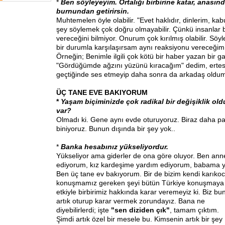
*
Ben söyleyeyim. Ortalığı birbirine katar, anasın
burnundan getirirsin.
Muhtemelen öyle olabilir. "Evet haklıdır, dinlerim, kabu
şey söylemek çok doğru olmayabilir. Çünkü insanlar 
vereceğini bilmiyor. Onurum çok kırılmış olabilir. Söy
bir durumla karşılaşırsam aynı reaksiyonu vereceği
Örneğin; Benimle ilgili çok kötü bir haber yazan bir ga
"Gördüğümde ağzını yüzünü kıracağım" dedim, ertesi
geçtiğinde ses etmeyip daha sonra da arkadaş oldum
ÜÇ TANE EVE BAKIYORUM
*
Yaşam biçiminizde çok radikal bir değişiklik old
var?
Olmadı ki. Gene aynı evde oturuyoruz. Biraz daha pa
biniyoruz. Bunun dışında bir şey yok..
*
Banka hesabınız yükseliyordur.
Yükseliyor ama giderler de ona göre oluyor. Ben an
ediyorum, kız kardeşime yardım ediyorum, babama 
Ben üç tane ev bakıyorum. Bir de bizim kendi karıko
konuşmamız gereken şeyi bütün Türkiye konuşmaya 
etkiyle birbirimiz hakkında karar veremeyiz ki. Biz bu
artık oturup karar vermek zorundayız. Bana
ne
diyebilirlerdi; işte
"sen diziden çık"
, tamam çıktım.
Şimdi artık özel bir mesele bu. Kimsenin artık bir şey