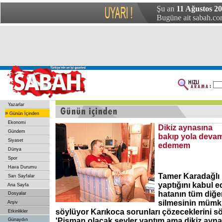
Şu an
11 Ağustos 2
Bugüne ait sabah.com
Yazarlar
»
Günün İçinden
Ekonomi
Dikiz aynasına
Gündem
bakıp yola deva
Siyaset
edemem
Dünya
Spor
Hava Durumu
Tamer Karadağlı k
Sarı Sayfalar
yaptığını kabul e
Ana Sayfa
hatanın tüm diğer
Dosyalar
silmesinin mümk
Arşiv
söylüyor Karıkoca sorunları çözeceklerini s
Etkinlikler
'Pişman olacak şeyler yaptım ama dikiz ayn
Günaydın