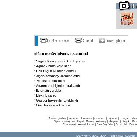
DİĞER GÜNÜN İÇİNDEN HABERLERİ
Sağanak yağmur üç kardeşi yuttu
Ağabey bana yardım et
Halil Ergün ölümden döndü
Jigolo astsubay ordudan atıldı
'Alo eşimi öldürdüm'
Apartman girişinde bıçaklandı
İki ortağı vurdular
Elektrik çarptı
Gaspçı travestiler tutuklandı
Ölen taksici de kusurlu
Günün İçinden
|
Yazarlar
|
Ekonomi
|
Gündem
|
Siyaset
|
Dünya |
Telev
Spor
|
Günaydın
|
Kapak Güzeli
|
Astroloji
|
Magazin
|
Sağlık
|
Biz
Cumartesi
|
Aktüel Pazar
|
Sarı Sayfalar
|
Otomobil
|
Dosya
Copyright © 2003, 2004 - Tüm hakları saklıdır.