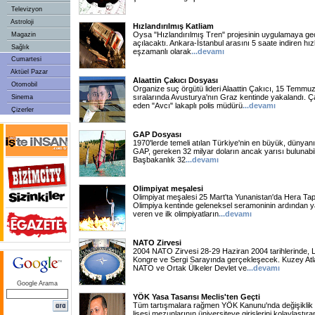
Televizyon
Astroloji
Hızlandırılmış Katliam
Oysa "Hızlandırılmış Tren" projesinin uygulamaya geç
Magazin
açılacaktı. Ankara-İstanbul arasını 5 saate indiren hızl
Sağlık
eşzamanlı olarak
...devamı
Cumartesi
Aktüel Pazar
Alaattin Çakıcı Dosyası
Otomobil
Organize suç örgütü lideri Alaattin Çakıcı, 15 Temmu
sıralarında Avusturya'nın Graz kentinde yakalandı. Çak
Sinema
eden "Avcı" lakaplı polis müdürü
...devamı
Çizerler
GAP Dosyası
1970'lerde temeli atılan Türkiye'nin en büyük, dünyanı
GAP, gereken 32 milyar doların ancak yarısı bulunabildi
Başbakanlık 32
...devamı
Olimpiyat meşalesi
Olimpiyat meşalesi 25 Mart'ta Yunanistan'da Hera Ta
Olimpiya kentinde geleneksel seramoninin ardından yak
veren ve ilk olimpiyatların
...devamı
NATO Zirvesi
2004 NATO Zirvesi 28-29 Haziran 2004 tarihlerinde, Lü
Kongre ve Sergi Sarayında gerçekleşecek. Kuzey Atl
NATO ve Ortak Ülkeler Devlet ve
...devamı
Google Arama
YÖK Yasa Tasarısı Meclis'ten Geçti
Tüm tartışmalara rağmen YÖK Kanunu'nda değişiklik
lisesi mezunlarının üniversiteye girişlerini kolaylaştı