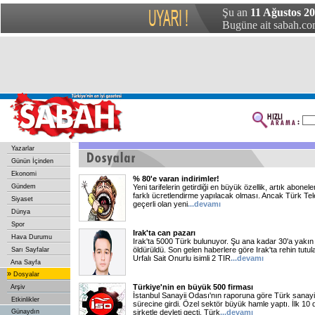
Şu an
11 Ağustos 2
Bugüne ait sabah.com
Yazarlar
Günün İçinden
Ekonomi
% 80'e varan indirimler!
Gündem
Yeni tarifelerin getirdiği en büyük özellik, artık abonele
farklı ücretlendirme yapılacak olması. Ancak Türk Tel
Siyaset
geçerli olan yeni
...devamı
Dünya
Spor
Irak'ta can pazarı
Hava Durumu
Irak'ta 5000 Türk bulunuyor. Şu ana kadar 30'a yakı
öldürüldü. Son gelen haberlere göre Irak'ta rehin tu
Sarı Sayfalar
Urfalı Sait Onurlu isimli 2 TIR
...devamı
Ana Sayfa
»
Dosyalar
Türkiye'nin en büyük 500 firması
Arşiv
İstanbul Sanayii Odası'nın raporuna göre Türk sanayii 
Etkinlikler
sürecine girdi. Özel sektör büyük hamle yaptı. İlk 10
Günaydın
şirketle devleti geçti. Türk
...devamı