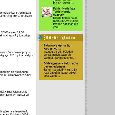
İçişleri Bakanı,
...
Fahiş fiyatlı ilacı
Teftiş Kurulu
mesiyle kara trenin bahtı
çözecek
andırılmış tren, Ankara ile
Roche firmasına ait
ilacın SSK'ya yüksek
fiyattan satılmasının
yeni
...
z 2004'te saat 19.30
ıcı'yı tam 7 yıldır takip
Sağanak yağmur üç
kardeşi yuttu
İstanbul'da dün öğleden
n ise 8'inci büyük projesi
sonra aniden bastıran
ği için 2010 yılını bekliyor.
yağmur, Bahçelievler'de
...
Dikiz aynasına bakıp yola
devam edemem
Tamer Karadağlı kırgın. Bir
pınağının da bulunduğu
hata yaptığını kabul ediyor
ıldı. Olimpiyatlara adını
ama yaptığı
...
tfi Kırdar Uluslararası
antik Konseyi (NAC) ve
 öngören ve imam hatip
ran tasarı 13 Mayıs 2004