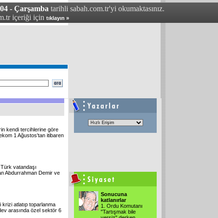
004 - Çarşamba
tarihli sabah.com.tr'yi okumaktasınız.
.tr içeriği için
tıklayın »
rin kendi tercihlerine göre
ekom 1 Ağustos'tan itibaren
n Türk vatandaşı
tulan Abdurrahman Demir ve
Sonucuna
katlanırlar
krizi atlatıp toparlanma
1. Ordu Komutanı
 dev arasında özel sektör 6
"Tartışmak bile
yersiz" derken,