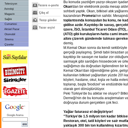
Bu konuda yazdığım yazıyı okuyan işada
Televizyon
Okan
'dan bir elektronik posta mesajı ald
Astroloji
sohbeti yaptık. Okan, bitkisel atık yağları
Magazin
kazandıran
Prometa
'nın sahibi. Mesajın
Sağlık
toplantısında konuşulan bu konu, ne kad
Cumartesi
gidilse azdır. Kayıtdışı ile savaş, gerç
üzere, İSO, İstanbul Ticaret Odası (İTO)
Aktüel Pazar
(ATO) gibi kuruluşların-hatta cami imaml
Otomobil
altını çizerek gündemde tutması gereke
Sinema
demiş.
Çizerler
M.Kemal Okan sonra da kendi sektörüyle ilg
gerçeği paylaşmış. Şimdi tabii birazdan 
kayıtdışı ile savaşın ne kadar zor olduğun
sarmaşık gibi sardığını hissedecek ve ürke
sağlığımızı da doğrudan ilgilendiren bir k
Kemal Okan'dan öğrendiğime göre, gelişm
kullanılan bitkisel yağlardan yüzde 20'i kad
köyleri, hastane, okul, kışla ve hatta evlerd
toplanıp, başta 'biodizel' ve endüstride ku
olarak geri dönüştürülüyor.
Peki Türkiye'de bu atıklar ne oluyor? Bitki
Derneği'nin de bu konuda araştırmaları va
doğruysa durum gerçekten çok feci.
Yağlar faturasız el değiştiriyor!
Google Arama
"Türkiye'de 1.5 milyon ton kadar bitkisel
Restoran, otel, tatil köyleri ve sair mut
yaklaşık 300 bin ton kullanılmış kızartma