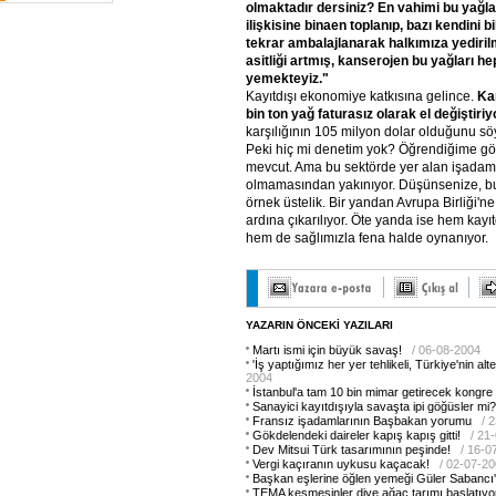
olmaktadır dersiniz? En vahimi bu yağl
ilişkisine binaen toplanıp, bazı kendini 
tekrar ambalajlanarak halkımıza yediril
asitliği artmış, kanserojen bu yağları he
yemekteyiz."
Kayıtdışı ekonomiye katkısına gelince.
Ka
bin ton yağ faturasız olarak el değiştiri
karşılığının 105 milyon dolar olduğunu sö
Peki hiç mi denetim yok? Öğrendiğime g
mevcut. Ama bu sektörde yer alan işadaml
olmamasından yakınıyor. Düşünsenize, b
örnek üstelik. Bir yandan Avrupa Birliği'n
ardına çıkarılıyor. Öte yanda ise hem kayı
hem de sağlımızla fena halde oynanıyor.
YAZARIN ÖNCEKİ YAZILARI
Martı ismi için büyük savaş!
/ 06-08-2004
'İş yaptığımız her yer tehlikeli, Türkiye'nin alter
2004
İstanbul'a tam 10 bin mimar getirecek kongre
Sanayici kayıtdışıyla savaşta ipi göğüsler mi?
Fransız işadamlarının Başbakan yorumu
/ 
Gökdelendeki daireler kapış kapış gitti!
/ 21
Dev Mitsui Türk tasarımının peşinde!
/ 16-0
Vergi kaçıranın uykusu kaçacak!
/ 02-07-2
Başkan eşlerine öğlen yemeği Güler Sabancı
TEMA kesmesinler diye ağaç tarımı başlatıyo