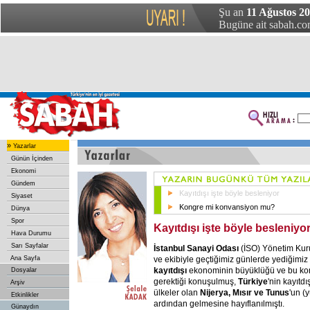
Şu an
11 Ağustos 2
Bugüne ait sabah.com
»
Yazarlar
Günün İçinden
Ekonomi
Gündem
Kayıtdışı işte böyle besleniyor
Siyaset
Kongre mi konvansiyon mu?
Dünya
Spor
Kayıtdışı işte böyle besleniyo
Hava Durumu
Sarı Sayfalar
İstanbul Sanayi Odası
(İSO) Yönetim Kur
ve ekibiyle geçtiğimiz günlerde yediğimi
Ana Sayfa
kayıtdışı
ekonominin büyüklüğü ve bu kon
Dosyalar
gerektiği konuşulmuş,
Türkiye
'nin kayıtd
Arşiv
ülkeler olan
Nijerya, Mısır ve Tunus
'un (
Etkinlikler
ardından gelmesine hayıflanılmıştı.
Günaydın