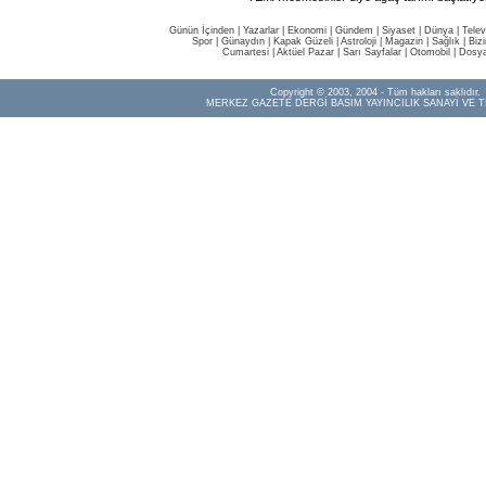
Günün İçinden
|
Yazarlar
|
Ekonomi
|
Gündem
|
Siyaset
|
Dünya |
Telev
Spor
|
Günaydın
|
Kapak Güzeli
|
Astroloji
|
Magazin
|
Sağlık
|
Biz
Cumartesi
|
Aktüel Pazar
|
Sarı Sayfalar
|
Otomobil
|
Dosya
Copyright © 2003, 2004 - Tüm hakları saklıdır.
MERKEZ GAZETE DERGİ BASIM YAYINCILIK SANAYİ VE T