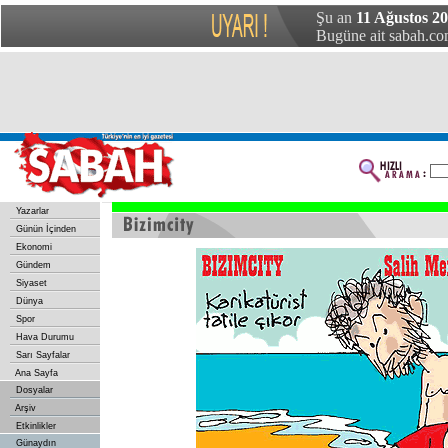
Şu an
11 Ağustos 2
Bugüne ait sabah.com
Yazarlar
Günün İçinden
Ekonomi
Gündem
Siyaset
Dünya
Spor
Hava Durumu
Sarı Sayfalar
Ana Sayfa
Dosyalar
Arşiv
Etkinlikler
Günaydın