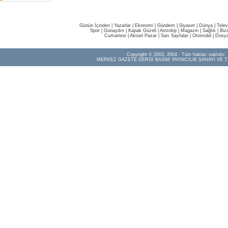
Günün İçinden
|
Yazarlar
|
Ekonomi
|
Gündem
|
Siyaset
|
Dünya |
Telev
Spor
|
Günaydın
|
Kapak Güzeli
|
Astroloji
|
Magazin
|
Sağlık
|
Biz
Cumartesi
|
Aktüel Pazar
|
Sarı Sayfalar
|
Otomobil
|
Dosya
Copyright © 2003, 2004 - Tüm hakları saklıdır.
MERKEZ GAZETE DERGİ BASIM YAYINCILIK SANAYİ VE T