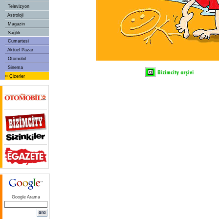
Televizyon
Astroloji
Magazin
Sağlık
Cumartesi
Aktüel Pazar
Otomobil
Sinema
»
Çizerler
Google Arama