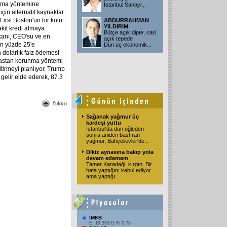
ırma yöntemine
İstanbul Sanayi
...
çin alternatif kaynaklar
First Boston'un bir kolu
ABDURRAHMAN
YILDIRIM
kit kredi almaya
Bütçe açık dipte, cari
kanı, CEO'su ve en
açık tepede
an yüzde 25'e
Dün üç ekonomik
...
n dolarlık faiz ödemesi
flastan korunma yöntemi
itirmeyi planlıyor. Trump
 gelir elde ederek, 87.3
Sağanak yağmur üç
kardeşi yuttu
İstanbul'da dün öğleden
sonra aniden bastıran
yağmur, Bahçelievler'de
...
Dikiz aynasına bakıp yola
devam edemem
Tamer Karadağlı kırgın. Bir
hata yaptığını kabul ediyor
ama yaptığı
...
IMKB
E: 19,393 D:% 0.75