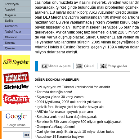
casinoları önümüzdeki ay iflasını isteyerek, yeniden yapıland
Televizyon
başvuracak. Şirket içinde bulunduğu mali problemleri çözmek i
Astroloji
ararken, 1.8 milyar dolarlık borç yükü yüzünden Credit Suisse 
Magazin
olan DLJ Merchant yatırım bankasından 400 milyon dolarlık na
Sağlık
hazırlanıyor. Bu yeni yapılanmada şirketin yönetim kurulu baş
Cumartesi
büyük hissedarı olan Trump'ın hisseleri ise yüzde 56 oranınd
Aktüel Pazar
gerileyecek. Ayrıca yıllık borç faiz ödemesi olarak 228.5 milyo
de yarı yarıya düşmüş olacak. Şirket, Chapter 11 adı verilen i
Otomobil
ile yeniden yapılandırma sürecini 2005 yılının ilk çeyreğinde b
Sinema
Atlantic Hotels & Casino Resorts, geçen yıl 139.4 milyon dolar
Çizerler
milyon dolar zarar etmişti.
DİĞER EKONOMİ HABERLERİ
Sizi uyarıyorum! Tüketici kredisindeki fon artabilir
Tarımda desteğin sonu!
Sigaraya yüzde 30 vergi zammı
2004 iyiydi ama, 2005 çok zor bir yıl olacak
İşsizlik fonu ihaleye girdi bankalar havayı aldı
ABD'de faiz oranları çeyrek puan arttı
Sokakta artık kredi kartı dağıtılmayacak
Benzine % 5'lik zam bütçeye 600 trilyon gelir sağlayacak
Google Arama
Gemport'ta Aktaş dönemi
Cari işlemler açığı ilk altı ayda 10 milyar doları buldu
Autoshow 19 Kasım'da başlıyor