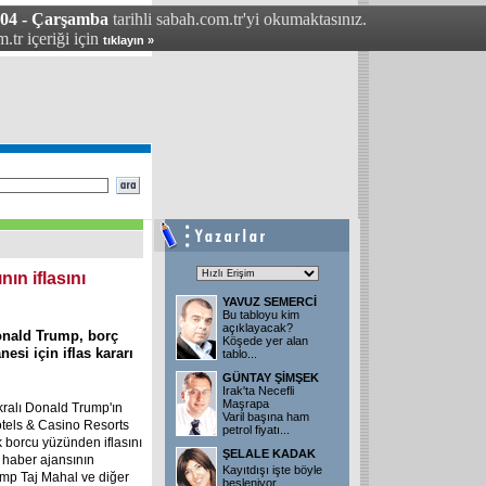
004 - Çarşamba
tarihli sabah.com.tr'yi okumaktasınız.
.tr içeriği için
tıklayın »
nın iflasını
YAVUZ SEMERCİ
Bu tabloyu kim
açıklayacak?
onald Trump, borç
Köşede yer alan
esi için iflas kararı
tablo
...
GÜNTAY ŞİMŞEK
Irak'ta Necefli
Maşrapa
kralı Donald Trump'ın
Varil başına ham
tels & Casino Resorts
petrol fiyatı
...
ık borcu yüzünden iflasını
ŞELALE KADAK
P haber ajansının
Kayıtdışı işte böyle
rump Taj Mahal ve diğer
besleniyor