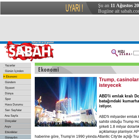
Şu an
11 Ağustos 2
Bugüne ait sabah.com
Yazarlar
Günün İçinden
»
Ekonomi
Trump, casinoları
Gündem
isteyecek
Siyaset
Dünya
ABD'li emlak kralı D
Spor
batağındaki kumarhan
Hava Durumu
istiyor.
Sarı Sayfalar
Ana Sayfa
ABD'li
milyarder emlak 
Dosyalar
sahibi olduğu Trump Ho
şirketi 1.8 milyar dolarl
Arşiv
açıklamayı planlıyor. A
Etkinlikler
haberine göre, Trump'ın 1990 yılında Atlantic City'de açtığı T
Günaydın