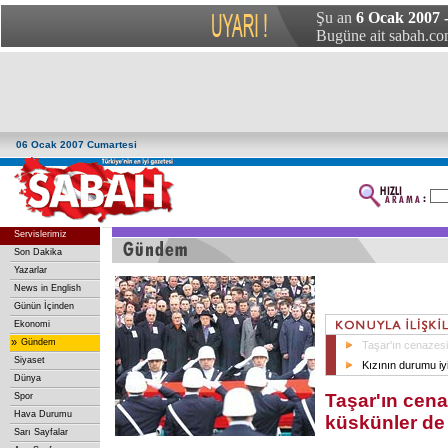
Şu an
6 Ocak 2007 
Bugüne ait sabah.com
06 Ocak 2007 Cumartesi
Servislerimiz
Son Dakika
Yazarlar
News in English
Günün İçinden
Ekonomi
»
Gündem
Taşar'ın cenazes
Siyaset
Kızının durumu iy
Dünya
Taşar'ın cen
Spor
Hava Durumu
küskünler de
Sarı Sayfalar