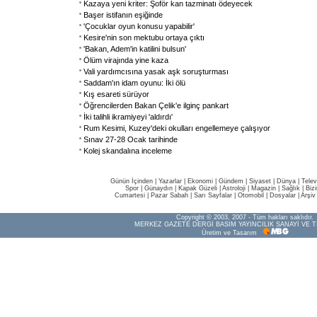
Kazaya yeni kriter: Şoför kan tazminatı ödeyecek
Başer istifanın eşiğinde
'Çocuklar oyun konusu yapabilir'
Kesire'nin son mektubu ortaya çıktı
'Bakan, Adem'in katilini bulsun'
Ölüm virajında yine kaza
Vali yardımcısına yasak aşk soruşturması
Saddam'ın idam oyunu: İki ölü
Kış esareti sürüyor
Öğrencilerden Bakan Çelik'e ilginç pankart
İki talihli ikramiyeyi 'aldırdı'
Rum Kesimi, Kuzey'deki okulları engellemeye çalışıyor
Sınav 27-28 Ocak tarihinde
Kolej skandalına inceleme
Günün İçinden
|
Yazarlar
|
Ekonomi
|
Gündem
|
Siyaset
|
Dünya |
Telev
Spor
|
Günaydın
|
Kapak Güzeli
|
Astroloji
|
Magazin
|
Sağlık
|
Biz
Cumartesi
|
Pazar Sabah
|
Sarı Sayfalar
|
Otomobil
|
Dosyalar
|
Arşiv
Copyright © 2003, 2007 - Tüm hakları saklıdır.
MERKEZ GAZETE DERGİ BASIM YAYINCILIK SANAYİ VE T
Üretim ve Tasarım