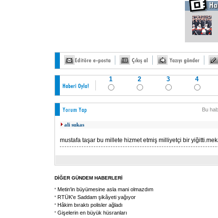
1
2
3
4
Bu hab
ali sukas
mustafa taşar bu millete hizmet etmiş milliyetçi bir yiğitti.me
DİĞER GÜNDEM HABERLERİ
Metin'in büyümesine asla mani olmazdım
RTÜK'e Saddam şikâyeti yağıyor
Hâkim bıraktı polisler ağladı
Gişelerin en büyük hüsranları