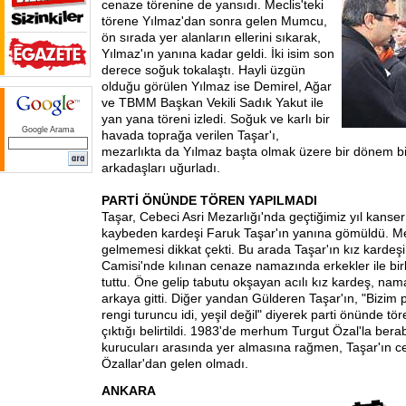
cenaze törenine de yansıdı. Meclis'teki
törene Yılmaz'dan sonra gelen Mumcu,
ön sırada yer alanların ellerini sıkarak,
Yılmaz'ın yanına kadar geldi. İki isim son
derece soğuk tokalaştı. Hayli üzgün
olduğu görülen Yılmaz ise Demirel, Ağar
ve TBMM Başkan Vekili Sadık Yakut ile
yan yana töreni izledi. Soğuk ve karlı bir
Google Arama
havada toprağa verilen Taşar'ı,
mezarlıkta da Yılmaz başta olmak üzere bir dönem bir
arkadaşları uğurladı.
PARTİ ÖNÜNDE TÖREN YAPILMADI
Taşar, Cebeci Asri Mezarlığı'nda geçtiğimiz yıl kanse
kaybeden kardeşi Faruk Taşar'ın yanına gömüldü. 
gelmemesi dikkat çekti. Bu arada Taşar'ın kız kardeş
Camisi'nde kılınan cenaze namazında erkekler ile birl
tuttu. Öne gelip tabutu okşayan acılı kız kardeş, nam
arkaya gitti. Diğer yandan Gülderen Taşar'ın, "Bizim 
rengi turuncu idi, yeşil değil" diyerek parti önünde tö
çıktığı belirtildi. 1983'de merhum Turgut Özal'la ber
kurucuları arasında yer almasına rağmen, Taşar'ın 
Özallar'dan gelen olmadı.
ANKARA