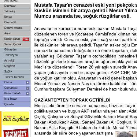
Ana Sayfa
Mustafa Taşar'ın cenazesi eski yeni pekçok s
Dosyalar
küskün isimleri bir araya getirdi. Mesut Yılm
Teknoloji
Mumcu arasında ise, soğuk rüzgârlar esti.
Emlak
Otomobil
Anavatan'ın kurucularından eski bakan Mustafa Taşar
Detaylı Arama
düzenlenen tören ve Kocatepe Camisi'nde kılınan n
Arşiv
toprağa verildi. Cenaze eski, yeni, sağ ve sol partiler
Kültür Sanat
ile küskünleri bir araya getirdi. Taşar'ın asker oğlu E
Sabah Çocuk
Günaydın
namazda babasının fotoğrafını en önde taşırken, dok
Televizyon
yaralan eşi Gülderen Taşar'ın otomobilden inmesine iz
Astroloji
hüzünlü gözlerle kocasını araçtan uğurlamakla yetindi.
Magazin
Meclis'te düzenlendi. Tören 20 yılı aşkın süredir Ana
Sağlık
yapan çok sayıda ismi bir araya getirdi. AKP, CHP, 
Turizm Rehberi
de yoğun katılım oldu. Anavatan'ın eski genel başkanl
Cuma
Mesut Yılmaz ve Nesrin Nas da törene katıldılar. Tö
Cumartesi
Cumhurbaşkanı Süleyman Demirel de hazır bulundu.
Pazar Sabah
İşte İnsan
GAZİANTEP'TEN TOPRAK GETİRİLDİ
Çizerler
Meclis'teki tören ile cenaze namazına, bazıları Taşar
politika yapan ve bugün AKP saflarında yer alan; Ada
Çiçek, Çalışma ve Sosyal Güvenlik Bakanı Murat Başes
Bakanı Abdülkadir Aksu, Sanayi Bakanı Ali Coşkun, K
Bakanı Atilla Koç gibi 9 bakan da katıldı. Mesut Yılma
arasında bir süre önce yaşanan tartışma