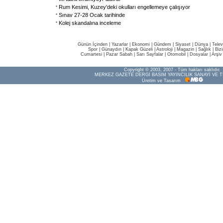
Rum Kesimi, Kuzey'deki okulları engellemeye çalışıyor
Sınav 27-28 Ocak tarihinde
Kolej skandalına inceleme
Günün İçinden
|
Yazarlar
|
Ekonomi
|
Gündem
|
Siyaset
|
Dünya |
Telev
Spor
|
Günaydın
|
Kapak Güzeli
|
Astroloji
|
Magazin
|
Sağlık
|
Biz
Cumartesi
|
Pazar Sabah
|
Sarı Sayfalar
|
Otomobil
|
Dosyalar
|
Arşiv
Copyright © 2003, 2007 - Tüm hakları saklıdır.
MERKEZ GAZETE DERGİ BASIM YAYINCILIK SANAYİ VE T
Üretim ve Tasarım