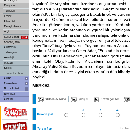
Ana Sayfa
kayıtları'' ile yayınlanması üzerine soruşturma açıldı
Dosyalar
felç olan A.K eşi tarafından terk edildi. Geçimini s
Teknoloji
olan A.K., biri felç üç çocuğuna bakabilmek ve yardım 
Emlak
başvurdu. O dönem sosyal hizmetlerden sorumlu val
Otomobil
Adar ile görüşen kadın, vakıftan yardım aldı. Yardıml
Detaylı Arama
yardımcısı ve kadın arasında duygusal bir yakınlaşma
Arşiv
yardımcısı ve kadın aralarında mesajlaşıp telefonla g
Kültür Sanat
konuşmalarını ve mesajları ele geçiren yerel televizy
Sabah Çocuk
olayı "taciz" başlığıyla verdi. Yayının ardından Aksara
Günaydın
başlattı. Vali yardımcısı Ömer Adar, "Bu kadınla aram
Televizyon
oldu, bunu inkâr etmiyorum, ancak telefon görüşmele
Astroloji
sınırlı kaldı. Olay, kadın ile TV sahibinin hazırladığı 
Magazin
Aksaray Valisi Sebati Buyuran ise olayın bir taciz olar
Sağlık
etmediğini, daha önce tayini çıkan Adar'ın dün itibariyle
Turizm Rehberi
söyledi.
Cuma
Cumartesi
MERKEZ
Pazar Sabah
İşte İnsan
Çizerler
1
2
3
4
Bu hab