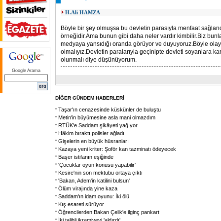
H.Ali HAMZA
Böyle bir şey olmuşsa bu devletin parasıyla menfaat sağland
örneğidir.Ama bunun gibi daha neler vardır kimbilir.Biz bun
medyaya yansıdığı oranda görüyor ve duyuyoruz.Böyle olayla
olmalıyız.Devletin paralarıyla geçinipte devleti soyanlara ka
olunmalı diye düşünüyorum.
Google Arama
DİĞER GÜNDEM HABERLERİ
Taşar'ın cenazesinde küskünler de buluştu
Metin'in büyümesine asla mani olmazdım
RTÜK'e Saddam şikâyeti yağıyor
Hâkim bıraktı polisler ağladı
Gişelerin en büyük hüsranları
Kazaya yeni kriter: Şoför kan tazminatı ödeyecek
Başer istifanın eşiğinde
'Çocuklar oyun konusu yapabilir'
Kesire'nin son mektubu ortaya çıktı
'Bakan, Adem'in katilini bulsun'
Ölüm virajında yine kaza
Saddam'ın idam oyunu: İki ölü
Kış esareti sürüyor
Öğrencilerden Bakan Çelik'e ilginç pankart
İki talihli ikramiyeyi 'aldırdı'