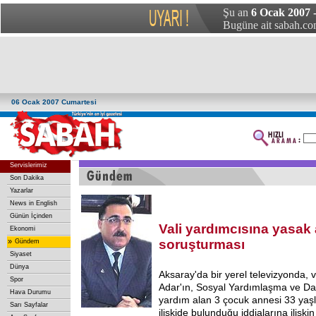
Şu an
6 Ocak 2007 
Bugüne ait sabah.com
06 Ocak 2007 Cumartesi
Servislerimiz
Son Dakika
Yazarlar
News in English
Günün İçinden
Vali yardımcısına yasak
Ekonomi
»
soruşturması
Gündem
Siyaset
Dünya
Aksaray'da bir yerel televizyonda, 
Spor
Adar'ın, Sosyal Yardımlaşma ve D
Hava Durumu
yardım alan 3 çocuk annesi 33 yaşl
Sarı Sayfalar
ilişkide bulunduğu iddialarına ilişk