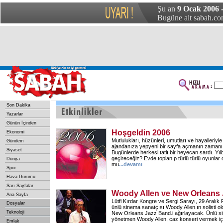
Şu an
9 Ocak 2006 -
Bugüne ait sabah.com
Son Dakika
Yazarlar
Günün İçinden
Hoşgeldin 2006
Ekonomi
Mutlulukları, hüzünleri, umutları ve hayalleriyle 
Gündem
ajandanıza yepyeni bir sayfa açmanın zamanı.
Siyaset
Bugünlerde herkesi tatlı bir heyecan sardı. Yı
geçireceğiz? Evde toplanıp türlü türlü oyunlar
Dünya
mu
...
devamı
Spor
Hava Durumu
Sarı Sayfalar
Woody Allen ve New Orleans
Ana Sayfa
Lütfi Kırdar Kongre ve Sergi Sarayı, 29 Aral
Dosyalar
ünlü sinema sanatçısı Woody Allen.ın solisti o
Teknoloji
New Orleans Jazz Band.i ağırlayacak. Ünlü 
yönetmen Woody Allen, caz konseri vermek için
Emlak