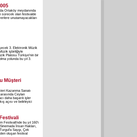
2005
sında Ortaköy meydanında
ün sürecek olan festivalde
everlere unutamayacakları
eşecek 3. Elektronik Müzik
üzik işbirliğiyle
zik Platosu Türkiye'nin bir
olma yolunda bu yıl 3.
u Müşteri
şteri Kazanma Sanatı
0 arasında Ceylan
cı daha başarılı işler
ş açısı ve belirleyici
Festivali
lm Festivali'nde bu yıl 160'ı
, Sinemada İnsan Hakları,
 Turgul'a Saygı, Çek
den oluşan festival