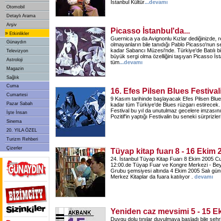
İstanbul Kültür
...
devamı
Otomobil
Detaylı Arama
Arşiv
Picasso İstanbul'da...
»
Etkinlikler
Guernica ya da Avignonlu Kızlar dediğinizde, re
Günaydın
olmayanların bile tanıdığı Pablo Picasso'nun se
kadar Sabancı Müzesi'nde. Türkiye'de Batılı bir
Televizyon
büyük sergi olma özelliğini taşıyan Picasso İst
Astroloji
tüm
...
devamı
Magazin
Sağlık
Cuma
16. Efes Pilsen Blues Festival
Cumartesi
9 Kasım tarihinde başlayacak Efes Pilsen Blues 
Pazar Sabah
kadar tüm Türkiye'de Blues rüzgarı estirecek
Festival bu yıl da unutulmaz gecelere imzası
İşte İnsan
Pozitif'in yaptığı Festivalin bu seneki sürprizle
Sinema
20. YILA ÖZEL
Turizm Rehberi
Çizerler
Tüyap kitap fuarı 8 - 16 Ekim 
24. İstanbul Tüyap Kitap Fuarı 8 Ekim 2005 C
12:00.de Tüyap Fuar ve Kongre Merkezi - Beyl
Grubu şemsiyesi altında 4 Ekim 2005 Salı gün
Merkez Kitaplar da fuara katılıyor .
devamı
Yeniden caz mevsimi 5 - 15 E
Duygu dolu tınılar duyulmaya başladı bile şehr