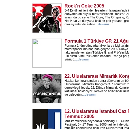
Rock'n Coke 2005
3-4 Eylül tarihlerinde Hezarfen Havaalanı'nd
dünyanın en büyük festivallerinden Rock'n Co
arasında bu sene The Cure, The Offspring, Ko
Hot Heat ve dünyaca ünlü bir çok yabancı grub
müzisyenler de sahne
...
devamı
Formula 1 Türkiye GP, 21 Ağu
Formula 1 tüm dünyada milyonlarca kişi tarafı
motorsporlarının başında geliyor. 2005 Düny
takviminde yer alan Türkiye Grand Prix'sini 
Fin pilotu Kimi Raikkonen kazandı. Yarışa po
sürücü,
...
devamı
22. Uluslararası Mimarlık Kon
Habitat konferansından sonra dünyanın en bü
Uluslararası Mimarlık Kongresi 3-7 Temmuz tar
gerçekleştirilecek. 22. Dünya Mimarlık Kongres
katılması bekleniyor. Renklerle anlatılabilir mi 
ve geleceğin
...
devamı
12. Uluslararası İstanbul Caz F
Temmuz 2005
Müzikseverlerin heyecanla beklediği 12. Ulusl
Festivali, 6 - 17 Temmuz 2005 tarihlerinde d
müziğin coşkusuyla dolduran Uluslararası İstan