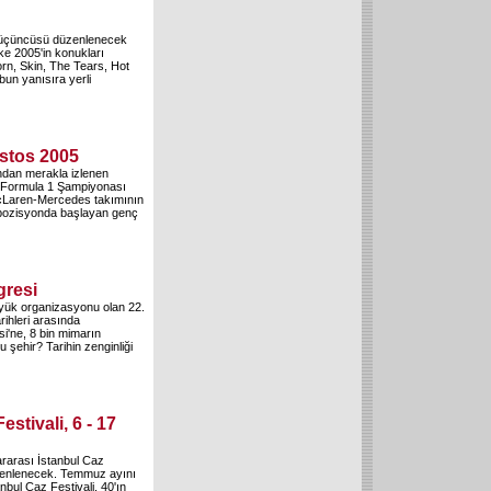
a üçüncüsü düzenlenecek
ke 2005'in konukları
rn, Skin, The Tears, Hot
un yanısıra yerli
stos 2005
ndan merakla izlenen
a Formula 1 Şampiyonası
McLaren-Mercedes takımının
l pozisyonda başlayan genç
gresi
yük organizasyonu olan 22.
ihleri arasında
i'ne, 8 bin mimarın
bu şehir? Tarihin zenginliği
estivali, 6 - 17
ararası İstanbul Caz
üzenlenecek. Temmuz ayını
bul Caz Festivali, 40'ın