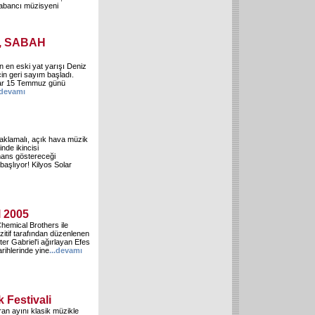
 yabancı müzisyeni
5, SABAH
n en eski yat yarışı Deniz
çin geri sayım başladı.
lar 15 Temmuz günü
devamı
naklamalı, açık hava müzik
nde ikincisi
mans göstereceği
başlıyor! Kilyos Solar
l 2005
hemical Brothers ile
itif tarafından düzenlenen
er Gabriel'i ağırlayan Efes
rihlerinde yine
...
devamı
k Festivali
an ayını klasik müzikle