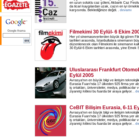
en uzun soluklu caz şöleni, Akbank Caz Festival
da ticari kaygılardan uzak, cazın en iyi örnekler
karşısında. Beklediğinize değdi. .
devamı
Google Arama
Filmekimi 30 Eylül- 6 Ekim 20
Her yıl sinemaseverlerden büyük ilgi gören Fil
tarihleri arasında, İstanbullulara sinemanın b
düzenlenecek olan Filmekimi ile sinemanın kal
30 Eylül-6 Ekim tarihleri arasında, yine Emek 
Uluslararası Frankfurt Otomob
Eylül 2005
Avrasya'nın en büyük bilgi ve iletişim teknolojil
Eurasia Fuarı'nda 17 ülkeden 925 firma yer alıyo
iş ortakları, üniversiteler, medya, politikacılar ve
ziyaretçi kitlesi bu fuarda bir araya geliyor. .
d
CeBIT Bilişim Eurasia, 6-11 E
Avrasya'nın en büyük bilgi ve iletişim teknolojil
Eurasia Fuarı'nda 17 ülkeden 925 firma yer alıyo
iş ortakları, üniversiteler, medya, politikacılar ve
ziyaretçi kitlesi bu fuarda bir araya geliyor. .
d