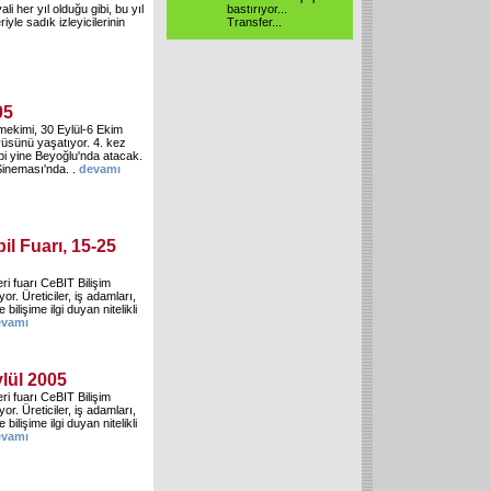
i her yıl olduğu gibi, bu yıl
bastırıyor...
iyle sadık izleyicilerinin
Transfer...
05
mekimi, 30 Eylül-6 Ekim
üyüsünü yaşatıyor. 4. kez
bi yine Beyoğlu'nda atacak.
Sineması'nda. .
devamı
il Fuarı, 15-25
eri fuarı CeBIT Bilişim
r. Üreticiler, iş adamları,
 bilişime ilgi duyan nitelikli
evamı
ylül 2005
eri fuarı CeBIT Bilişim
r. Üreticiler, iş adamları,
 bilişime ilgi duyan nitelikli
evamı