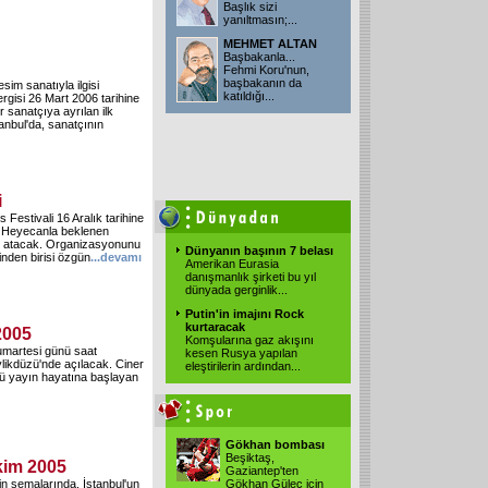
Başlık sizi
yanıltmasın;...
MEHMET ALTAN
Başbakanla...
Fehmi Koru'nun,
başbakanın da
sim sanatıyla ilgisi
katıldığı...
rgisi 26 Mart 2006 tarihine
 sanatçıya ayrılan ilk
anbul'da, sanatçının
i
Festivali 16 Aralık tarihine
. Heyecanla beklenen
nı atacak. Organizasyonunu
Dünyanın başının 7 belası
rinden birisi özgün
...
devamı
Amerikan Eurasia
danışmanlık şirketi bu yıl
dünyada gerginlik...
Putin'in imajını Rock
kurtaracak
2005
Komşularına gaz akışını
umartesi günü saat
kesen Rusya yapılan
ikdüzü'nde açılacak. Ciner
eleştirilerin ardından...
ü yayın hayatına başlayan
Gökhan bombası
Beşiktaş,
kim 2005
Gaziantep'ten
in semalarında. İstanbul'un
Gökhan Güleç için