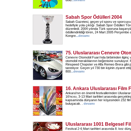
dolu
...
devamı
Sabah Spor Ödülleri 2004
Sabah Gazetesi, geçen yıl sporu ve sporcuyu 
hedefiyle yola çıktığı .Sabah Spor Ödülleri Tören
düzenledi. 2004 yılında Türk sporuna başarıyl
ödüllendirildiği tören, 24 Mart 2005 Perşembe 
Kongre
...
devamı
75. Uluslararası Cenevre Otom
Cenevre Otomobil Fuarı'nda birbirinden ilginç v
otomobil meraklılarının beğenisine sunuluyor. 
Rinspeed Chopster ve Alfa Remeo Brera gibi p
tanıtılıyor. Geçen yıl 730 bin kişinin ziyaret etti
800
...
devamı
16. Ankara Uluslararası Film F
Ankara'nın en önemli festivallerinden Uluslarara
16'ncısı, 3-13 Mart tarihleri arasında gerçekleş
kapsamında dünyanın her köşesinden 232 film
buluşacak. .
devamı
Uluslararası 1001 Belgesel Fil
Festival 2-6 Mart tarihleri arasında 8. kez dün