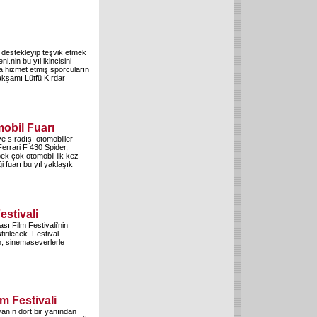
destekleyip teşvik etmek
i.nin bu yıl ikincisini
a hizmet etmiş sporcuların
akşamı Lütfü Kırdar
obil Fuarı
e sıradışı otomobiller
Ferrari F 430 Spider,
ek çok otomobil ilk kez
ği fuarı bu yıl yaklaşık
estivali
sı Film Festivali'nin
tirilecek. Festival
, sinemaseverlerle
m Festivali
yanın dört bir yanından