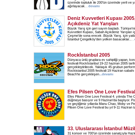
üzerinde topluluk ile 200'ün üzerinde yerli ve
ağırlayacak. .
devamı
Deniz Kuvvetleri Kupası 200
Açıkdeniz Yat Yarışları
Büyük Yarış için geri sayım başladı. Türkiye'ni
Kuvvetleri Kupası, Sabah Açıkdeniz Yarışları i
Çeşme'de sona erecek .Büyük Yarış. için yat
İstanbul Çengelköy'den yelken basacaklar... .
Rockİstanbul 2005
Dünyaca ünlü gruplara ev sahipliği yapan, ko
festivali Rockİstanbul 19-22 haziran 2005 tarihi
gerçekleştirilecek. Yaklaşık 45 grubun perfor
Rockistanbul 2005 festivali 19 Haziran sabahı 
Beach'te gerçekleşen
...
devamı
Efes Pilsen One Love Festiva
Efes Pilsen One Love Festival 4. yılında The C
düğmeye basıyor ve 9 Haziran'da başlıyor. Poz
ve geçtiğimiz yıllarda Manu Chao, Moby ve Pet
Pilsen One Love Festival bu yıl 9-11 Haziran ta
33. Uluslararası İstanbul Müzi
31 konser ve 700'ün üzerinde sanatçıyla Hazir