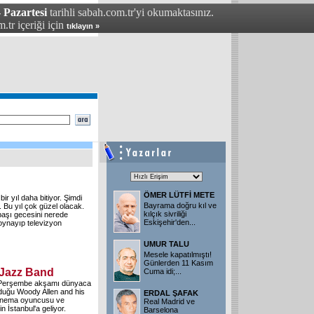
 Pazartesi
tarihli sabah.com.tr'yi okumaktasınız.
.tr içeriği için
tıklayın »
ÖMER LÜTFİ METE
bir yıl daha bitiyor. Şimdi
Bayrama doğru kıl ve
 Bu yıl çok güzel olacak.
kılçık sivriliği
lbaşı gecesini nerede
Eskişehir'den...
 oynayıp televizyon
UMUR TALU
Mesele kapatılmıştı!
Günlerden 11 Kasım
 Jazz Band
Cuma idi;...
ık Perşembe akşamı dünyaca
lduğu Woody Allen and his
ERDAL ŞAFAK
sinema oyuncusu ve
Real Madrid ve
 İstanbul'a geliyor.
Barselona