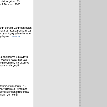
dikkat çekici. 33.
iran.2 Temmuz 2005
anın dört bir yanından gelen
lararası Kukla Festivali, 15
ruyor. Açılış gösterilerinde
ğırlayan
...
devamı
 düzenlenen ve 6 Mayıs'ta
8 Mayıs'a kadar her yaş
ginleştirilmiş hareketli ve
ogramında çeşitli
ar' etkinlikleri 6 - 15
ar'' (Bonjour Printemps)
 şenliklerinden birine imza
lerin yer aldığı