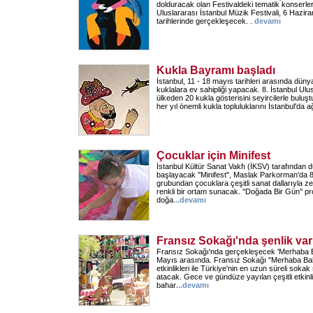
dolduracak olan Festivaldeki tematik konserler 
Uluslararası İstanbul Müzik Festivali, 6 Haz
tarihlerinde gerçekleşecek. .
devamı
Kukla Bayramı başladı
İstanbul, 11 - 18 mayıs tarihleri arasında düny
kuklalara ev sahipliği yapacak. 8. İstanbul Ulus
ülkeden 20 kukla gösterisini seyircilerle buluştu
her yıl önemli kukla topluluklarını İstanbul'da a
Çocuklar için Minifest
İstanbul Kültür Sanat Vakfı (İKSV) tarafından
başlayacak ''Minifest'', Maslak Parkorman'da 
grubundan çocuklara çeşitli sanat dallarıyla zen
renkli bir ortam sunacak. ''Doğada Bir Gün'' pr
doğa
...
devamı
Fransız Sokağı'nda şenlik var
Fransız Sokağı'nda gerçekleşecek 'Merhaba Bah
Mayıs arasında. Fransız Sokağı ''Merhaba Bah
etkinlikleri ile Türkiye'nin en uzun süreli sokak
atacak. Gece ve gündüze yayılan çeşitli etkinlik
bahar
...
devamı