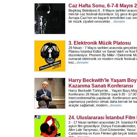
Caz Hafta Sonu, 6-7-8 Mayıs 
Beşiktaş Belediyesi 6 . 8 Mayıs tarihleri ara
mini bir caz festivali düzenliyor. Üç gece iki g
Avrupa Cazı'nın en başarılı temsilcileri caz s
bir müzik ziyafeti verecekler. .
devamı
3. Elektronik Müzik Platosu
29 Nisan - 7 Mayıs tarihleri arasında gerçekl
Platosu İstanbul Kültür ve Sanat Vakfı ve Kod M
düzenleniyor. Phonem By Miller / Elektronik Mü
numaralı elektronik ve modern müzik festivali 
kez
...
devamı
Harry Beckwith'le Yaşam Boy
Kazanma Sanatı Konferansı
Harry Beckwith Türkiye'de... Yaşam Boyu Mü
Konferansı 26 Nisan 2005'te saat 9.30 - 17.0
Intercontinental'da yapılacak. Konferansın ama
yapmanıza yardımcı olmak daha berrak bir bakı
araçlar sağlamak; modern
...
devamı
24. Uluslararası İstanbul Film 
2 - 17 Nisan tarihleri arasındaki 24. İstanbul Fi
aşkın film gösteriliyor. Dünya Festivallerinden
Altın Lale Yarışması, Özel Gösterimler, Yavuz
Canlandırma ve Kore Filmleri gibi birçok bölüm