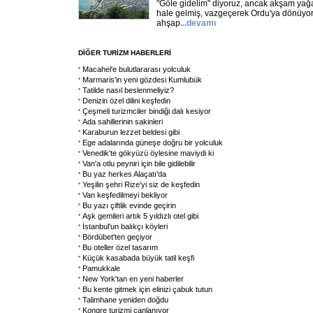
"Göle gidelim" diyoruz, ancak akşam yağ
hale gelmiş, vazgeçerek Ordu'ya dönüyor
ahşap
...
devamı
DİĞER TURİZM HABERLERİ
Macahel'e bulutlararası yolculuk
Marmaris'in yeni gözdesi Kumlubük
Tatilde nasıl beslenmeliyiz?
Denizin özel dilini keşfedin
Çeşmeli turizmciler bindiği dalı kesiyor
Ada sahillerinin sakinleri
Karaburun lezzet beldesi gibi
Ege adalarında güneşe doğru bir yolculuk
Venedik'te gökyüzü öylesine maviydi ki
Van'a otlu peyniri için bile gidilebilir
Bu yaz herkes Alaçatı'da
Yeşilin şehri Rize'yi siz de keşfedin
Van keşfedilmeyi bekliyor
Bu yazı çiftlik evinde geçirin
Aşk gemileri artık 5 yıldızlı otel gibi
İstanbul'un balıkçı köyleri
Bördübet'ten geçiyor
Bu oteller özel tasarım
Küçük kasabada büyük tatil keşfi
Pamukkale
New York'tan en yeni haberler
Bu kente gitmek için elinizi çabuk tutun
Talimhane yeniden doğdu
Kongre turizmi canlanıyor