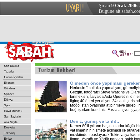
Şu an
9 Ocak 2006 -
Bugüne ait sabah.com
Son Dakika
Yazarlar
Günün İçinden
Ölmeden önce yapılması gereken
Ekonomi
Herkesin "mutlaka yapmalıyım, görmeliyim"
Gündem
Gezgin, fotoğrafçı Steve Watkins ve Clare
Siyaset
binmekten, İtalya'da Aida Opereti'ni dinl
Dünya
ilginç 40 öneri yer alıyor. 24 saat içerisin
Moğolistan ovasında at binmeye gidebilirsin
Spor
boğuşurken kendinizi Fas'ta alışveriş ya
Hava Durumu
Sarı Sayfalar
Deniz, güneş ve tarih!..
Ana Sayfa
Kemer 80'li yılların başına kadar küçük b
Dosyalar
yat limanının hizmete açılması ile büyüy
Teknoloji
mevkiinden başlayarak Tekirova'ya kadar 
limanı, Ayışığı ve Yörük parkları, bakir koyla
Emlak