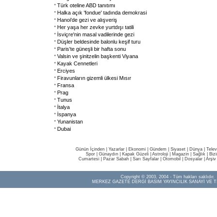
Türk oteline ABD tanıtımı
Halka açık 'fondue' tadında demokrasi
Hanoi'de gezi ve alışveriş
Her yaşa her zevke yurtdışı tatili
İsviçre'nin masal vadilerinde gezi
Düşler beldesinde balonlu keşif turu
Paris'te güneşli bir hafta sonu
Valsin ve şinitzelin başkenti Viyana
Kayak Cennetleri
Erciyes
Firavunların gizemli ülkesi Mısır
Fransa
Prag
Tunus
İtalya
İspanya
Yunanistan
Dubai
Günün İçinden
|
Yazarlar
|
Ekonomi
|
Gündem
|
Siyaset
|
Dünya |
Telev
Spor
|
Günaydın
|
Kapak Güzeli
|
Astroloji
|
Magazin
|
Sağlık
|
Biz
Cumartesi
|
Pazar Sabah
|
Sarı Sayfalar
|
Otomobil
|
Dosyalar
|
Arşiv
Copyright © 2003, 2004 - Tüm hakları saklıdır.
MERKEZ GAZETE DERGİ BASIM YAYINCILIK SANAYİ VE T