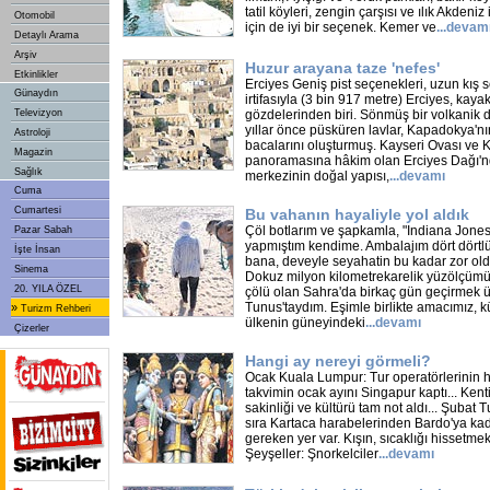
tatil köyleri, zengin çarşısı ve ılık Akdeniz 
Otomobil
için de iyi bir seçenek. Kemer ve
...
devam
Detaylı Arama
Arşiv
Huzur arayana taze 'nefes'
Etkinlikler
Erciyes Geniş pist seçenekleri, uzun kış
Günaydın
irtifasıyla (3 bin 917 metre) Erciyes, kaya
Televizyon
gözdelerinden biri. Sönmüş bir volkanik 
yıllar önce püsküren lavlar, Kapadokya'nı
Astroloji
bacalarını oluşturmuş. Kayseri Ovası ve 
Magazin
panoramasına hâkim olan Erciyes Dağı'n
Sağlık
merkezinin doğal yapısı,
...
devamı
Cuma
Cumartesi
Bu vahanın hayaliyle yol aldık
Çöl botlarım ve şapkamla, "Indiana Jones
Pazar Sabah
yapmıştım kendime. Ambalajım dört dörtlü
İşte İnsan
bana, deveyle seyahatin bu kadar zor ol
Sinema
Dokuz milyon kilometrekarelik yüzölçüm
20. YILA ÖZEL
çölü olan Sahra'da birkaç gün geçirmek ü
Tunus'taydım. Eşimle birlikte amacımız, kü
»
Turizm Rehberi
ülkenin güneyindeki
...
devamı
Çizerler
Hangi ay nereyi görmeli?
Ocak Kuala Lumpur: Tur operatörlerinin ha
takvimin ocak ayını Singapur kaptı... Kent
sakinliği ve kültürü tam not aldı... Şubat
sıra Kartaca harabelerinden Bardo'ya kad
gereken yer var. Kışın, sıcaklığı hissetmek
Şeyşeller: Şnorkelciler
...
devamı