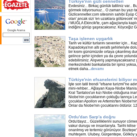
Türkiye'nin gizli cennetleri
Evdesiniz... Birkaç günlük tatiliniz var... Bu
görmek istiyorsunuz... O zaman bu yazı t
Gizlicennetler.com sitesinin sahibi Eyüp 
olan' ancak sizi 'en uzaklara götürecek' m
/ MUĞLA Ekincik'te, çam ağaçlarıyla kaplı
indiğini görüp şaşıracaksınız. Köyceğiz 
Google Arama
Taşa işlenen uygarlık
Tarih ve kültür turlarını sevenler için... 
Kapadokya'nın altı yeraltı şehirleriyle dol
bir kısmı günümüzde ortaya çıkarılmış d
gelince şehir içinden ya da çevre yolun
edebilirsiniz. Alışveriş yapmayacaksanız 
merkezindeki bankalarda bir işiniz yoks
etmek daha
...
devamı
Türkiye'nin efsanelerini biliyor
İşte son tatil trendi "efsane turizmi"ne ad
mini-rehber... Ağlayan Kaya-Niobe Manis
Kral Tantalos'un kızı Niobe olduğuna inanı
Niobe'nin çocuklarının çokluğu tanrıça Let
çocukları Apollon ve Artemis'ten Niobe'nin
Onlar da Niobe'nin çocuklarını öldürür. 1
Ordu'dan Sarp'a doğru
Ordu'dayız... Güzelliklerini sunuyor cöme
vakur duruşu ve insanlarıyla. Tarihi kilis
onarılmış ve tertemiz görünüyor. Boztepe
muhteşem. Ulubey, Gürgentepe, Gölköy y