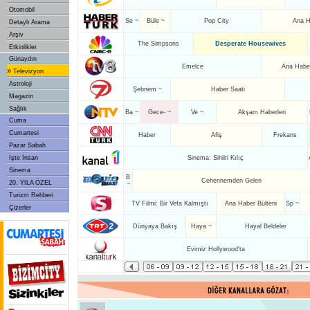
Otomobil
Se ~
Büle ~
Pop City
Ana H
Detaylı Arama
Arşiv
The Simpsons
Desperate Housewives
Etkinlikler
Günaydın
Emelce
Ana Haber
»
Televizyon
Astroloji
Şebnem ~
Haber Saati
Magazin
Sağlık
Ba ~
Gece- ~
Ve ~
Akşam Haberleri
Cuma
Cumartesi
Haber
Afiş
Frekans
Pazar Sabah
İşte İnsan
Sinema: Sihilri Kılıç
Sinema
B
Cehennemden Gelen
20. YILA ÖZEL
~
Turizm Rehberi
TV Filmi: Bir Vefa Kalmıştı
Ana Haber Bülteni
Sp ~
Çizerler
Dünyaya Bakış
Haya ~
Hayal Beldeler
Evimiz Hollywood'ta