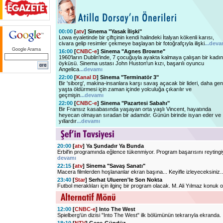
00:00
[
atv
] Sinema "Yasak İlişki"
Lowa eyaletinde bir çiftçinin kendi halindeki İtalyan kökenli karısı,
civara gelip resimler çekmeye başlayan bir fotoğrafçıyla ilişki
...deva
Google Arama
16:00
[
CNBC-e
] Sinema "Agnes Browne"
1960'ların Dublin'inde, 7 çocuğuyla ayakta kalmaya çalışan bir kadın
öyküsü. Sinema ustası John Huston'un kızı, başarılı oyuncu
Angelica
...devamı
22:00
[
Kanal D
] Sinema "Terminatör 3"
Bir 'siborg', makina-insanlara karşı savaş açacak bir lideri, daha ge
yaşta öldürmesi için zaman içinde yolculuğa çıkarılır ve
geçmişin
...devamı
22:00
[
CNBC-e
] Sinema "Pazartesi Sabahı"
Bir Fransız kasabasında yaşayan orta yaşlı Vincent, hayatında
heyecan olmayan sıradan bir adamdır. Günün birinde isyan eder ve
yıllardır
...devamı
20:00
[
atv
] Ya Şundadır Ya Bunda
Erbil'in programında eğlence tükenmiyor. Program başarısını reytingiy
devamı
22:15
[
atv
] Sinema "Savaş Sanatı"
Macera filmlerden hoşlananlar ekran başına... Keyifle izleyeceksiniz.
23:40
[
Star
] Serhat Ulueren'le Son Nokta
Futbol meraklıları için ilginç bir program olacak. M. Ali Yılmaz konuk 
12:00
[
CNBC-e
] Into The West
Spielberg'ün dizisi "Into The West" ilk bölümünün tekrarıyla ekranda.