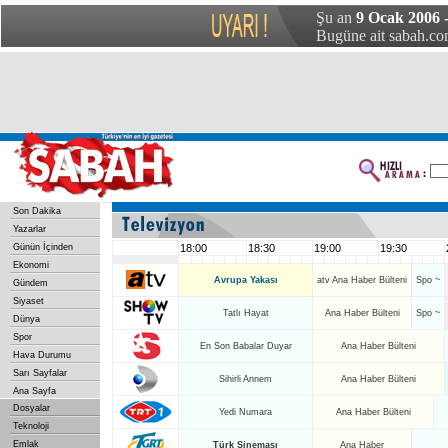
Şu an
9 Ocak 2006 -
Bugüne ait sabah.com
Son Dakika
Yazarlar
Günün İçinden
18:00
18:30
19:00
19:30
Ekonomi
Avrupa Yakası
atv Ana Haber Bülteni
Spo ~
Gündem
Siyaset
Tatlı Hayat
Ana Haber Bülteni
Spo ~
Dünya
Spor
En Son Babalar Duyar
Ana Haber Bülteni
Hava Durumu
Sarı Sayfalar
Sihirli Annem
Ana Haber Bülteni
Ana Sayfa
Dosyalar
Yedi Numara
Ana Haber Bülteni
Teknoloji
Emlak
Türk Sineması
Ana Haber