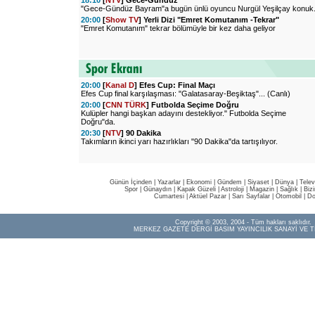
18:10
[
NTV
] Gece-Gündüz
"Gece-Gündüz Bayram"a bugün ünlü oyuncu Nurgül Yeşilçay konuk
20:00
[
Show TV
] Yerli Dizi "Emret Komutanım -Tekrar"
"Emret Komutanım" tekrar bölümüyle bir kez daha geliyor
20:00
[
Kanal D
] Efes Cup: Final Maçı
Efes Cup final karşılaşması: "Galatasaray-Beşiktaş"... (Canlı)
20:00
[
CNN TÜRK
] Futbolda Seçime Doğru
Kulüpler hangi başkan adayını destekliyor." Futbolda Seçime
Doğru"da.
20:30
[
NTV
] 90 Dakika
Takımların ikinci yarı hazırlıkları "90 Dakika"da tartışılıyor.
Günün İçinden
|
Yazarlar
|
Ekonomi
|
Gündem
|
Siyaset
|
Dünya |
Telev
Spor
|
Günaydın
|
Kapak Güzeli
|
Astroloji
|
Magazin
|
Sağlık
|
Biz
Cumartesi
|
Aktüel Pazar
|
Sarı Sayfalar
|
Otomobil
|
Do
Copyright © 2003, 2004 - Tüm hakları saklıdır.
MERKEZ GAZETE DERGİ BASIM YAYINCILIK SANAYİ VE T