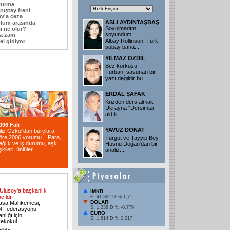
turma
nıştay freni
v'a ceza
ASLI AYDINTAŞBAŞ
ölüm arasında
Soyulmadım
i ne olur?
soyundum
şa zam
Albay Rollinson: Türk
el gidiyor
subay bana...
YILMAZ ÖZDİL
Bez korkusu
Türbanı savunan bir
yazı değildir bu.
ERDAL ŞAFAK
Krizden ders almak
Ukrayna "Dersimizi
aldık,...
006 Falı
YAVUZ DONAT
iliz Özkol'dan burçlara
öre 2006 yorumu... Para,
Turgut ve Tayyip Bey
ağlık ve iş durumu, aşk
Hüsnü Doğan'dan bir
işkileri, ünlüler...
analiz:...
Ulusoy'a başkanlık
IMKB
çıldı
E: 41.362 D:% 1,71
DOLAR
asa Mahkemesi,
S: 1,338 D:% -0,779
ol Federasyonu
EURO
nlığı için
S: 1,614 D:% 0,217
sekokul...