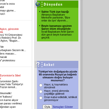
l'de
vcav'a ceza
ödül
ormayı giyme...
Sahte Türk üye kazığı
ick'i
Almanya Başbakanı
Merkel'in partisinin, 'Bize
onlar da üye' diyerek...
Beyin kanaması geçiren
Şaron ölüm döşeğinde
Aşkın, görevinin
İsrail Başbakanı Ariel Şaron
nda
dün gece beyin kanaması
cü Yıl Üniversitesi
geçirdi.
 Rektörü Prof. Dr.
 Aşkın, ''Bugün...
'de
başkanı Sezern ile...
brıs masası...
lınacak
V' protestosu
Türkiye'nin doğalgazda yüzde
65 oranında Rusya'ya bağımlı
Eurovision'a Sibel
olmasını doğru buluyor
or
musunuz?
 Eurovision Şarkı
ması''nda Türkiye'yi
Hayır, iç kaynaklara
 Tüzün temsil...
dönülmeli
Hayır, enerji alımında
hkemelik!
çeşitliliğe gidilmeli
t 'kabusu'
Oran kabul edilebilir, tehlikeli
rın karne alıyor
görünmüyor
an parası verilmez
ığından uyarı
Sonuçları Göster