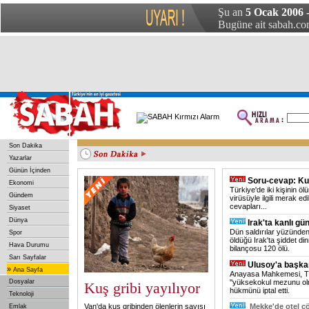
ABD'nin eski Kıbrıs Özel Koordinatörü Weston öldü
Şu an
5 Ocak 2006 
Irak Başbakanı, Japonya İmparatoru ile görüştü
Çin’de küçük uçak düştü: 1 ölü
Mısır'da yeni bir kuş gribi vakası
Başkent'te trafik kazası: 3 yaralı
Bugüne ait sabah.com
Son Dakika
Yazarlar
Günün İçinden
Soru-cevap: Kuş
Ekonomi
Türkiye'de iki kişinin ö
Gündem
virüsüyle ilgili merak ed
cevapları...
Siyaset
Dünya
Irak'ta kanlı gü
Dün saldırılar yüzünden
Spor
öldüğü Irak'ta şiddet d
Hava Durumu
bilançosu 120 ölü.
Sarı Sayfalar
Ulusoy'a başkan
»
Ana Sayfa
Anayasa Mahkemesi, TF
Dosyalar
''yüksekokul mezunu olm
Kuş gribi yayılıyor
hükmünü iptal etti.
Teknoloji
Van'da kuş gribinden ölenlerin sayısı
Mekke'de otel çö
Emlak