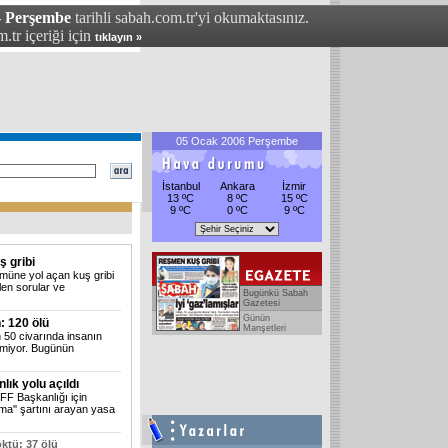
- Perşembe
tarihli sabah.com.tr'yi okumaktasınız.
.tr içeriği için
tıklayın »
05 Ocak 2006 Perşembe
İstanbul
Ankara
İzmir
13 ºC
8 ºC
15 ºC
9 ºC
0 ºC
9 ºC
 gribi
lümüne yol açan kuş gribi
ilen sorular ve
Bugünkü Sabah
Gazetesi
Günün
n: 120 ölü
Manşetleri
 50 civarında insanın
inmiyor. Bugünün
lık yolu açıldı
F Başkanlığı için
a'' şartını arayan yasa
ktü: 37 ölü