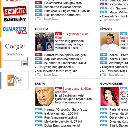
Zelenka Veste
Galataport'ta Danıştay freni
PFDK'dan Ca
İstanbul'da taksi ve dolmuş...
Nuri Şahin'e 
Emekliye %4 fiş zammı TBMM'de
Mutlu: Milli f
Eski banknotlar sorun oldu
Canaydın'ın Hat-Tr
Tüm haberler...
Tüm haberler...
GÜNDEM
SİYASET
Kuş gribinden ikinci
ölüm
başı
Van'da kuş gribinden
Yüzün
ölenlerin sayısı ikiye
(YYÜ)
yükseldi. 9 kişinin...
Yücel
Google Arama
Sorular ve cevaplarla kuş gribi
Karzai TBMM
Kapıkule operasyonunda 12...
Karzai Cumhur
İskenderun Limanı'ndan Irak'a...
Avusturya: Kı
Türkiye'de kuş gribinden ilk...
Dülger'in ifadesi a
Mini zirveden teröre karşı din...
AK Parti'den 'Roj T
Tüm haberler...
Tüm haberler...
DÜNYA
GÜNÜN İÇİNDEN
Şaron yaşamla ölüm
arasında
gidiy
İsrail Başbakanı Ariel
''51.
Şaron'un gece boyu süren
Yarış
beyin kanaması ve...
Sibel
Hamas: ''Ortadoğu, Şaron'suz...
Paris yine ma
Irak'ta kanlı gün: 120 ölü
Bayramda bile
Putin'e muamele tepkisi
Öğrenciler ya
Mekke'de otel çöktü: 37 ölü
Diyanet: Kurb
Dubai Emiri toprağa verildi
Sağlık Bakanl