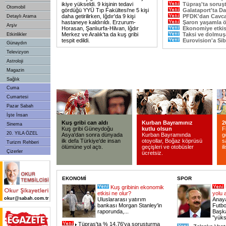
ikiye yükseldi. 9 kişinin tedavi
Tüpraş'ta soruş
Otomobil
gördüğü YYÜ Tıp Fakültesi'ne 5 kişi
Galataport'ta Da
daha getirilirken, Iğdır'da 9 kişi
PFDK'dan Cavca
Detaylı Arama
hastaneye kaldırıldı. Erzurum-
Şaron yaşamla 
Arşiv
Horasan, Şanlıurfa-Hilvan, Iğdır
Ekonomiye etkis
Merkez ve Aralık'ta da kuş gribi
Taksi ve dolmu
Etkinlikler
tespit edildi.
Eurovision'a Sib
Günaydın
Televizyon
Astroloji
Magazin
Sağlık
Cuma
Cumartesi
Pazar Sabah
İşte İnsan
Kuş gribi can aldı
Kurban Bayramınız
2
Sinema
Kuş gribi Güneydoğu
kutlu olsun
F
20. YILA ÖZEL
Asya'dan sonra dünyada
Kurban Bayramında
g
ilk defa Türkiye'de insan
otoyollar, Boğaz köprüsü
s
Turizm Rehberi
ölümüne yol açtı.
geçişleri ve otobüsler
il
Çizerler
ücretsiz.
EKONOMİ
SPOR
Kuş gribinin ekonomik
etkisi ne olur?
yolu a
okur@sabah.com.tr
Uluslararası yatırım
Anay
bankası Morgan Stanley'in
Futb
raporunda,...
Başka
''yük
Tüpraş'ta % 14.76'ya soruşturma