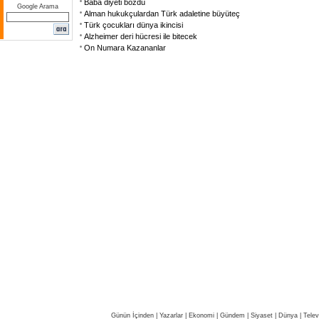
Baba diyeti bozdu
Google Arama
Alman hukukçulardan Türk adaletine büyüteç
Türk çocukları dünya ikincisi
Alzheimer deri hücresi ile bitecek
On Numara Kazananlar
Günün İçinden
|
Yazarlar
|
Ekonomi
|
Gündem
|
Siyaset
|
Dünya |
Telev