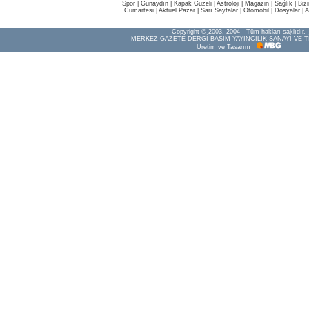
Spor
|
Günaydın
|
Kapak Güzeli
|
Astroloji
|
Magazin
|
Sağlık
|
Biz
Cumartesi
|
Aktüel Pazar
|
Sarı Sayfalar
|
Otomobil
|
Dosyalar
|
A
Copyright © 2003, 2004 - Tüm hakları saklıdır.
MERKEZ GAZETE DERGİ BASIM YAYINCILIK SANAYİ VE T
Üretim ve Tasarım