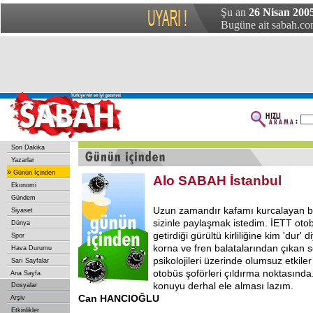
Şu an
26 Nisan 2005
Bugüne ait sabah.com
Son Dakika
Yazarlar
»
Günün İçinden
Alo SABAH İstanbul
Ekonomi
Gündem
Uzun zamandır kafamı kurcalayan bi
Siyaset
sizinle paylaşmak istedim. İETT ot
Dünya
getirdiği gürültü kirliliğine kim 'dur' 
Spor
korna ve fren balatalarından çıkan s
Hava Durumu
psikolojileri üzerinde olumsuz etkiler
Sarı Sayfalar
otobüs şoförleri çıldırma noktasında. 
Ana Sayfa
konuyu derhal ele alması lazım.
Dosyalar
Can HANCIOĞLU
Arşiv
Etkinlikler