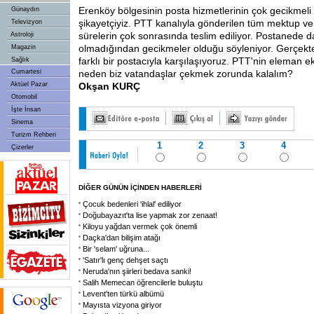
Erenköy bölgesinin posta hizmetlerinin çok gecikmel
Günaydın
şikayetçiyiz. PTT kanalıyla gönderilen tüm mektup ve
Televizyon
sürelerin çok sonrasında teslim ediliyor. Postanede 
Astroloji
olmadığından gecikmeler olduğu söyleniyor. Gerçekt
Magazin
farklı bir postacıyla karşılaşıyoruz. PTT'nin eleman ek
Sağlık
Cumartesi
neden biz vatandaşlar çekmek zorunda kalalım?
Aktüel Pazar
Okşan KURÇ
Otomobil
İşte İnsan
Sinema
Turizm Rehberi
1
2
3
4
Çizerler
DİĞER GÜNÜN İÇİNDEN HABERLERİ
Çocuk bedenleri 'ihlal' ediliyor
Doğubayazıt'ta lise yapmak zor zenaat!
Kiloyu yağdan vermek çok önemli
Daçka'dan bilişim atağı
Bir 'selam' uğruna...
'Satır'lı genç dehşet saçtı
Neruda'nın şiirleri bedava sanki!
Salih Memecan öğrencilerle buluştu
Levent'ten türkü albümü
Mayısta vizyona giriyor