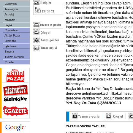
sundum. Eleştirileri İngilizce cevapladım.
Günaydın
Bu bilimsel aktiviteleri yaparken de
ÜDS'
Fax:
Televizyon
0212 354 34 72
seferinde notum bir öncekine göre daha d
Astroloji
açılan özel kurslara gitmeye başladım. Ho
Magazin
taktikleri anlayıp sınavda başarılı olmayı
Sağlık
toplumunda yaşayan insanların bile günl
Cumartesi
kullanmadıkları kelimeleri, bunlara bağlı
Aktüel Pazar
başladım. Çünkü YÖK'ün bizden istediği,
altında hazırlanan her soru içindeki tüm k
Otomobil
Türkçe'de bile halen bilmediğimiz bir sürü
İşte İnsan
kendimi ve bilimsel çalışmalarımı yurtdış
Sinema
şekilde ifade ederken, neden bizden bu k
Turizm Rehberi
ezberlememizi bekliyorlar? Bizler yabancı 
Çizerler
Geçen arkadaşların genel ifadeleri "Şansa
gerçekten olmayanlar ne olacak? Bu gari
zorlaştırılıyor. Çeldirici ve birbirine yakın
haline getiriliyor. Ayrıca çıkan sorular açı
bilinemiyor.
Başka bir konu da Yrd.Doç.Dr. kadrosunda
dereceye getirilmemektedir. İlkokul mezunu
dereceye varırken Yrd.Doç.Dr. kadrosunun 
Yrd.
Doç.
Dr.
Tuba
ŞİŞMANOĞLU
YAZARIN ÖNCEKİ YAZILARI