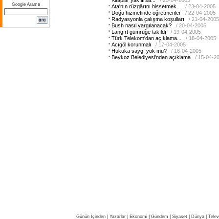
Kitaplar yakılırsa...
/ 25-04-2005
Google Arama
Ata'nın rüzgârını hissetmek...
/ 23-04-2005
Doğu hizmetinde öğretmenler
/ 22-04-2005
Radyasyonla çalışma koşulları
/ 21-04-2005
Bush nasıl yargılanacak?
/ 20-04-2005
Langırt gümrüğe takıldı
/ 19-04-2005
Türk Telekom'dan açıklama...
/ 18-04-2005
Acıgöl korunmalı
/ 17-04-2005
Hukuka saygı yok mu?
/ 16-04-2005
Beykoz Belediyesi'nden açıklama
/ 15-04-2
Günün İçinden
|
Yazarlar
|
Ekonomi
|
Gündem
|
Siyaset
|
Dünya |
Telev