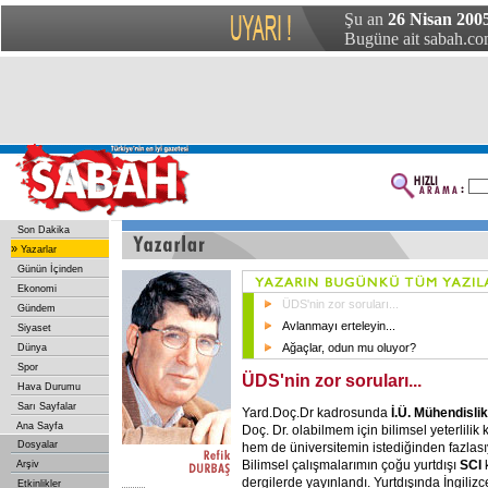
Şu an
26 Nisan 2005
Bugüne ait sabah.com
Son Dakika
»
Yazarlar
Günün İçinden
Ekonomi
ÜDS'nin zor soruları...
Gündem
Avlanmayı erteleyin...
Siyaset
Ağaçlar, odun mu oluyor?
Dünya
Spor
ÜDS'nin zor soruları...
Hava Durumu
Sarı Sayfalar
Yard.Doç.Dr kadrosunda
İ.Ü.
Mühendislik
Ana Sayfa
Doç. Dr. olabilmem için bilimsel yeterlilik 
Dosyalar
hem de üniversitemin istediğinden fazlasıy
Bilimsel çalışmalarımın çoğu yurtdışı
SCI
Arşiv
dergilerde yayınlandı. Yurtdışında İngiliz
Etkinlikler