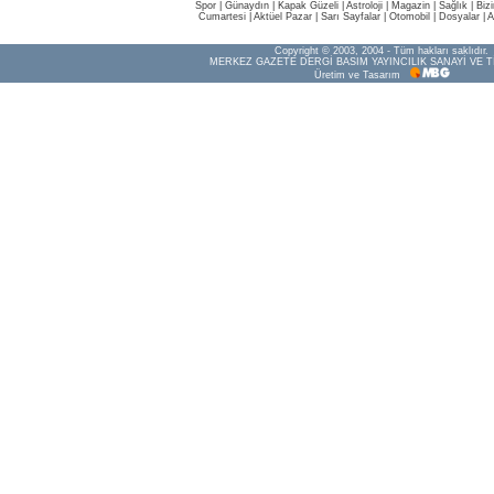
Spor
|
Günaydın
|
Kapak Güzeli
|
Astroloji
|
Magazin
|
Sağlık
|
Biz
Cumartesi
|
Aktüel Pazar
|
Sarı Sayfalar
|
Otomobil
|
Dosyalar
|
A
Copyright © 2003, 2004 - Tüm hakları saklıdır.
MERKEZ GAZETE DERGİ BASIM YAYINCILIK SANAYİ VE T
Üretim ve Tasarım