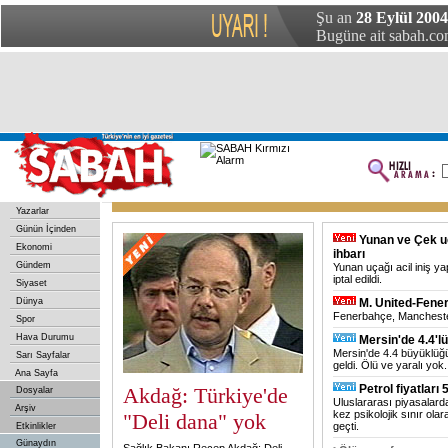
Şu an
28 Eylül 2004 
Bugüne ait sabah.com
Yazarlar
Günün İçinden
Yunan ve Çek u
Ekonomi
ihbarı
Gündem
Yunan uçağı acil iniş y
iptal edildi.
Siyaset
Dünya
M. United-Fene
Fenerbahçe, Manchester 
Spor
Hava Durumu
Mersin'de 4.4'
Mersin'de 4.4 büyüklü
Sarı Sayfalar
geldi. Ölü ve yaralı yok.
Ana Sayfa
Petrol fiyatları 
Akdağ: Türkiye'de
Dosyalar
Uluslararası piyasalarda 
Arşiv
kez psikolojik sınır olar
"Deli dana" yok
geçti.
Etkinlikler
Günaydın