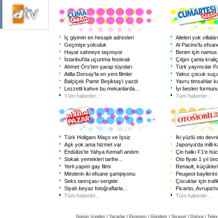
İç giyimin en hesaplı adresleri
Aileleri yok villalar
Geçmişe yolculuk
Al Pacino'lu efsan
Hayat sahneye taşınıyor
Benim için namus
İstanbul'da uçurtma festivali
Çılgın çanta kraliç
Ahmet Örs'ten şarap tüyoları
Türk yayıncılar Pa
Atilla Dorsay'la en yeni filmler
Yalnız çocuk suça
Balçiçek Pamir Beşiktaş'ı yazdı
Yavru timsahlar k
Lezzetli kahve bu mekanlarda
...
İyi beslen formun
Tüm haberler...
Tüm haberler...
Türk Holiganı Maço ve İşsiz
İki yüzlü oto devri
Aşk yok ama hizmet var
Japonya'da milli 
Endülüs'te Yahya Kemal'i andım
Çin halkı F1'e hüc
Sokak yemekleri tarihe
...
Oto fiyatı 1 yıl önc
Yerli yapım gay filmi
Renault, küçükler
Minderin iki efsane şampiyonu
Peugeot bayilerin
Seks tanrıçası sergide
Çocuklar için trafi
Siyah beyaz fotoğraflarla
...
Picanto, Avrupa'nı
Tüm haberler...
Tüm haberler...
Günün İçinden
|
Yazarlar
|
Ekonomi
|
Gündem
|
Siyaset
|
Dünya |
Telev