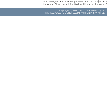
Spor
|
Günaydın
|
Kapak Güzeli
|
Astroloji
|
Magazin
|
Sağlık
|
Biz
Cumartesi
|
Aktüel Pazar
|
Sarı Sayfalar
|
Otomobil
|
Dosyalar
|
A
Copyright © 2003, 2004 - Tüm hakları saklıdır.
MERKEZ GAZETE DERGİ BASIM YAYINCILIK SANAYİ VE T