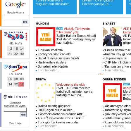
Türkiye Komisyonu
çekilen TCK'yı çıkardı.
T
bulguları sunulmaktadır.
Sezer'in yasayı 15 ...
b
..
Google Arama
GÜNDEM
SİYASET
Akdağ: Türkiye'de
AKP 
"Deli dana" yok
kampı
Sağlık Bakanı Recep Akdağ
AK Pa
'Deli dana' hastalığı taşıyan
toplan
bazı sağlık
...
gölge
411. Hafta
2
8
14
'Deli kan' ithal ettik
'Fırçalı demokrasi'
31
32
40
Konteyner sınıf can aldı
Amentü Kayığı hediy
Sanat dünyası ustasını yitirdi
Haşema uyarısı
Harbiyelilere ilk ders
CHP lideri: Hüküme
Bu valinin elleri öpülür
'Kampustan çıkın a
Tüm haberler...
Tüm haberler...
171. Hafta
06
08
09
DÜNYA
GÜNÜN İÇİNDEN
14
32
12
Welcome to the club
Evet... TCK'nın mecliste
depr
kabul edilmesinden sonra
Mersi
katıldığım Avrupa
...
depre
Boğaz
Biletinizin
'Irak'ta direniş güçlendi'
Yaşlanmayan efsa
numarasını yazın.
'100 Çeçen dulun akibeti
...
Taraftar ile iyi diya
'Gine'deki darbenin ardında ABD
...
İyilik meyvesini ver
AB-İKÖ zirvesinde Kıbrıs Türk
...
Sahte rakıcıyı ana
Türk gibi Türkiye'yi savundu
Kızını öldüren ba
Tam Liste
Tüm haberler...
Tüm haberler...