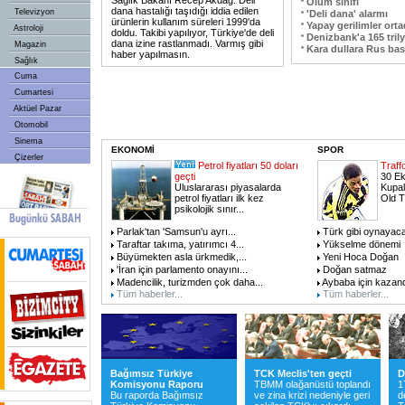
Sağlık Bakanı Recep Akdağ: Deli
Ölüm sınıfı
dana hastalığı taşıdığı iddia edilen
Televizyon
'Deli dana' alarmı
ürünlerin kullanım süreleri 1999'da
Yapay gerilimler ort
Astroloji
doldu. Takibi yapılıyor, Türkiye'de deli
Denizbank'a 165 trily
dana izine rastlanmadı. Varmış gibi
Magazin
Kara dullara Rus bas
haber yapılmasın.
Sağlık
Cuma
Cumartesi
Aktüel Pazar
Otomobil
Sinema
EKONOMİ
SPOR
Çizerler
Petrol fiyatları 50 doları
Traff
geçti
30 Ek
Uluslararası piyasalarda
Kupal
petrol fiyatları ilk kez
Old T
psikolojik sınır
...
Parlak'tan 'Samsun'u ayrı
...
Türk gibi oynayac
Taraftar takıma, yatırımcı 4
...
Yükselme dönemi
Büyümekten asla ürkmedik,
...
Yeni Hoca Doğan
'İran için parlamento onayını
...
Doğan satmaz
Madencilik, turizmden çok daha
...
Aybaba için kazan
Tüm haberler...
Tüm haberler...
Bağımsız Türkiye
TCK Meclis'ten geçti
D
Komisyonu Raporu
TBMM olağanüstü toplandı
1
Bu raporda Bağımsız
ve zina krizi nedeniyle geri
d