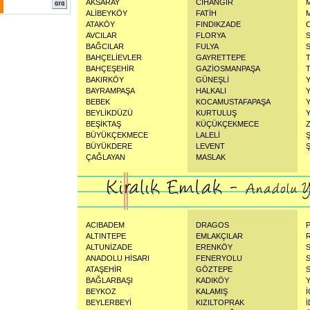
AKSARAY
CİHANGİR
ALİBEYKÖY
FATİH
ATAKÖY
FINDIKZADE
AVCILAR
FLORYA
BAĞCILAR
FULYA
BAHÇELİEVLER
GAYRETTEPE
BAHÇEŞEHİR
GAZİOSMANPAŞA
BAKIRKÖY
GÜNEŞLİ
BAYRAMPAŞA
HALKALI
BEBEK
KOCAMUSTAFAPAŞA
BEYLİKDÜZÜ
KURTULUŞ
BEŞİKTAŞ
KÜÇÜKÇEKMECE
BÜYÜKÇEKMECE
LALELİ
BÜYÜKDERE
LEVENT
Ş
ÇAĞLAYAN
MASLAK
ACIBADEM
DRAGOS
ALTINTEPE
EMLAKÇILAR
ALTUNİZADE
ERENKÖY
ANADOLU HİSARI
FENERYOLU
ATAŞEHİR
GÖZTEPE
BAĞLARBAŞI
KADIKÖY
BEYKOZ
KALAMIŞ
BEYLERBEYİ
KIZILTOPRAK