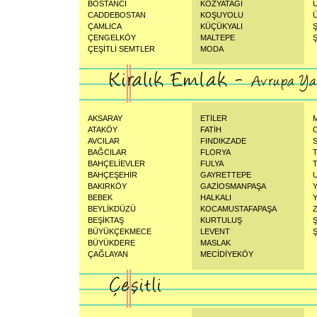
BOSTANCI
KOZYATAĞI
CADDEBOSTAN
KOŞUYOLU
ÇAMLICA
KÜÇÜKYALI
ÇENGELKÖY
MALTEPE
ÇEŞİTLİ SEMTLER
MODA
AKSARAY
ETİLER
ATAKÖY
FATİH
AVCILAR
FINDIKZADE
BAĞCILAR
FLORYA
BAHÇELİEVLER
FULYA
BAHÇEŞEHİR
GAYRETTEPE
BAKIRKÖY
GAZİOSMANPAŞA
BEBEK
HALKALI
BEYLİKDÜZÜ
KOCAMUSTAFAPAŞA
BEŞİKTAŞ
KURTULUŞ
BÜYÜKÇEKMECE
LEVENT
Ş
BÜYÜKDERE
MASLAK
ÇAĞLAYAN
MECİDİYEKÖY