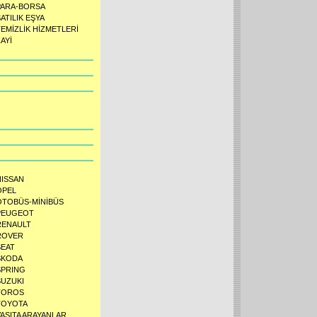
PARA-BORSA
ATILIK EŞYA
TEMİZLİK HİZMETLERİ
AYİ
NISSAN
OPEL
OTOBÜS-MİNİBÜS
PEUGEOT
RENAULT
ROVER
SEAT
SKODA
SPRING
SUZUKI
TOROS
TOYOTA
VASITA ARAYANLAR