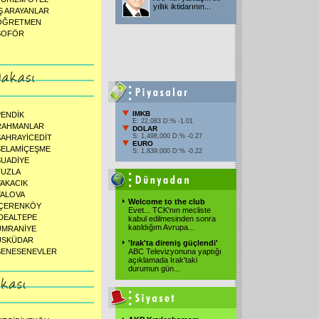
yıllık iktidarının
...
İŞ ARAYANLAR
ÖĞRETMEN
ŞOFÖR
IMKB
PENDİK
E: 22,083 D:% -1.01
RAHMANLAR
DOLAR
S: 1,498,000 D:% -0.27
SAHRAYİCEDİT
EURO
SELAMİÇEŞME
S: 1,839,000 D:% -0.22
SUADİYE
TUZLA
YAKACIK
YALOVA
Welcome to the club
İÇERENKÖY
Evet... TCK'nın mecliste
İDEALTEPE
kabul edilmesinden sonra
katıldığım Avrupa
...
ÜMRANİYE
ÜSKÜDAR
'Irak'ta direniş güçlendi'
ŞENESENEVLER
ABC Televizyonuna yaptığı
açıklamada Irak'taki
durumun gün
...