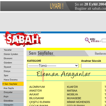
Şu an
28 Eylül 2004 
Bugüne ait sabah.com
Yazarlar
Günün İçinden
Ekonomi
KATEGORİ
Anahtar Sözcük
Gündem
Siyaset
Dünya
Spor
Hava Durumu
»
Sarı Sayfalar
ALÜMİNYUM
KUAFÖR
Ana Sayfa
ANKETÖR
MATBAA
Dosyalar
AVUKAT
MOBİLYA
Arşiv
BİLGİSAYAR
MUHASEBE
Etkinlikler
ÇEŞİTLİ ELEMAN
MİMAR MÜHENDİS
Günaydın
ÇOCUK BAKIMI
OTO ELEMANI