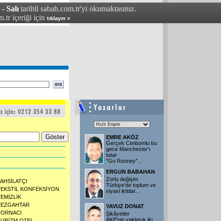
- Salı
tarihli sabah.com.tr'yi okumaktasınız.
.tr içeriği için
tıklayın »
EMRE AKÖZ
Gerçek Cimbomlu bu
gece Manchester'ı
tutar
"Go Rooney"
...
ERGUN BABAHAN
Zorlu değişim
TAHSİLATÇI
Türkiye'de toplum ve
TEKSTİL KONFEKSİYON
siyasi iktidar
...
TEMİZLİK
TEZGAHTAR
YAVUZ DONAT
TORNACI
Şikâyetler
AKP'nin yaklaşık iki
TURİZM OTEL