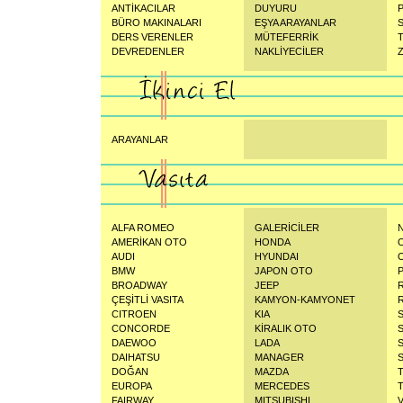
ANTİKACILAR
DUYURU
BÜRO MAKINALARI
EŞYA ARAYANLAR
S
DERS VERENLER
MÜTEFERRİK
DEVREDENLER
NAKLİYECİLER
Z
ARAYANLAR
ALFA ROMEO
GALERİCİLER
AMERİKAN OTO
HONDA
AUDI
HYUNDAI
BMW
JAPON OTO
BROADWAY
JEEP
ÇEŞİTLİ VASITA
KAMYON-KAMYONET
CITROEN
KIA
CONCORDE
KİRALIK OTO
DAEWOO
LADA
DAIHATSU
MANAGER
DOĞAN
MAZDA
EUROPA
MERCEDES
FAIRWAY
MITSUBISHI