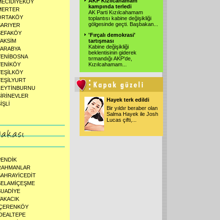
AKP Kızılcahamam
MECİDİYEKÖY
kampında terledi
MERTER
AK Parti Kızılcahamam
ORTAKÖY
toplantısı kabine değişikliği
gölgesinde geçti. Başbakan
...
SARIYER
SEFAKÖY
'Fırçalı demokrasi'
TAKSİM
tartışması
Kabine değişikliği
TARABYA
beklentisinin giderek
YENİBOSNA
tırmandığı AKP'de,
YENİKÖY
Kızılcahamam
...
YEŞİLKÖY
YEŞİLYURT
ZEYTİNBURNU
ŞİRİNEVLER
Hayek terk edildi
İŞLİ
Bir yıldır beraber olan
Salma Hayek ile Josh
Lucas çifti,
...
PENDİK
RAHMANLAR
SAHRAYİCEDİT
SELAMİÇEŞME
SUADİYE
YAKACIK
İÇERENKÖY
İDEALTEPE