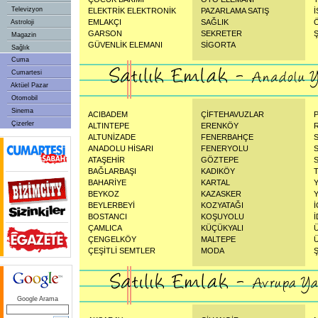
Televizyon
ELEKTRİK ELEKTRONİK
PAZARLAMA SATIŞ
EMLAKÇI
SAĞLIK
Astroloji
GARSON
SEKRETER
Magazin
GÜVENLİK ELEMANI
SİGORTA
Sağlık
Cuma
Cumartesi
Aktüel Pazar
Otomobil
Sinema
ACIBADEM
ÇİFTEHAVUZLAR
Çizerler
ALTINTEPE
ERENKÖY
ALTUNİZADE
FENERBAHÇE
ANADOLU HİSARI
FENERYOLU
ATAŞEHİR
GÖZTEPE
BAĞLARBAŞI
KADIKÖY
BAHARİYE
KARTAL
BEYKOZ
KAZASKER
BEYLERBEYİ
KOZYATAĞI
BOSTANCI
KOŞUYOLU
ÇAMLICA
KÜÇÜKYALI
ÇENGELKÖY
MALTEPE
ÇEŞİTLİ SEMTLER
MODA
Google Arama