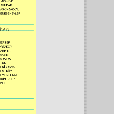
ÜMRANİYE
ÜSKÜDAR
ŞAŞKINBAKKAL
ŞENESENEVLER
MERTER
ORTAKÖY
SARIYER
TAKSİM
TARABYA
ULUS
YENİBOSNA
YEŞİLKÖY
ZEYTİNBURNU
ŞİRİNEVLER
İŞLİ