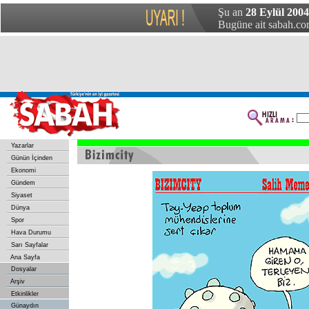
Şu an
28 Eylül 2004 
Bugüne ait sabah.com
Yazarlar
Günün İçinden
Ekonomi
Gündem
Siyaset
Dünya
Spor
Hava Durumu
Sarı Sayfalar
Ana Sayfa
Dosyalar
Arşiv
Etkinlikler
Günaydın