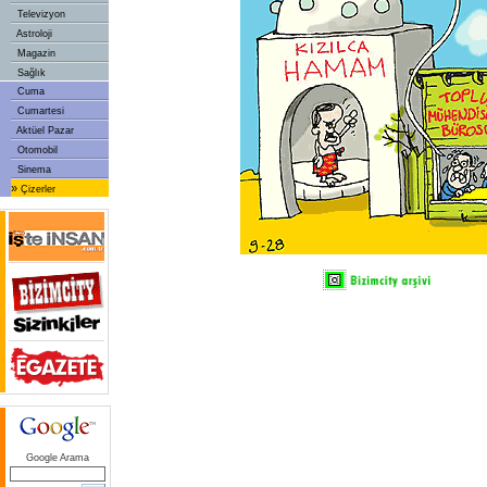
Televizyon
Astroloji
Magazin
Sağlık
Cuma
Cumartesi
Aktüel Pazar
Otomobil
Sinema
»
Çizerler
Google Arama