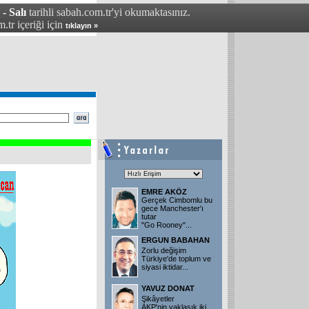
- Salı
tarihli sabah.com.tr'yi okumaktasınız.
.tr içeriği için
tıklayın »
EMRE AKÖZ
Gerçek Cimbomlu bu
gece Manchester'ı
tutar
"Go Rooney"
...
ERGUN BABAHAN
Zorlu değişim
Türkiye'de toplum ve
siyasi iktidar
...
YAVUZ DONAT
Şikâyetler
AKP'nin yaklaşık iki