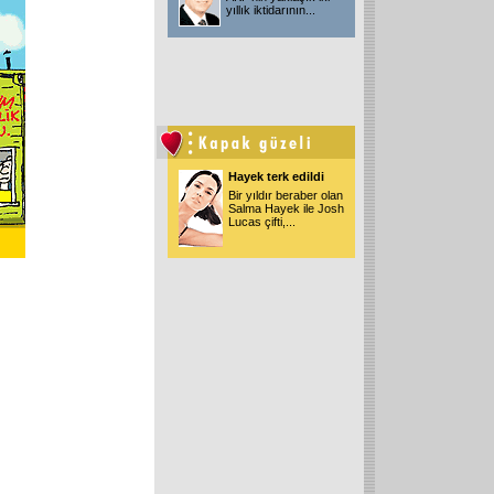
yıllık iktidarının
...
Hayek terk edildi
Bir yıldır beraber olan
Salma Hayek ile Josh
Lucas çifti,
...