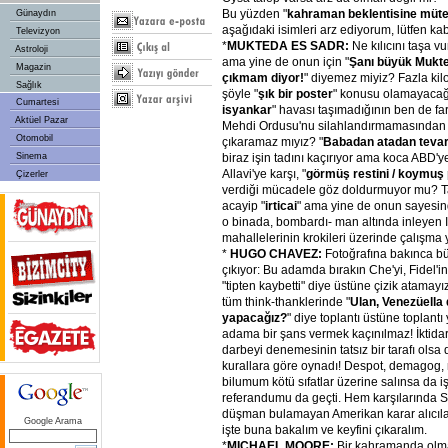
Bu yüzden "
kahraman beklentisine mütev
Günaydın
aşağıdaki isimleri arz ediyorum, lütfen ka
Televizyon
*
MUKTEDA ES SADR:
Ne kılıcını taşa vu
Astroloji
ama yine de onun için "
Şanı büyük Mukte
Magazin
çıkmam diyor!
" diyemez miyiz? Fazla kilol
Sağlık
şöyle "
şık bir poster
" konusu olamayacağı
Cumartesi
isyankar
" havası taşımadığının ben de 
Aktüel Pazar
Mehdi Ordusu'nu silahlandırmamasından 
Otomobil
çıkaramaz mıyız? "
Babadan atadan tevar
Sinema
biraz işin tadını kaçırıyor ama koca ABD'ye
Allavi'ye karşı, "
görmüş restini / koymuş 
Çizerler
verdiği mücadele göz doldurmuyor mu? T
acayip "
irticai
" ama yine de onun sayesi
o binada, bombardı- man altında inleyen Ir
mahallelerinin krokileri üzerinde çalışma
*
HUGO CHAVEZ:
Fotoğrafına bakınca b
çıkıyor: Bu adamda bırakın Che'yi, Fidel'i
"tipten kaybetti" diye üstüne çizik atamayı
tüm think-thanklerinde "
Ulan, Venezüella 
yapacağız?
" diye toplantı üstüne toplantı
adama bir şans vermek kaçınılmaz! İktida
darbeyi denemesinin tatsız bir tarafı ols
kurallara göre oynadı! Despot, demagog, mi
bilumum kötü sıfatlar üzerine salınsa da i
referandumu da geçti. Hem karşılarında
düşman bulamayan Amerikan karar alıcıla
Google Arama
işte buna bakalım ve keyfini çıkaralım.
*
MICHAEL MOORE:
Bir kahramanda olm