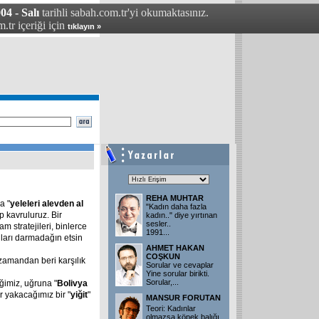
04 - Salı
tarihli sabah.com.tr'yi okumaktasınız.
.tr içeriği için
tıklayın »
REHA MUHTAR
a "
yeleleri alevden al
"Kadın daha fazla
ıp kavruluruz. Bir
kadın.." diye yırtınan
sesler..
m stratejileri, binlerce
1991
...
onları darmadağın etsin
AHMET HAKAN
COŞKUN
zamandan beri karşılık
Sorular ve cevaplar
Yine sorular birikti.
Sorular,
...
eğimiz, uğruna "
Bolivya
r yakacağımız bir "
yiğit
"
MANSUR FORUTAN
Teori: Kadınlar
olmazsa köpek balığı