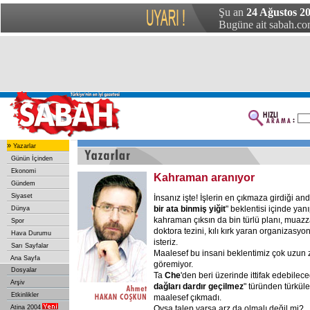
Şu an
24 Ağustos 20
Bugüne ait sabah.com
»
Yazarlar
Günün İçinden
Ekonomi
Kahraman aranıyor
Gündem
Siyaset
İnsanız işte! İşlerin en çıkmaza girdiği and
bir ata binmiş yiğit
" beklentisi içinde yan
Dünya
kahraman çıksın da bin türlü planı, muazza
Spor
doktora tezini, kılı kırk yaran organizasy
Hava Durumu
isteriz.
Sarı Sayfalar
Maalesef bu insani beklentimiz çok uzun 
Ana Sayfa
göremiyor.
Dosyalar
Ta
Che
'den beri üzerinde ittifak edebilec
Arşiv
dağları dardır geçilmez
" türünden türküle
Etkinlikler
maalesef çıkmadı.
Atina 2004
Oysa talep varsa arz da olmalı değil mi?