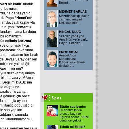
filmleri
...
azı bir katkı
" olarak
bul buyurun:
MEHMET BARLAS
rdu, ne de taş yarıldı
Mazrufa takılıp, sakın
da Paşa / Necef'ten
zarfı unutmayın!
arıyla, çatık kaşlarıyla
Ünlü kadınları
...
nın, yani "
romantik
farkındayım ama kurduğu
HINCAL ULUÇ
bir romantizm
Sezen'e yanıt yok.
Ama Hürriyet'e var!..
üs edilmiş karizma
"
Hayır.. Sezen'e
...
 ve onun işbirlikçisi
postasını
" havasında
EMRE AKÖZ
amam, adamın her tarafı
Anadolu'nun
Maradonası
nde Beyaz Saray denilen
BJK'nin eski teknik
ak'ın en yoksul Şii
direktörü
...
 yapılmıyor mu?
üyük dezavantaj ortaya
n bile havası yok! Ama
z! Değil mi ki ABD'nin
da düştü, ne
 yapılıyor, o zaman
ra gelmek için önce
a da sonuçta oyunu
litarist, popülist gibi
Bütün suç benim
şte son yapılan
30 santim farkla
bronzu kaçıran
 Saddam kıvamında
Eşref'in hocası "Hızlı
rını kudurtmuyor mu,
dönünce çekici
...
Tehdit mi Edildi?
aması gereken her şeye