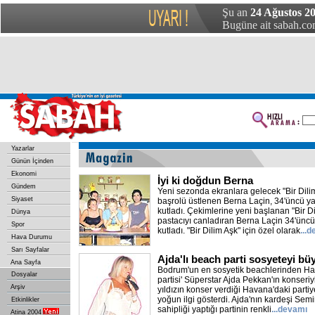
Şu an
24 Ağustos 20
Bugüne ait sabah.com
Yazarlar
Günün İçinden
Ekonomi
İyi ki doğdun Berna
Gündem
Yeni sezonda ekranlara gelecek "Bir Dilim
Siyaset
başrolü üstlenen Berna Laçin, 34'üncü yaş
kutladı. Çekimlerine yeni başlanan "Bir Dil
Dünya
pastacıyı canladıran Berna Laçin 34'ün
Spor
kutladı. "Bir Dilim Aşk" için özel olarak
...
Hava Durumu
Sarı Sayfalar
Ajda'lı beach parti sosyeteyi bü
Ana Sayfa
Bodrum'un en sosyetik beachlerinden Ha
Dosyalar
partisi' Süperstar Ajda Pekkan'ın konseriyl
Arşiv
yıldızın konser verdiği Havana'daki part
yoğun ilgi gösterdi. Ajda'nın kardeşi Sem
Etkinlikler
sahipliği yaptığı partinin renkli
...devamı
Atina 2004