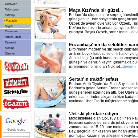
Günaydın
Maça Kızı'nda bir güzel...
Televizyon
Bodrum'da olup da sere serpe güneşlenil
Astroloji
güneşlenilir... İşte sosyetenin genç kuşa
»
Magazin
Özbek de aynen öyle yapıyor. Özbek, Tü
Sağlık
Kızı'nın iskelesinde arkadaşlarıyla birlikt
Cumartesi
çıkarıyor. Başak Özbek, bronz tenini
...de
Aktüel Pazar
Otomobil
Eczacıbaşı'nın da selülitleri varm
Sinema
Birbirinden modern ve şık beach club'lar
artık en büyük kabusu selülitli halleriyle
Çizerler
Ancak bir çoğu artık bundan kaçamayacağ
güneşin ve denizin keyfini çıkarmakta bu
isimlerinden birisi olan Nükhet
...devamı
Sertab'ın traktör sefası
Bodrum Antik Tiyatro'da Fazıl Say ile bir 
Bodrum'a gelen Sertab Erener, konser s
güneşlenerek üzerinden attı. İber Otel'e 
erken saatlerinden akşam sekize kadar 
ayrılmadı. İber Otel'in müşterilerine sağla
'Jet-ski'yle idare ediyor
Motosikletlere olan tutkusuyla bilinen Rai
hevesini sadece denizlerde jet skiye bine
zamana kadar 15-20 tane motora sahip ol
Google Arama
Bey, geçirdiği bir kazanın ardından uzun 
görmüştü. Kazanın ve ailesinin etkisiyle
.