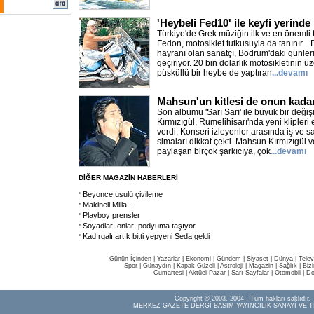
'Heybeli Fed10' ile keyfi yerinde
Türkiye'de Grek müziğin ilk ve en önemli t
Fedon, motosiklet tutkusuyla da tanınır...
hayranı olan sanatçı, Bodrum'daki günleri
geçiriyor. 20 bin dolarlık motosikletinin 
püsküllü bir heybe de yaptıran
...devamı
Mahsun'un kitlesi de onun kadar
Son albümü 'Sarı Sarı' ile büyük bir değ
Kırmızıgül, Rumelihisarı'nda yeni klipleri 
verdi. Konseri izleyenler arasında iş ve 
simaları dikkat çekti. Mahsun Kırmızıgül v
paylaşan birçok şarkıcıya, çok
...devamı
DİĞER MAGAZİN HABERLERİ
Beyonce usulü çivileme
Makineli Milla...
Playboy prensler
Soyadları onları podyuma taşıyor
Kadırgalı artık bitti yepyeni Seda geldi
Günün İçinden
|
Yazarlar
|
Ekonomi
|
Gündem
|
Siyaset
|
Dünya |
Telev
Spor
|
Günaydın
|
Kapak Güzeli
|
Astroloji
|
Magazin
|
Sağlık
|
Biz
Cumartesi
|
Aktüel Pazar
|
Sarı Sayfalar
|
Otomobil
|
Do
Copyright © 2003, 2004 - Tüm hakları saklıdır.
MERKEZ GAZETE DERGİ BASIM YAYINCILIK SANAYİ VE T